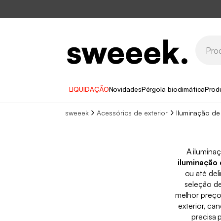
LIQUIDAÇÃO
Novidades
Pérgola bioclimática
Prod
sweeek
Acessórios de exterior
Iluminação de
A iluminaç
iluminação 
ou até del
seleção d
melhor preço
exterior, ca
precisa 