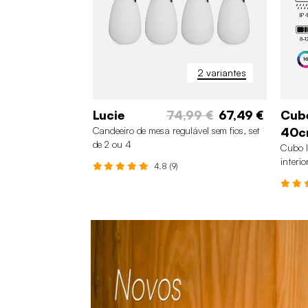
2 variantes
Lucie
74,99 €
67,49 €
Cub
Candeeiro de mesa regulável sem fios, set
40
de 2 ou 4
Cubo l
interio
4.8 (9)
4
2