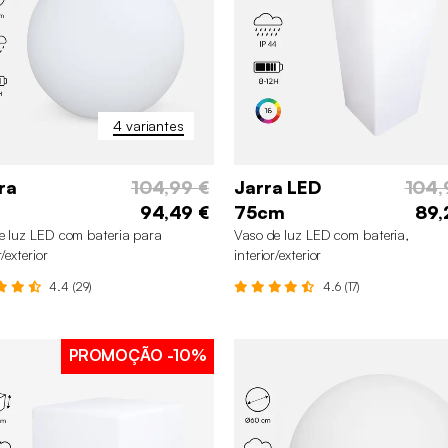
4 variantes
ra
104,99 €
Jarra LED
104,
94,49 €
75cm
89,
e luz LED com bateria para
Vaso de luz LED com bateria,
r/exterior
interior/exterior
4.4 (29)
4.6 (17)
60 cm
30 cm
40 cm
PROMOÇÃO
-10%
50 cm