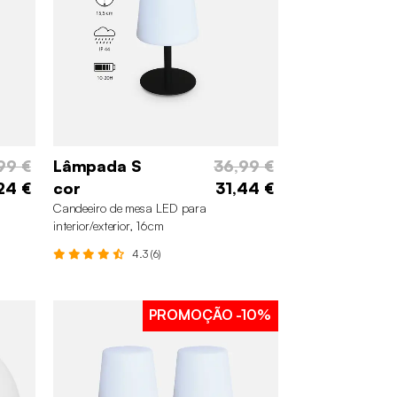
99 €
Lâmpada S
36,99 €
24 €
cor
31,44 €
Candeeiro de mesa LED para
interior/exterior, 16cm
4.3 (6)
PROMOÇÃO
-10%