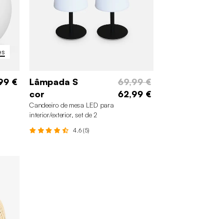
es
99 €
Lâmpada S
69,99 €
cor
62,99 €
Candeeiro de mesa LED para
interior/exterior, set de 2
4.6 (5)
m