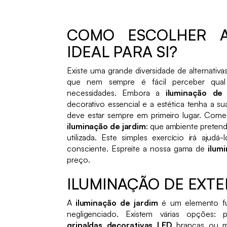
COMO ESCOLHER A
IDEAL PARA SI?
Existe uma grande diversidade de alternativ
que nem sempre é fácil perceber qual
necessidades. Embora a
iluminação de 
decorativo essencial e a estética tenha a su
deve estar sempre em primeiro lugar. Comec
iluminação de jardim
: que ambiente pretend
utilizada. Este simples exercício irá ajud
consciente. Espreite a nossa gama de
ilum
preço.
ILUMINAÇÃO DE EXTE
A
iluminação de jardim
é um elemento fu
negligenciado. Existem várias opções: 
grinaldas decorativas LED
brancas ou mu