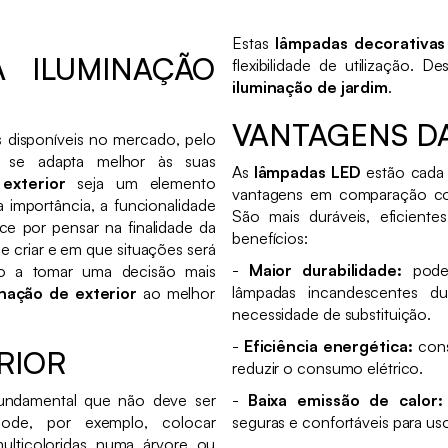
Estas
lâmpadas decorativas
 ILUMINAÇÃO
flexibilidade de utilização. 
iluminação de jardim
.
VANTAGENS D
as disponíveis no mercado, pelo
 se adapta melhor às suas
As
lâmpadas LED
estão cada 
exterior
seja um elemento
vantagens em comparação com
a importância, a funcionalidade
São mais duráveis, eficiente
e por pensar na finalidade da
benefícios:
e criar e em que situações será
-
Maior durabilidade:
podem
á-lo a tomar uma decisão mais
lâmpadas incandescentes d
inação de exterior
ao melhor
necessidade de substituição.
-
Eficiência energética:
cons
RIOR
reduzir o consumo elétrico.
ndamental que não deve ser
-
Baixa emissão de calor:
pode, por exemplo, colocar
seguras e confortáveis para uso
lticoloridas numa árvore ou