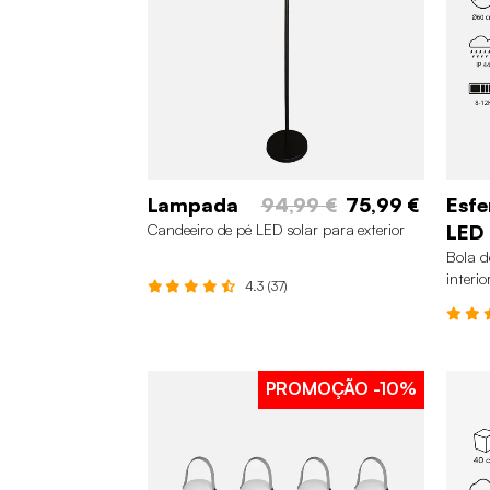
Lampada
94,99 €
75,99 €
Esfe
Candeeiro de pé LED solar para exterior
LED
Bola d
interio
4.3 (37)
PROMOÇÃO
-10%