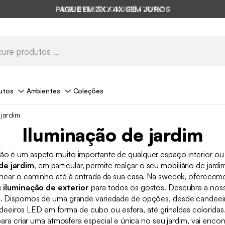
PAGUE EM 3X / 4X SEM JUROS
utos
Ambientes
Coleções
 jardim
Iluminação de jardim
ão é um aspeto muito importante de qualquer espaço interior ou 
de jardim
, em particular, permite realçar o seu mobiliário de jardi
inear o caminho até à entrada da sua casa. Na sweeek, oferece
e
iluminação de exterior
para todos os gostos. Descubra a nos
. Dispomos de uma grande variedade de opções, desde candeeir
ndeeiros LED em forma de cubo ou esfera, até grinaldas colorida
para criar uma atmosfera especial e única no seu jardim, vai encont