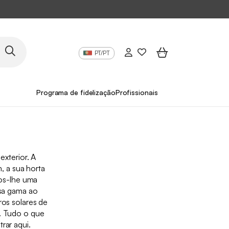
PT/PT
Programa de fidelização
Profissionais
exterior. A
m, a sua horta
mos-lhe uma
sa gama ao
os solares de
s. Tudo o que
rar aqui.