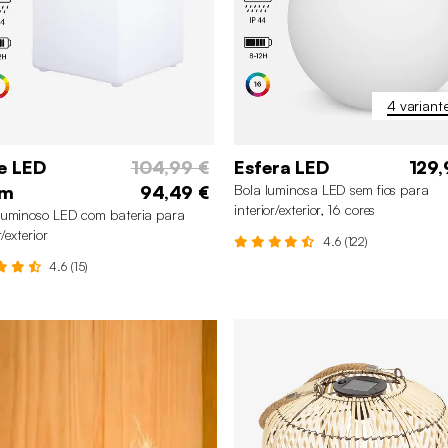
4 variant
e LED
104,99 €
Esfera LED
129,
cm
94,49 €
Bola luminosa LED sem fios para
interior/exterior, 16 cores
uminoso LED com bateria para
r/exterior
4.6 (122)
4.6 (15)
60 cm
30 cm
40 c
50 cm