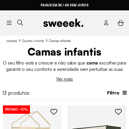
PAGUE EM 3X / 4X SEM JUROS
sweeek
Quartos infantis
Camas infantis
Camas infantis
O seu filho está a crescer e não sabe que
cama
escolher para
garantir o seu conforto e serenidade sem perturbar as suas
noites? Não se preocupe, estamos aqui para ajudá-lo nesta
Ver mais
fase mais complicada. Na sweeek temos
camas de criança
de qualidade,
ao melhor preço
. Temos
camas de madeira
13
produtos
Filtro
para criança
nos modelos tendência:
camas montessori
,
desde
camas tipis
a
camas casinhas
. Isto é, camas em
formas de tenda ou em forma de casa. Graças a estes
PROMO
-10%
modelos, a transição entre o berço e a cama será mais fácil
para si e para o seu pequerrucho. Diga adeus às birras antes
de dormir e ao stress. Não ganhe mais cabelos brancos. Para