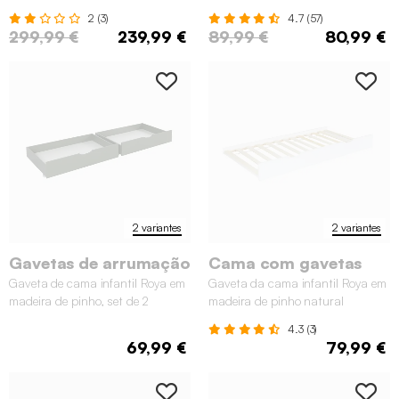
gavetas
2 (3)
4.7 (57)
299,99 €
239,99 €
89,99 €
80,99 €
2 variantes
2 variantes
Gavetas de arrumação
Cama com gavetas
Gaveta de cama infantil Roya em
Gaveta da cama infantil Roya em
madeira de pinho, set de 2
madeira de pinho natural
4.3 (3)
69,99 €
79,99 €