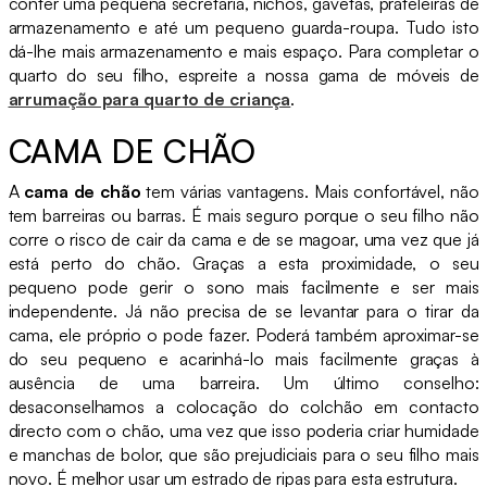
conter uma pequena secretária, nichos, gavetas, prateleiras de
armazenamento e até um pequeno guarda-roupa. Tudo isto
dá-lhe mais armazenamento e mais espaço. Para completar o
quarto do seu filho, espreite a nossa gama de móveis de
arrumação para quarto de criança
.
CAMA DE CHÃO
A
cama de chão
tem várias vantagens. Mais confortável, não
tem barreiras ou barras. É mais seguro porque o seu filho não
corre o risco de cair da cama e de se magoar, uma vez que já
está perto do chão. Graças a esta proximidade, o seu
pequeno pode gerir o sono mais facilmente e ser mais
independente. Já não precisa de se levantar para o tirar da
cama, ele próprio o pode fazer. Poderá também aproximar-se
do seu pequeno e acarinhá-lo mais facilmente graças à
ausência de uma barreira. Um último conselho:
desaconselhamos a colocação do colchão em contacto
directo com o chão, uma vez que isso poderia criar humidade
e manchas de bolor, que são prejudiciais para o seu filho mais
novo. É melhor usar um estrado de ripas para esta estrutura.