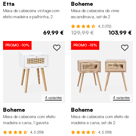
Etta
Boheme
Mesa de cabeceira vintage com
Mesa de cabeceira de vime
efeito madeira e palhinha, 2
escandinava, set de 2
gavetas
4.3 (172)
69,99 €
129,99 €
103,99 €
PROMO
-10%
PROMO
-15%
4 variantes
4 variantes
Boheme
Boheme
Mesa de cabeceira com efeito
Mesa de cabeceira com efeito de
madeira e cana, 1 gaveta
madeira e cana, set de 2
4.5 (159)
4.5 (159)