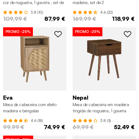
cor de nogueira, 1 gaveta , set de
madeira, set de 2
2
3.8 (10)
4.6 (22)
109,99 €
87,99 €
169,99 €
118,99 €
PROMO
-25%
PROMO
-25%
Eva
Nepal
Mesa de cabeceira com efeito
Mesa de cabeceira em madeira
madeira e bengalas
tingida de nogueira, 1 gaveta
4.6 (18)
3.8 (5)
99,99 €
74,99 €
69,99 €
52,49 €