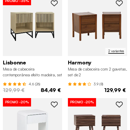
PROMO
-35%
2 variantes
Lisbonne
Harmony
Mesa de cabeceira
Mesa de cabeceira com 2 gavetas,
contemporânea efeito madeira, set
set de 2
de 2
4.6 (26)
3.9 (8)
129,99 €
84,49 €
129,99 €
PROMO
-20%
PROMO
-20%