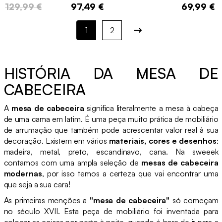
129,99 €
97,49 €
69,99 €
1
2
HISTÓRIA DA MESA DE
CABECEIRA
A
mesa de cabeceira
significa literalmente a mesa à cabeça
de uma cama em latim. É uma peça muito prática de mobiliário
de arrumação que também pode acrescentar valor real à sua
decoração. Existem em vários
materiais, cores e desenhos
:
madeira, metal, preto, escandinavo, cana. Na sweeek
contamos com uma ampla seleção de
mesas de cabeceira
modernas
, por isso temos a certeza que vai encontrar uma
que seja a sua cara!
As primeiras menções a
"mesa de cabeceira"
só começam
no século XVII. Esta peça de mobiliário foi inventada para
colocar as coisas por perto à noite, quando é hora de ir para a