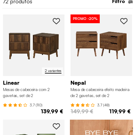
72
produtos
Filtro
também a nossa gama de
secretárias
e cómodas.
PROMO
-20%
2 variantes
Linear
Nepal
Mesas de cabeceira com 2
Mesa de cabeceira efeito madeira
gavetas, set de 2
de 2 gavetas, set de 2
3.7 (110)
3.7 (48)
139,99 €
149,99 €
119,99 €