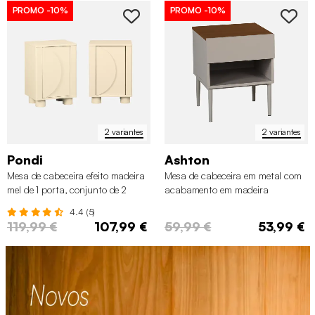
PROMO
-10%
PROMO
-10%
2 variantes
2 variantes
Pondi
Ashton
Mesa de cabeceira efeito madeira
Mesa de cabeceira em metal com
mel de 1 porta, conjunto de 2
acabamento em madeira
4.4 (5)
119,99 €
107,99 €
59,99 €
53,99 €