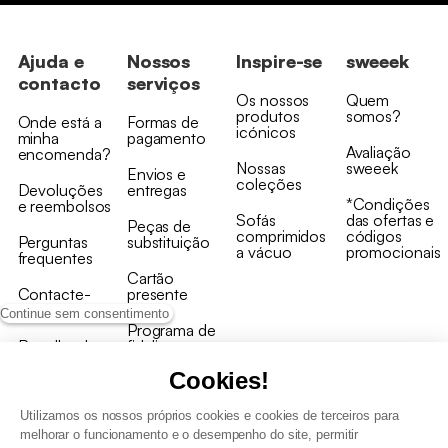
Ajuda e
Nossos
Inspire-se
sweeek
contacto
serviços
Os nossos
Quem
produtos
somos?
Onde está a
Formas de
icónicos
minha
pagamento
Avaliação
encomenda?
Nossas
sweeek
Envios e
coleções
Devoluções
entregas
*Condições
e reembolsos
Sofás
das ofertas e
Peças de
comprimidos
códigos
Perguntas
substituição
a vácuo
promocionais
frequentes
Cartão
Contacte-
presente
nos
Continue sem consentimento
Programa de
Recolha de
fidelizaçao
produtos
Cookies!
Utilizamos os nossos próprios cookies e cookies de terceiros para
melhorar o funcionamento e o desempenho do site, permitir