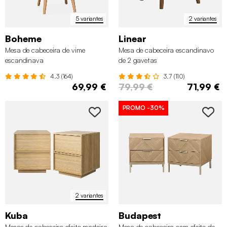
5 variantes
2 variantes
Boheme
Linear
Mesa de cabeceira de vime
Mesa de cabeceira escandinavo
escandinava
de 2 gavetas
4.3 (164)
3.7 (110)
69,99 €
79,99 €
71,99 €
PROMO
-30%
2 variantes
Kuba
Budapest
Mesas de cabeceira efeito madeira
Mesa de cabeceira com efeito de