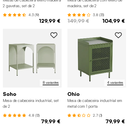
2 gavetas, set de 2
madeira, set de 2
4.3 (19)
3.8 (33)
129,99 €
149,99 €
104,99 €
8 variantes
4 variantes
Soho
Ohio
Mesa de cabeceira industrial, set
Mesa de cabeceira industrial em
de 2
metal com 1 porta
4.8 (13)
2.7 (3)
79,99 €
79,99 €