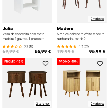
2 variantes
Julia
Madere
Mesa de cabeceira com efeito
Mesa de cabeceira efeito madeira
madeira 1 gaveta, 1 prateleira
ranhurada, set de 2
3.2 (12)
4.3 (30)
69,99 €
55,99 €
119,99 €
95,99 €
PROMO
-15%
PROMO
-15%
2 variantes
2 variantes