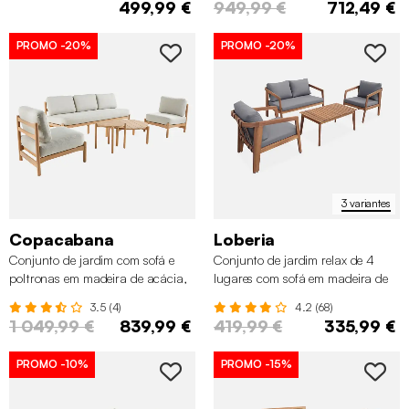
499,99 €
949,99 €
712,49 €
PROMO
-20%
PROMO
-20%
3 variantes
Copacabana
Loberia
Conjunto de jardim com sofá e
Conjunto de jardim relax de 4
poltronas em madeira de acácia,
lugares com sofá em madeira de
5 lugares
acácia
3.5 (4)
4.2 (68)
1 049,99 €
839,99 €
419,99 €
335,99 €
PROMO
-10%
PROMO
-15%