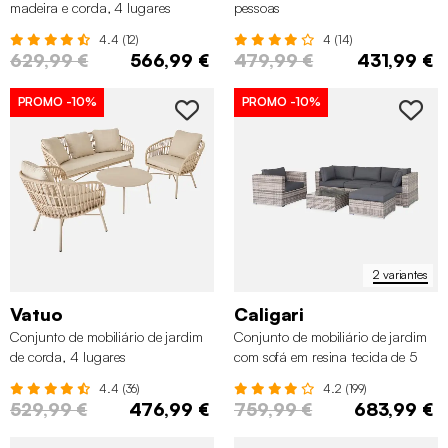
madeira e corda, 4 lugares
pessoas
4.4 (12)
4 (14)
629,99 €
566,99 €
479,99 €
431,99 €
PROMO
-10%
PROMO
-10%
2 variantes
Vatuo
Caligari
Conjunto de mobiliário de jardim
Conjunto de mobiliário de jardim
de corda, 4 lugares
com sofá em resina tecida de 5
lugares
4.4 (36)
4.2 (199)
529,99 €
476,99 €
759,99 €
683,99 €