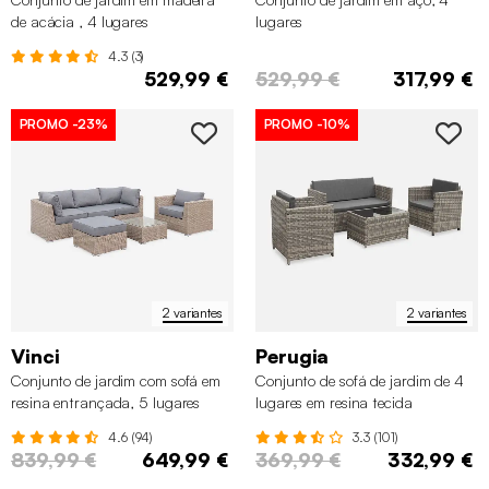
de acácia , 4 lugares
lugares
4.3 (3)
529,99 €
529,99 €
317,99 €
PROMO
-23%
PROMO
-10%
2 variantes
2 variantes
Vinci
Perugia
Conjunto de jardim com sofá em
Conjunto de sofá de jardim de 4
resina entrançada, 5 lugares
lugares em resina tecida
4.6 (94)
3.3 (101)
839,99 €
649,99 €
369,99 €
332,99 €