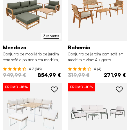
3 variantes
Mendoza
Bohemia
Conjunto de mobiliário de jardim
Conjunto de jardim com sofá em
com sofá e poltrona em madeira,
madeira e vime 4 lugares
5 lugares
4.3 (149)
4 (4)
949,99 €
854,99 €
319,99 €
271,99 €
PROMO
-15%
PROMO
-10%