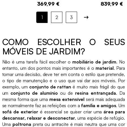
369,99 €
839,99 €
1
2
3
COMO ESCOLHER O SEUS
MÓVEIS DE JARDIM?
Não é uma tarefa fácil escolher o
mobiliário de jardim
. No
entanto, um dos pontos mais importantes é o
material
. Para
tomar uma decisão, deve ter em conta o estilo que pretende,
o tipo de manutenção e o uso que vai dar aos móveis. Por
exemplo, um
conjunto de rattan
é muito mais frágil do que
um
conjunto de alumínio
ou de
resina entrançada
. Da
mesma forma que uma
mesa extensível
será mais adequada
se normalmente faz as refeições com a
família e amigos
. Um
sofá de exterior
é essencial se quiser criar uma
área para
descansar, relaxar e desconectar
, uma espécie de refúgio.
Uma
poltrona
preta ou antracite é mais neutra que uma cor