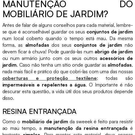
MANUTENÇÃO DO
MOBILIÁRIO DE JARDIM?
Antes de falar de alguns conselhos para cada material, lembre-
se que é aconselhável guardar os seus
conjuntos de jardim
num local coberto quando o tempo está mau. Da mesma
forma, as
almofadas
dos seus
conjuntos de jardim
não
devem ficar à chuva! Pode guardá-las num
abrigo de jardim
ou num armário junto com os seus outros
acessórios de
jardim
. Caso não tenha um sítio onde guardar as
almofadas
,
nada mais fácil e prático do que cobri-las com uma das nossas
coberturas e proteção textilene
: todas são
impermeáveis e repelentes a água
. O Importante é não
descurar esta questão, a vida útil dos seus produtos depende
disso.
RESINA ENTRANÇADA
Como o
mobiliário de jardim
da sweeek é feito para resistir
ao mau tempo, a
manutenção da resina entrançada
é
bastante
simples
. Para manter este material, deve apenas