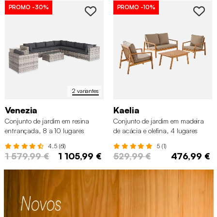
PROMO
-30%
PROMO
-10%
2 variantes
Venezia
Kaelia
Conjunto de jardim em resina
Conjunto de jardim em madeira
entrançada, 8 a 10 lugares
de acácia e olefina, 4 lugares
4.5 (61)
5 (1)
1 579,99 €
1 105,99 €
529,99 €
476,99 €