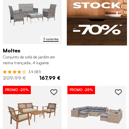
3 variantes
Moltes
Conjunto de sofá de jardim em
resina trançada, 4 lugares
3.9 (187)
209,99 €
167,99 €
PROMO
-20%
PROMO
-25%