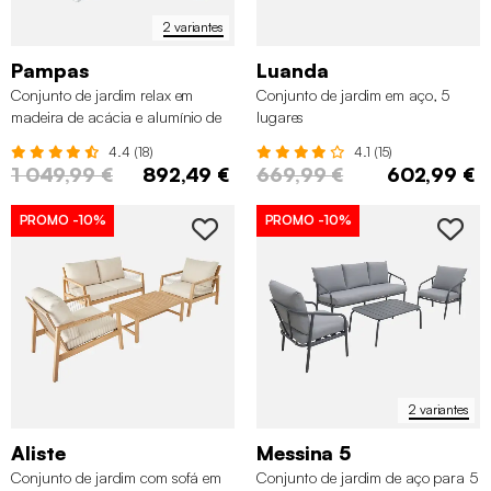
2 variantes
Pampas
Luanda
Conjunto de jardim relax em
Conjunto de jardim em aço, 5
madeira de acácia e alumínio de
lugares
8 lugares
4.4 (18)
4.1 (15)
1 049,99 €
892,49 €
669,99 €
602,99 €
✖
PROMO
-10%
PROMO
-10%
2 variantes
Aliste
Messina 5
Conjunto de jardim com sofá em
Conjunto de jardim de aço para 5