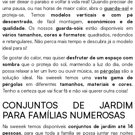
vai ser deixar o paraíso e voltar à vida real! Quando precisar de
uma pausa, ou nas horas de maior calor, abra o
guarda-sol
e
proteja-se. Temos
modelos verticais e com pé
descentrado
, de fácil montagem,
económicos e de
qualidade
. Os nossos
guarda-sóis
estão disponíveis em
vários tamanhos, cores e formatos
: quadrados, redondos
e retangulares. Não perca mais tempo e descubra já o modelo
ideal para si!
Se gostar do calor, mas quiser
desfrutar de um espaço com
sombra
que o proteja do sol, mantendo a luz do dia, onde
possa relaxar a ler um livro ou ouvir música, as
pérgolas
são a
solução ideal. Na sweeek temos uma
vasta gama de
pérgolas
em diferentes
tamanhos, materiais e cores
.
Tenho a certeza que vai ficar fã e não vai querer outra coisa!
CONJUNTOS DE JARDIM
PARA FAMÍLIAS NUMEROSAS
Na sweeek temos disponíveis
conjuntos de jardim até 14
pessoas
, para que toda a família se possa juntar nas noites