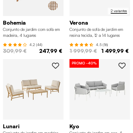
2 variantes
Bohemia
Verona
Conjunto de jardim com sofá em
Conjunto de sofá de jardim em
madeira, 4 lugares
resina tecida, 12 a 14 lugares
4.2 (44)
4.5 (56)
309,99 €
247,99 €
1 999,99 €
1 499,99 €
PROMO
-40%
Lunari
Kyo
Conjunto de jardim em madeira
Conjunto de jardim em aço, 4