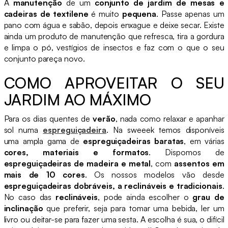
A
manutenção
de um
conjunto de jardim de mesas e
cadeiras de textilene
é muito
pequena
. Passe apenas um
pano com água e sabão, depois enxague e deixe secar. Existe
ainda um produto de manutenção que refresca, tira a gordura
e limpa o pó, vestígios de insectos e faz com o que o seu
conjunto pareça novo.
COMO APROVEITAR O SEU
JARDIM AO MÁXIMO
Para os dias quentes de
verão
, nada como relaxar e apanhar
sol numa
espreguiçadeira
. Na sweeek temos disponíveis
uma ampla gama de
espreguiçadeiras baratas
, em várias
cores, materiais e formatos
. Dispomos de
espreguiçadeiras de madeira e metal
, com
assentos em
mais de 10 cores
. Os nossos modelos vão desde
espreguiçadeiras dobráveis, a reclináveis e tradicionais
.
No caso das
reclináveis
, pode ainda escolher o
grau de
inclinação
que preferir, seja para tomar uma bebida, ler um
livro ou deitar-se para fazer uma sesta. A escolha é sua, o difícil