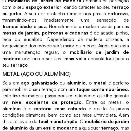
O
mobiliário de jardim de madeira
combina na perfeição
com o seu
espaço exterior
, dando carácter ao seu
terraço
ou pátio
. A sua cor castanha remete-nos para a
natureza
,
transmitindo-nos imediatamente uma sensação de
tranquilidade e paz
. Normalmente, a madeira usada para as
mesas de jardim, poltronas e cadeiras
é de acácia, pinho,
teca ou eucalipto. Dependendo da madeira utilizada, a
longevidade dos móveis será maior ou menor. Ainda que exija
uma manutenção regular, o
mobiliário de jardim de
madeira
continua a ser uma
mais valia
encantadora para o
seu
terraço
.
METAL (AÇO OU ALUMÍNIO)
Seja em
aço galvanizado
ou
alumínio
, o
metal
é perfeito
para mobilar o seu terraço com um
toque contemporâneo
.
Este tipo de material passa por um tratamento que lhe garante
um
nível excelente de proteção
. Entre os metais, o
alumínio
é o
material mais robusto
e resiste às piores
condições climáticas, bem como aos raios ultravioleta. Além
disso, é leve e de
fácil manutenção
. O
mobiliário de jardim
de alumínio
dá um
estilo moderno
a qualquer
terraço
, mas