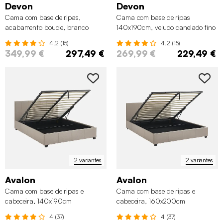
Devon
Devon
Cama com base de ripas,
Cama com base de ripas
acabamento boucle, branco
140x190cm, veludo canelado fino
4.2 (15)
4.2 (15)
349,99 €
297,49 €
269,99 €
229,49 €
2 variantes
2 variantes
Avalon
Avalon
Cama com base de ripas e
Cama com base de ripas e
cabeceira, 140x190cm
cabeceira, 160x200cm
4 (37)
4 (37)