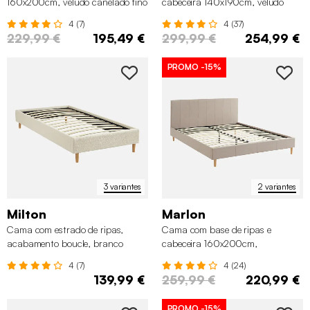
160x200cm, veludo canelado fino
cabeceira 140x190cm, veludo
canelado fino
4 (7)
4 (37)
229,99 €
195,49 €
299,99 €
254,99 €
PROMO
-15%
3 variantes
2 variantes
Milton
Marlon
Cama com estrado de ripas,
Cama com base de ripas e
acabamento boucle, branco
cabeceira 160x200cm,
acabamento em tecido simple
4 (7)
4 (24)
139,99 €
259,99 €
220,99 €
PROMO
-15%