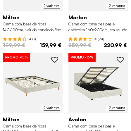
2 variantes
2 variantes
Milton
Marlon
Cama com base de ripas
Cama com base de ripas e
140x190cm, veludo canelado fino
cabeceira 160x200cm, em veludo
canelado fino
4 (7)
4 (24)
199,99 €
159,99 €
259,99 €
220,99 €
PROMO
-15%
PROMO
-15%
2 variantes
2 variantes
Milton
Avalon
Cama com base de ripas
Cama com base de ripas e