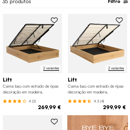
35
produtos
Filtro
2 variantes
2 variantes
Lift
Lift
Cama baú com estrado de ripas
Cama baú com estrado de ripas
decoração em madeira,
decoração em madeira,
140x190cm
160x200cm
4 (2)
4.5 (4)
269,99 €
299,99 €