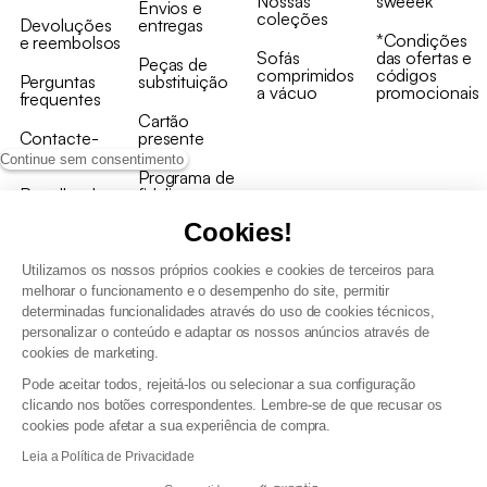
Nossas
sweeek
Envios e
coleções
Devoluções
entregas
*Condições
e reembolsos
Sofás
das ofertas e
Peças de
comprimidos
códigos
Perguntas
substituição
a vácuo
promocionais
frequentes
Cartão
Contacte-
presente
nos
Continue sem consentimento
Programa de
Recolha de
fidelizaçao
produtos
Cookies!
Utilizamos os nossos próprios cookies e cookies de terceiros para
melhorar o funcionamento e o desempenho do site, permitir
determinadas funcionalidades através do uso de cookies técnicos,
personalizar o conteúdo e adaptar os nossos anúncios através de
Termos e Condições Gerais de Venda e Aviso Legal
cookies de marketing.
Condições Gerais de Utilização do Programa de Fidelização
Pode aceitar todos, rejeitá-los ou selecionar a sua configuração
Gestão de dados pessoais e política de cookies
clicando nos botões correspondentes. Lembre-se de que recusar os
Termos e condições gerais de venda pro
cookies pode afetar a sua experiência de compra.
Declaração de Acessibilidade
Leia a Política de Privacidade