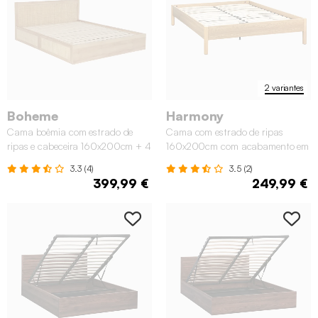
2 variantes
Boheme
Harmony
Cama boêmia com estrado de
Cama com estrado de ripas
ripas e cabeceira 160x200cm + 4
160x200cm com acabamento em
gavetas
madeira
3.3 (4)
3.5 (2)
399,99 €
249,99 €