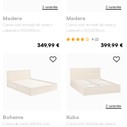
2 variantes
2 variantes
Madere
Madere
Cama com estrado de ripas e
Cama com estrado de ripas e
cabeceira 140x190cm,
cabeceira 160x200cm,
acabamento em madeira
acabamento em madeira
4 (2)
349,99 €
399,99 €
2 variantes
Boheme
Kuba
Cama de casal boêmia com
Cama com estrado de ripas e