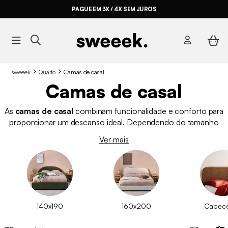
PAGUE EM 3X / 4X SEM JUROS
sweeek
Quarto
Camas de casal
Camas de casal
As
camas de casal
combinam funcionalidade e conforto para
proporcionar um descanso ideal. Dependendo do tamanho
do quarto e da utilização que lhe dá, é possível encontrar
Ver mais
diferentes modelos de cama de casal, com estilos variados.
Procura uma
cama de casal com arrumação
ou uma
cama
de casal com cabeceira integrada?
Descubra a nossa
seleção.
140x190
160x200
Cabece