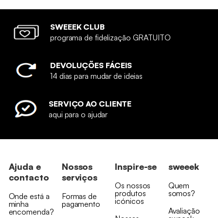
SWEEEK CLUB
programa de fidelização GRATUITO
DEVOLUÇÕES FÁCEIS
14 dias para mudar de ideias
SERVIÇO AO CLIENTE
aqui para o ajudar
Ajuda e
Nossos
Inspire-se
sweeek
contacto
serviços
Os nossos
Quem
produtos
somos?
Onde está a
Formas de
icónicos
minha
pagamento
Avaliação
encomenda?