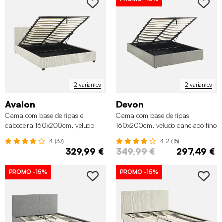
2 variantes
2 variantes
Avalon
Devon
Cama com base de ripas e
Cama com base de ripas
cabeceira 160x200cm, veludo
160x200cm, veludo canelado fino
canelado grosso
4 (37)
4.2 (15)
329,99 €
349,99 €
297,49 €
PROMO
-15%
PROMO
-15%