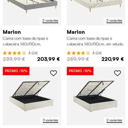
2 variantes
2 variantes
Marlon
Marlon
Cama com base de ripas e
Cama com base de ripas e
cabeceira 140x190cm,
cabeceira 140x190cm, em veludo
acabamento em tecido simple
canelada fino
4 (24)
4 (24)
239,99 €
203,99 €
259,99 €
220,99 €
PROMO
-15%
PROMO
-15%
3 variantes
2 variantes