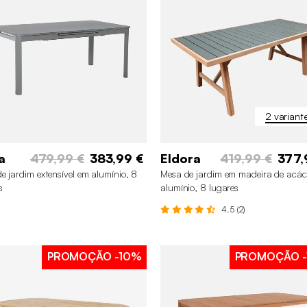
+6
2 variant
a
479,99 €
383,99 €
Eldora
419,99 €
377,
e jardim extensível em alumínio, 8
Mesa de jardim em madeira de acác
s
alumínio, 8 lugares
4.5 (2)
PROMOÇÃO
-10%
PROMOÇÃO
-