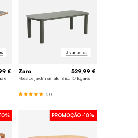
es
3 variantes
99 €
Zaro
529,99 €
ia e
Mesa de jardim em alumínio, 10 lugares
5 (1)
10%
PROMOÇÃO
-10%