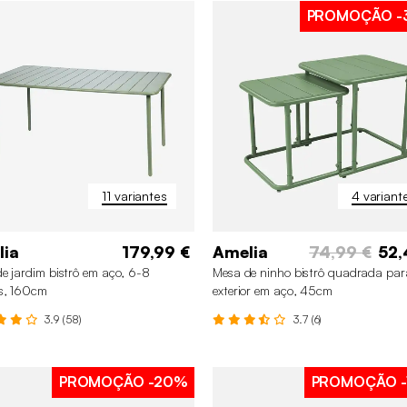
PROMOÇÃO
-
11 variantes
4 variant
lia
179,99 €
Amelia
74,99 €
52,
e jardim bistrô em aço, 6-8
Mesa de ninho bistrô quadrada par
s, 160cm
exterior em aço, 45cm
3.9 (58)
3.7 (6)
PROMOÇÃO
-20%
PROMOÇÃO
-