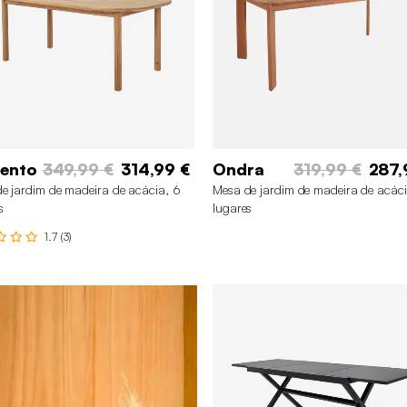
rento
349,99 €
314,99 €
Ondra
319,99 €
287,
e jardim de madeira de acácia, 6
Mesa de jardim de madeira de acáci
s
lugares
1.7 (3)