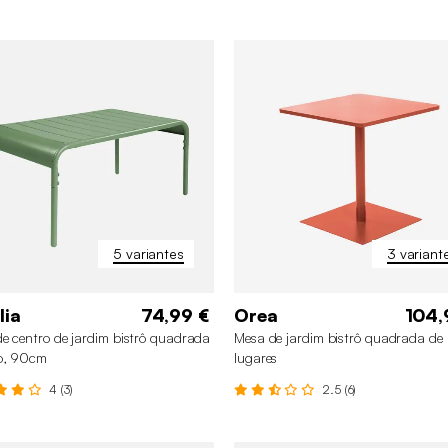
5 variantes
3 variant
lia
74,99 €
Orea
104,
e centro de jardim bistrô quadrada
Mesa de jardim bistrô quadrada de 
o, 90cm
lugares
4 (3)
2.5 (6)