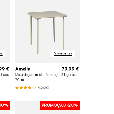
+4
es
9 variantes
99 €
Amelia
79,99 €
adrada
Mesa de jardim bistrô em aço, 2 lugares,
70cm
4.2 (20)
10%
PROMOÇÃO
-20%