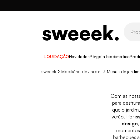
LIQUIDAÇÃO
Novidades
Pérgola bioclimática
Prod
sweeek
Mobiliário de Jardim
Mesas de jardim
Com as noss
para desfrut
que o jardim
verão. Por i
design,
momentos a
barbecues a