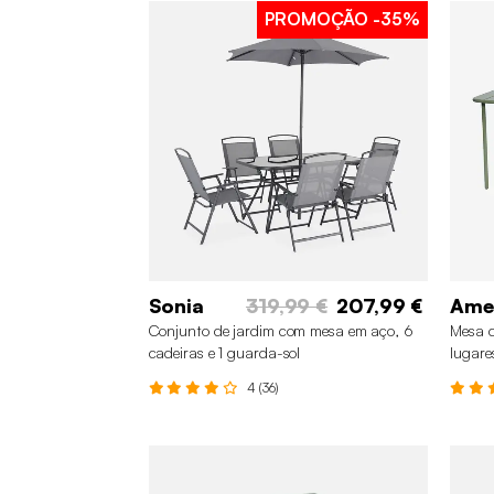
PROMOÇÃO
-35%
Sonia
319,99 €
207,99 €
Ame
Conjunto de jardim com mesa em aço, 6
Mesa d
cadeiras e 1 guarda-sol
lugare
4 (36)