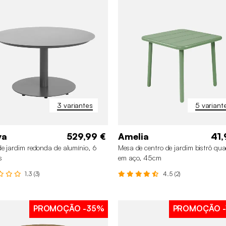
3 variantes
5 variant
va
529,99 €
Amelia
41,
e jardim redonda de alumínio, 6
Mesa de centro de jardim bistrô qu
s
em aço, 45cm
1.3 (3)
4.5 (2)
PROMOÇÃO
-35%
PROMOÇÃO
-