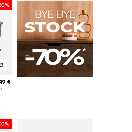
30%
es
49 €
a
10%