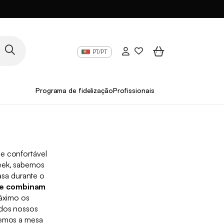
PT/PT
Programa de fidelização
Profissionais
 e confortável
eeek, sabemos
asa durante o
ue combinam
máximo os
 dos nossos
 temos a mesa