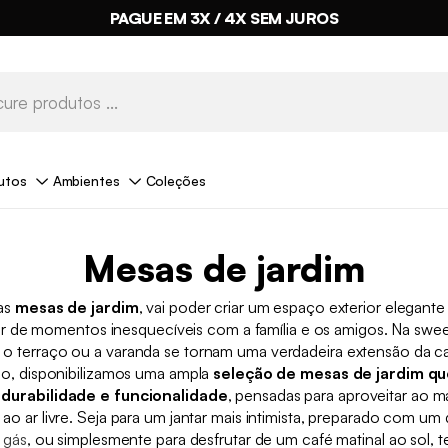
PAGUE EM 3X / 4X SEM JUROS
BYE BYE STOCK ATÉ -70%*
utos
Ambientes
Coleções
Mesas de jardim
as
mesas de jardim
, vai poder criar um espaço exterior elegante
ar de momentos inesquecíveis com a família e os amigos. Na sw
, o terraço ou a varanda se tornam uma verdadeira extensão da c
sso, disponibilizamos uma ampla
seleção de mesas de jardim q
 durabilidade e funcionalidade
, pensadas para aproveitar ao 
o ar livre. Seja para um jantar mais intimista, preparado com um
 gás
, ou simplesmente para desfrutar de um café matinal ao sol,