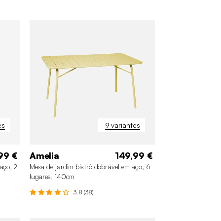
es
9 variantes
99 €
Amelia
149,99 €
aço, 2
Mesa de jardim bistrô dobrável em aço, 6
lugares, 140cm
3.8 (38)