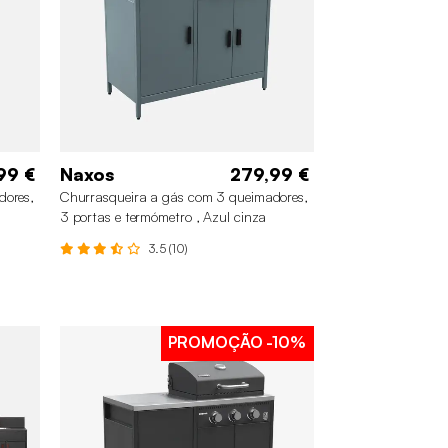
99 €
Naxos
279,99 €
dores,
Churrasqueira a gás com 3 queimadores,
3 portas e termómetro , Azul cinza
3.5 (10)
PROMOÇÃO
-10%