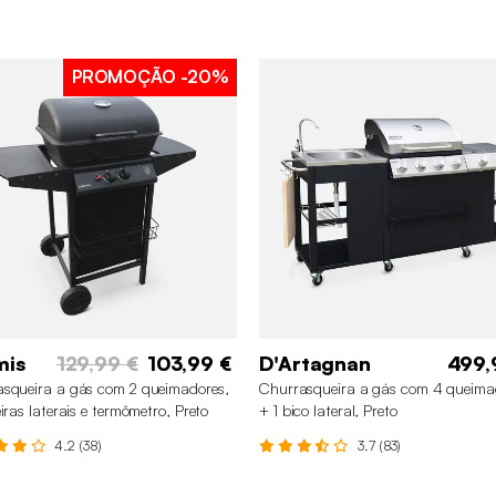
PROMOÇÃO
-20%
mis
129,99 €
103,99 €
D'Artagnan
499,
squeira a gás com 2 queimadores,
Churrasqueira a gás com 4 queima
eiras laterais e termômetro, Preto
+ 1 bico lateral, Preto
4.2 (38)
3.7 (83)