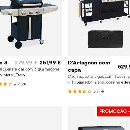
n 3
279,99 €
251,99 €
D'Artagnan com
529,
squeira a gás com 3 queimadores
capa
o lateral, Preto
Churrasqueira a gás com 4 queima
+ 1 queimador lateral, cozinha exte
4.2 (21)
com pia e capa, Preto
3.7 (71)
PROMOÇÃO
-