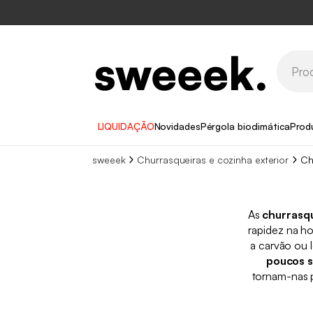
LIQUIDAÇÃO
Novidades
Pérgola bioclimática
Prod
sweeek
Churrasqueiras e cozinha exterior
Ch
As
churrasqu
rapidez na ho
a carvão ou 
poucos 
tornam-nas p