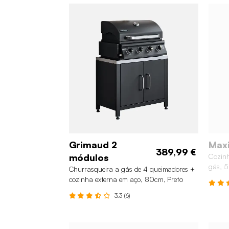
Grimaud 2
Max
389,99 €
módulos
Cozinh
gás, 5
Churrasqueira a gás de 4 queimadores +
Preto
cozinha externa em aço, 80cm, Preto
3.3 (6)