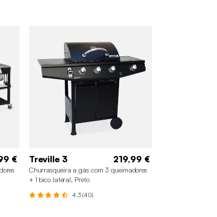
99 €
Treville 3
219,99 €
dores
Churrasqueira a gás com 3 queimadores
+ 1 bico lateral, Preto
4.3 (40)