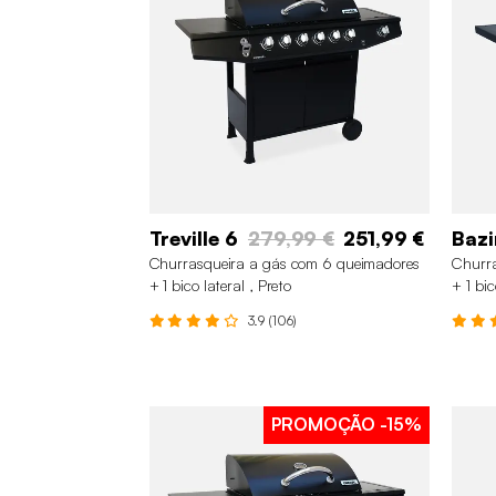
Treville 6
279,99 €
251,99 €
Bazi
Churrasqueira a gás com 6 queimadores
Churra
+ 1 bico lateral , Preto
+ 1 bic
3.9 (106)
PROMOÇÃO
-15%