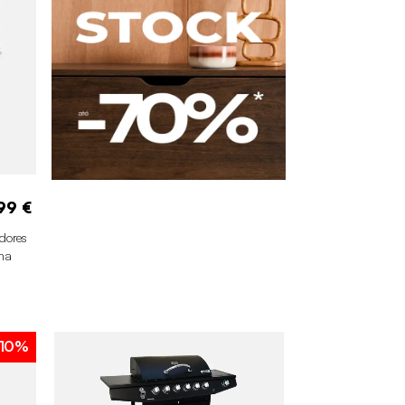
99 €
dores
rna
10%