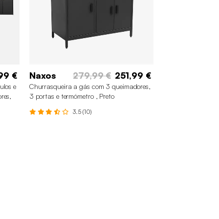
99 €
Naxos
279,99 €
251,99 €
ulos e
Churrasqueira a gás com 3 queimadores,
res,
3 portas e termómetro , Preto
3.5 (10)