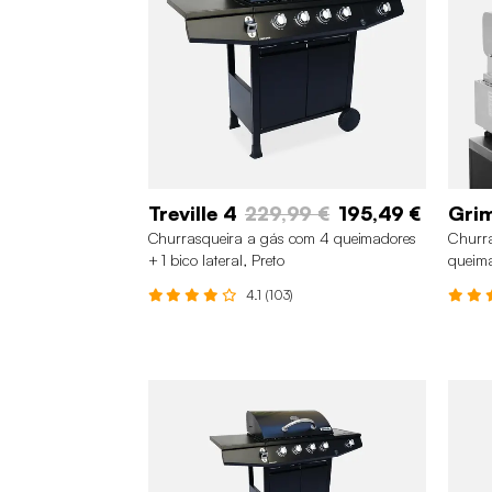
Treville 4
229,99 €
195,49 €
Gri
Churrasqueira a gás com 4 queimadores
Churra
+ 1 bico lateral, Preto
queima
4.1 (103)