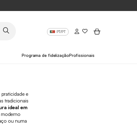
PT/PT
Programa de fidelização
Profissionais
praticidade e
s tradicionais
ura ideal em
gn moderno
rraço ou numa