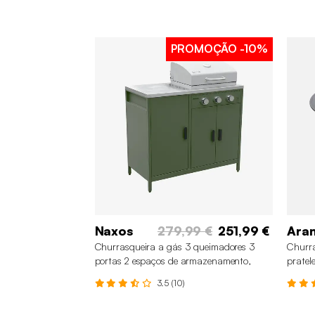
PROMOÇÃO
-10%
Naxos
279,99 €
251,99 €
Ara
Churrasqueira a gás 3 queimadores 3
Churra
portas 2 espaços de armazenamento,
pratel
Verde
3.5 (10)