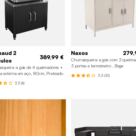
maud 2
Naxos
279,
389,99 €
ulos
Churrasqueira a gás com 3 queima
3 portas e termómetro , Bege
squeira a gás de 4 queimadores +
a externa em aço, 80cm, Prateado
3.5 (10)
3.3 (6)