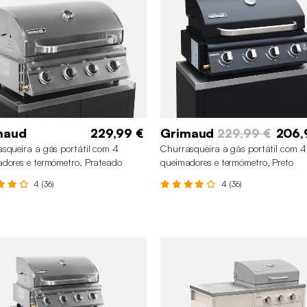
maud
229,99 €
Grimaud
229,99 €
206,
squeira a gás portátil com 4
Churrasqueira a gás portátil com 4
dores e termómetro, Prateado
queimadores e termómetro, Preto
4 (36)
4 (36)