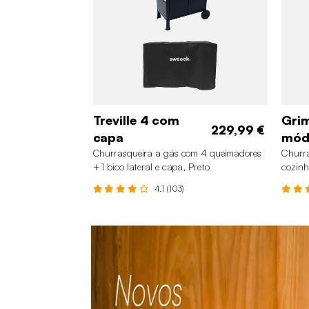
Treville 4 com
Gri
229,99 €
capa
mód
Churrasqueira a gás com 4 queimadores
Churra
+ 1 bico lateral e capa, Preto
cozinh
4.1 (103)