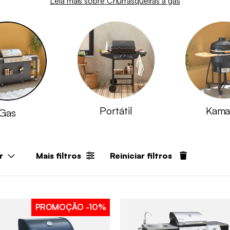
Leia mais sobre Churrasqueiras a gás
Portátil
Kama
Gas
r
Mais filtros
Reiniciar filtros
PROMOÇÃO
-10%