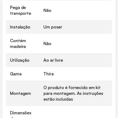
Pega de
Não
transporte
Instalação
Um poser
Contém
Não
madeira
Utilização
Ao ar livre
Gama
Thira
O produto é fornecido em kit
Montagem
para montagem. As instruções
estão incluídas
Dimensões