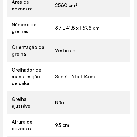
Área de
2560 cm²
cozedura
Número de
3 / L 41,5 x l 67,5 cm
grelhas
Orientação da
Verticale
grelha
Grelhador de
manutenção
Sim / L 61 x l 14cm
de calor
Grelha
Não
ajustável
Altura de
93 cm
cozedura