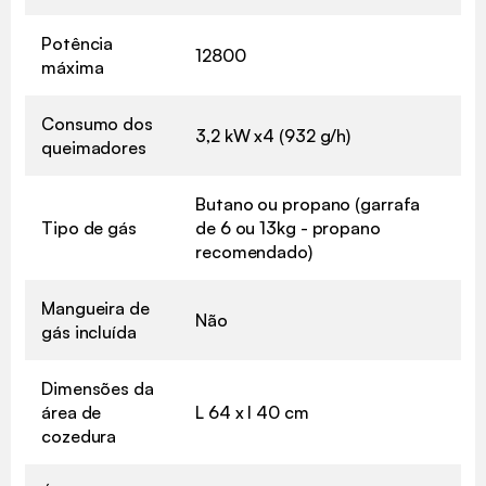
Potência
12800
máxima
Consumo dos
3,2 kW x4 (932 g/h)
queimadores
Butano ou propano (garrafa
Tipo de gás
de 6 ou 13kg - propano
recomendado)
Mangueira de
Não
gás incluída
Dimensões da
área de
L 64 x l 40 cm
cozedura