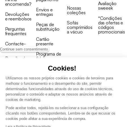
Avaliação
encomenda?
Nossas
sweeek
Envios e
coleções
Devoluções
entregas
*Condições
e reembolsos
Sofás
das ofertas e
Peças de
comprimidos
códigos
Perguntas
substituição
a vácuo
promocionais
frequentes
Cartão
Contacte-
presente
nos
Continue sem consentimento
Programa de
Recolha de
fidelizaçao
produtos
Cookies!
Utilizamos os nossos próprios cookies e cookies de terceiros para
melhorar o funcionamento e o desempenho do site, permitir
determinadas funcionalidades através do uso de cookies técnicos,
personalizar o conteúdo e adaptar os nossos anúncios através de
Termos e Condições Gerais de Venda e Aviso Legal
cookies de marketing.
Condições Gerais de Utilização do Programa de Fidelização
Pode aceitar todos, rejeitá-los ou selecionar a sua configuração
Gestão de dados pessoais e política de cookies
clicando nos botões correspondentes. Lembre-se de que recusar os
Termos e condições gerais de venda pro
cookies pode afetar a sua experiência de compra.
Declaração de Acessibilidade
Leia a Política de Privacidade