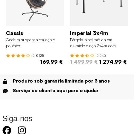
Cassis
Imperial 3x4m
Cadeira suspensa em aço e
Pérgola bioclimática em
poliéster
alumínio e aço 3x4m com
lâminas ajustáveis e pés
3.8 (21)
3.3 (3)
arredondados
169,99 €
1 499,99 €
1 274,99 €
Produto sob garantia limitada por 3 anos
Serviço ao cliente aqui para o ajudar
Siga-nos