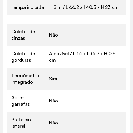
tampa incluída
Sim / L 66,2 x l 40,5 x H 23 cm
Coletor de
Não
cinzas
Coletor de
Amovível / L 65 x l 36,7 x H 0,8
gorduras
cm
Termómetro
Sim
integrado
Abre-
Não
garrafas
Prateleira
Não
lateral