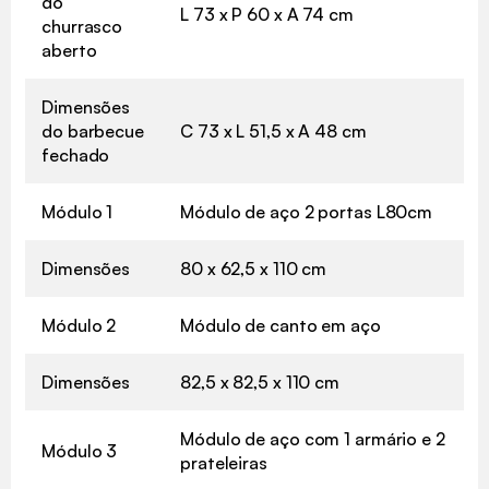
do
L 73 x P 60 x A 74 cm
churrasco
aberto
Dimensões
do barbecue
C 73 x L 51,5 x A 48 cm
fechado
Módulo 1
Módulo de aço 2 portas L80cm
Dimensões
80 x 62,5 x 110 cm
Módulo 2
Módulo de canto em aço
Dimensões
82,5 x 82,5 x 110 cm
Módulo de aço com 1 armário e 2
Módulo 3
prateleiras