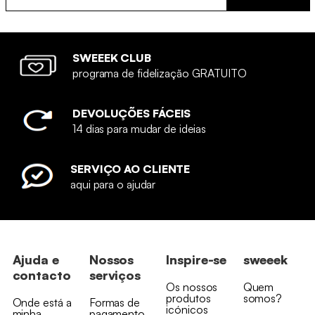
SWEEEK CLUB
programa de fidelização GRATUITO
DEVOLUÇÕES FÁCEIS
14 dias para mudar de ideias
SERVIÇO AO CLIENTE
aqui para o ajudar
Ajuda e
Nossos
Inspire-se
sweeek
contacto
serviços
Os nossos
Quem
produtos
somos?
Onde está a
Formas de
icónicos
minha
pagamento