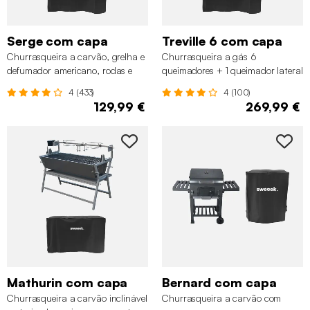
Serge com capa
Treville 6 com capa
Churrasqueira a carvão, grelha e
Churrasqueira a gás 6
defumador americano, rodas e
queimadores + 1 queimador lateral
prateleiras dobráveis com capa
com rodas, prateleiras,
4 (433)
4 (100)
termômetro e capa
129,99 €
269,99 €
Mathurin com capa
Bernard com capa
Churrasqueira a carvão inclinável
Churrasqueira a carvão com