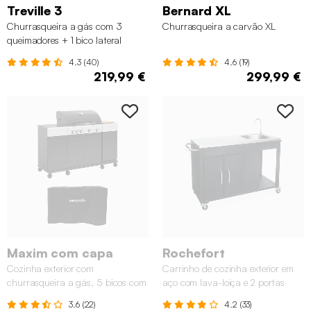
Treville 3
Bernard XL
Churrasqueira a gás com 3
Churrasqueira a carvão XL
queimadores + 1 bico lateral
4.3 (40)
4.6 (19)
219,99 €
299,99 €
Maxim com capa
Rochefort
Cozinha exterior com
Carrinho de cozinha exterior em
churrasqueira a gás, 5 bicos com
aço com lava-loiça e 2 portas
termómetro e capa
3.6 (22)
4.2 (33)