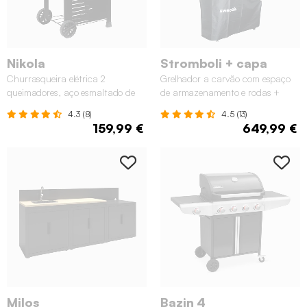
Nikola
Stromboli + capa
Churrasqueira elétrica 2
Grelhador a carvão com espaço
queimadores, aço esmaltado de
de armazenamento e rodas +
2300W
capa protetora, 80cm
4.3 (8)
4.5 (13)
159,99 €
649,99 €
Milos
Bazin 4