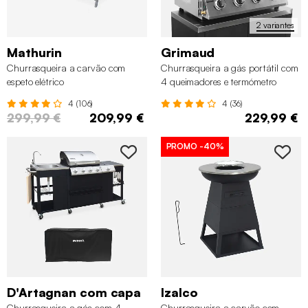
2 variantes
Mathurin
Grimaud
Churrasqueira a carvão com
Churrasqueira a gás portátil com
espeto elétrico
4 queimadores e termómetro
4 (106)
4 (36)
299,99 €
209,99 €
229,99 €
PROMO
-40%
D'Artagnan com capa
Izalco
Churrasqueira a gás com 4
Churrasqueira a carvão com