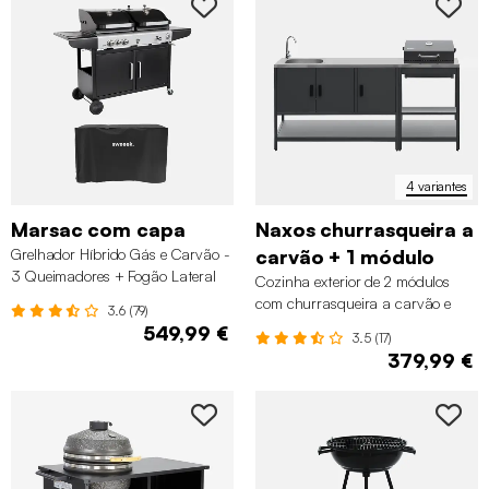
4 variantes
Marsac com capa
Naxos churrasqueira a
Grelhador Híbrido Gás e Carvão -
carvão + 1 módulo
3 Queimadores + Fogão Lateral
Cozinha exterior de 2 módulos
com churrasqueira a carvão e
3.6 (79)
lava-loiças
549,99 €
3.5 (17)
379,99 €