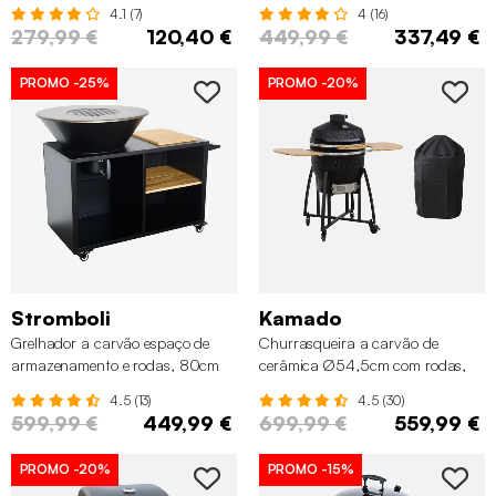
81,5cm
4.1 (7)
4 (16)
279,99 €
120,40 €
449,99 €
337,49 €
PROMO
-25%
PROMO
-20%
Stromboli
Kamado
Grelhador a carvão espaço de
Churrasqueira a carvão de
armazenamento e rodas, 80cm
cerâmica Ø54,5cm com rodas,
prateleiras e capa
4.5 (13)
4.5 (30)
599,99 €
449,99 €
699,99 €
559,99 €
PROMO
-20%
PROMO
-15%