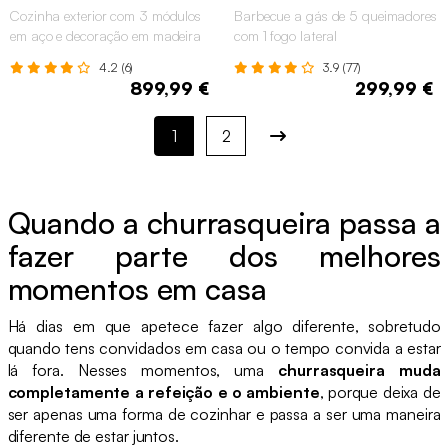
Cozinha exterior com 3 módulos
Barbecue a gás de 5 queimadores
em aço e decoração em madeira
com 1 fogo lateral
4.2 (6)
3.9 (77)
899,99 €
299,99 €
1
2
Quando a churrasqueira passa a
fazer parte dos melhores
momentos em casa
Há dias em que apetece fazer algo diferente, sobretudo
quando tens convidados em casa ou o tempo convida a estar
lá fora. Nesses momentos, uma
churrasqueira muda
completamente a refeição e o ambiente
, porque deixa de
ser apenas uma forma de cozinhar e passa a ser uma maneira
diferente de estar juntos.