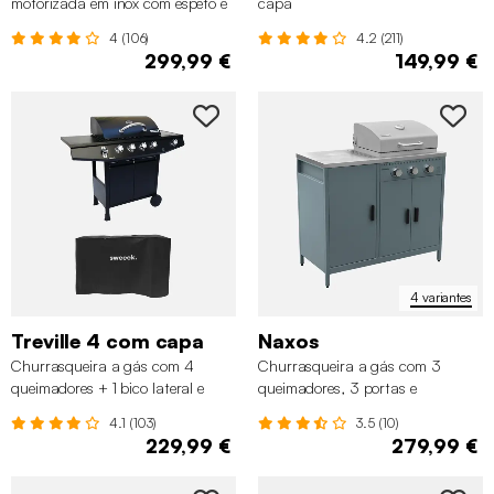
motorizada em inox com espeto e
capa
capa
4 (106)
4.2 (211)
299,99 €
149,99 €
4 variantes
Treville 4 com capa
Naxos
Churrasqueira a gás com 4
Churrasqueira a gás com 3
queimadores + 1 bico lateral e
queimadores, 3 portas e
capa
termómetro
4.1 (103)
3.5 (10)
229,99 €
279,99 €