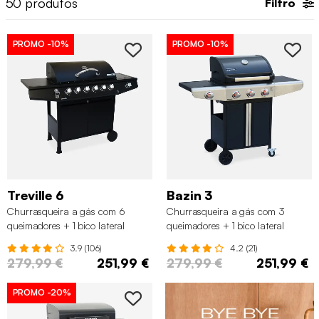
50
produtos
Filtro
carregar num botão para a acender.
PROMO
-10%
PROMO
-10%
Treville 6
Bazin 3
Churrasqueira a gás com 6
Churrasqueira a gás com 3
queimadores + 1 bico lateral
queimadores + 1 bico lateral
3.9 (106)
4.2 (21)
279,99 €
251,99 €
279,99 €
251,99 €
PROMO
-20%