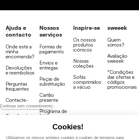
Ajuda e
Nossos
Inspire-se
sweeek
contacto
serviços
Os nossos
Quem
produtos
somos?
Onde está a
Formas de
icónicos
minha
pagamento
Avaliação
encomenda?
Nossas
sweeek
Envios e
coleções
Devoluções
entregas
*Condições
e reembolsos
Sofás
das ofertas e
Peças de
comprimidos
códigos
Perguntas
substituição
a vácuo
promocionais
frequentes
Cartão
Contacte-
presente
nos
Continue sem consentimento
Programa de
Recolha de
fidelizaçao
produtos
Cookies!
Utilizamos os nossos próprios cookies e cookies de terceiros para