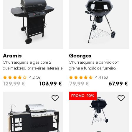
Aramis
Georges
Churrasqueira a gás com 2
Churrasqueira a carvão com
queimadores, prateleiras laterais e
grelha e função de fumeiro,
termômetro
Ø57cm
4.2 (38)
4.4 (163)
129,99 €
103,99 €
79,99 €
67,99 €
PROMO
-10%