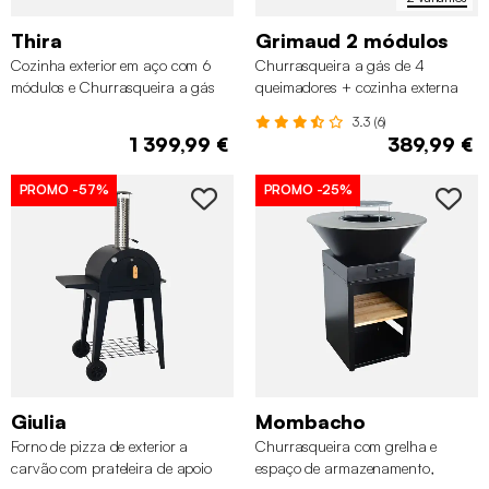
Thira
Grimaud 2 módulos
Cozinha exterior em aço com 6
Churrasqueira a gás de 4
módulos e Churrasqueira a gás
queimadores + cozinha externa
de 4 queimadores
em aço, 80cm
3.3 (6)
1 399,99 €
389,99 €
PROMO
-57%
PROMO
-25%
Giulia
Mombacho
Forno de pizza de exterior a
Churrasqueira com grelha e
carvão com prateleira de apoio
espaço de armazenamento,