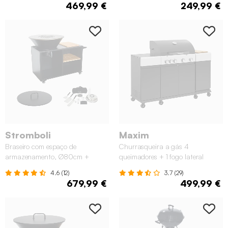
469,99 €
249,99 €
Stromboli
Maxim
Braseiro com espaço de
Churrasqueira a gás 4
armazenamento, Ø80cm +
queimadores + 1 fogo lateral
tampa e utensílios
4.6 (12)
3.7 (29)
679,99 €
499,99 €