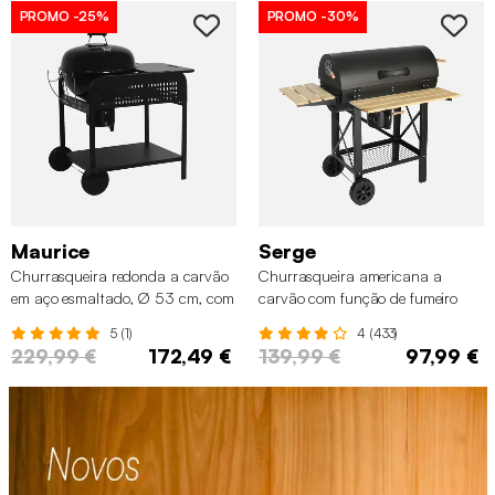
PROMO
-25%
PROMO
-30%
Maurice
Serge
Churrasqueira redonda a carvão
Churrasqueira americana a
em aço esmaltado, Ø 53 cm, com
carvão com função de fumeiro
carrinho
5 (1)
4 (433)
229,99 €
172,49 €
139,99 €
97,99 €