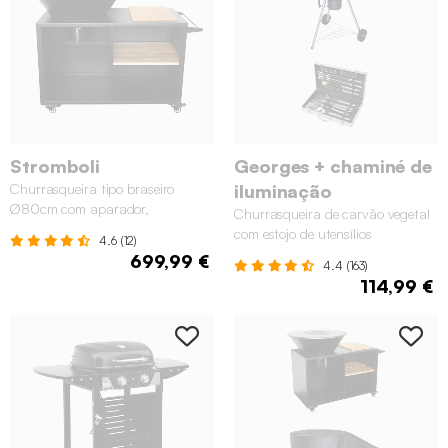
Stromboli
Georges + chaminé de
Churrasqueira tipo braseiro
iluminação
Ø80cm com aparador,
Churrasqueira de carvão vegetal
arrumação e tampa
com estojo de utensílios
4.6 (12)
699,99 €
4.4 (163)
114,99 €