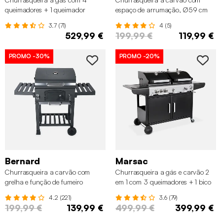
queimadores + 1 queimador
espaço de arrumação, Ø59 cm
lateral, cozinha externa com pia e
3.7 (71)
4 (5)
capa
529,99 €
199,99 €
119,99 €
PROMO
-30%
PROMO
-20%
Bernard
Marsac
Churrasqueira a carvão com
Churrasqueira a gás e carvão 2
grelha e função de fumeiro
em 1 com 3 queimadores + 1 bico
lateral
4.2 (221)
3.6 (79)
199,99 €
139,99 €
499,99 €
399,99 €