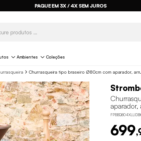
PAGUE EM 3X / 4X SEM JUROS
utos
Ambientes
Coleções
urrasqueira
Churrasqueira tipo braseiro Ø80cm com aparador, ar
Strombo
Churrasqu
aparador,
FPBBQ804XLLIDB
699
,