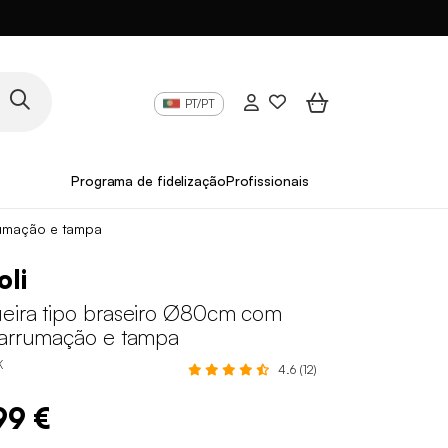
PT/PT
Programa de fidelização
Profissionais
rumação e tampa
li
eira tipo braseiro Ø80cm com
 arrumação e tampa
K
4.6 (12)
99 €