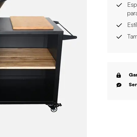
Esp
par
Est
Tam
Gar
Ser