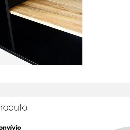
roduto
onvívio