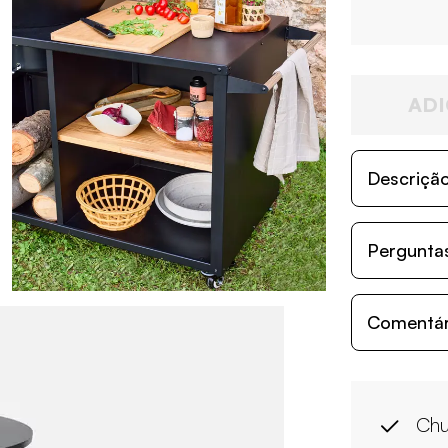
ADI
Descriçã
Perguntas
Comentári
Chu