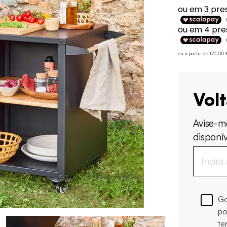
ou a partir de 175,00
Vol
Avise-m
disponív
Go
po
te