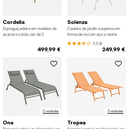
Cordelia
Solenza
Espreguiçadeira em madeira de
Cadeira de jardín suspensa em
acácia e corda, set de 2
forma de ovo em aço e resina
3.3 (3)
499,99 €
249,99 €
2 variantes
3 variantes
Ona
Tropea
Espreguiçadeira multiposições em
Espreguiçadeira multiposições em