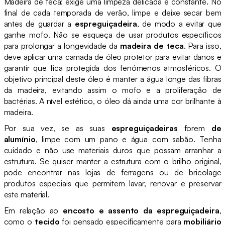
Madeira de teca: exige uma limpeza delicada e constante. No
final de cada temporada de verão, limpe e deixe secar bem
antes de guardar a
espreguiçadeira
, de modo a evitar que
ganhe mofo. Não se esqueça de usar produtos específicos
para prolongar a longevidade da
madeira de teca
. Para isso,
deve aplicar uma camada de óleo protetor para evitar danos e
garantir que fica protegida dos fenómenos atmosféricos. O
objetivo principal deste óleo é manter a água longe das fibras
da madeira, evitando assim o mofo e a proliferação de
bactérias. A nível estético, o óleo dá ainda uma cor brilhante à
madeira.
Por sua vez, se as suas
espreguiçadeiras
forem
de
alumínio
, limpe com um pano e água com sabão. Tenha
cuidado e não use materiais duros que possam arranhar a
estrutura. Se quiser manter a estrutura com o brilho original,
pode encontrar nas lojas de ferragens ou de bricolage
produtos especiais que permitem lavar, renovar e preservar
este material.
Em relação ao
encosto e assento da espreguiçadeira
,
como o
tecido
foi pensado especificamente para
mobiliário