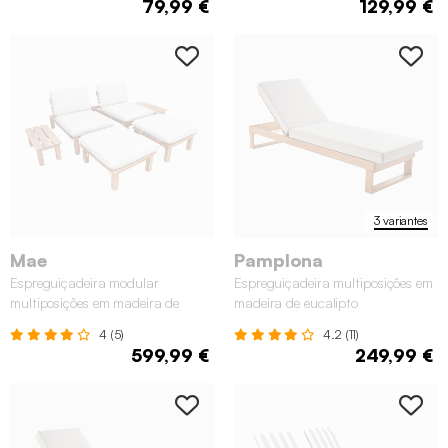
79,99 €
129,99 €
3 variantes
Mae
Pamplona
Espreguiçadeira modular
Espreguiçadeira multiposições em
multiposições em madeira de
madeira de eucalipto
acácia com mesa, set de 2
4 (5)
4.2 (11)
599,99 €
249,99 €