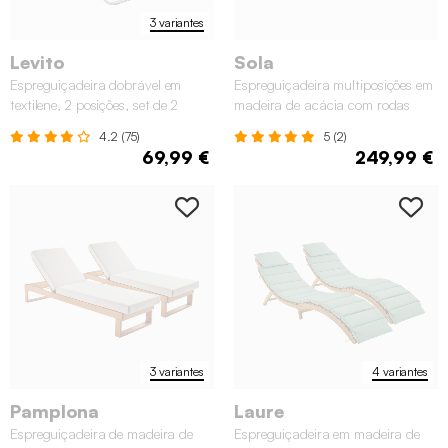
3 variantes
Levito
Sola
Espreguiçadeira dobrável em
Espreguiçadeira multiposições em
textilene, 2 posições, set de 2
madeira de acácia com rodas
4.2 (75)
5 (2)
69,99 €
249,99 €
3 variantes
4 variantes
Pamplona
Laure
Espreguiçadeira de madeira de
Espreguiçadeira em madeira de