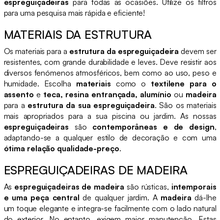
espreguiçadeiras
para todas as ocasiões. Utilize os filtros
para uma pesquisa mais rápida e eficiente!
MATERIAIS DA ESTRUTURA
Os materiais para a
estrutura da espreguiçadeira
devem ser
resistentes, com grande durabilidade e leves. Deve resistir aos
diversos fenómenos atmosféricos, bem como ao uso, peso e
humidade. Escolha
materiais
como o
textilene para o
assento
e
teca, resina entrançada, alumínio
ou
madeira
para a
estrutura da sua espreguiçadeira
. São os materiais
mais apropriados para a sua piscina ou jardim. As nossas
espreguiçadeiras
são
contemporâneas e de design
,
adaptando-se a qualquer estilo de decoração e com uma
ótima relação qualidade-preço
.
ESPREGUIÇADEIRAS DE MADEIRA
As
espreguiçadeiras de madeira
são rústicas,
intemporais
e uma peça central
de qualquer jardim. A
madeira
dá-lhe
um toque elegante e integra-se facilmente com o lado natural
do exterior. No entanto, exigem maior manutenção. Estas