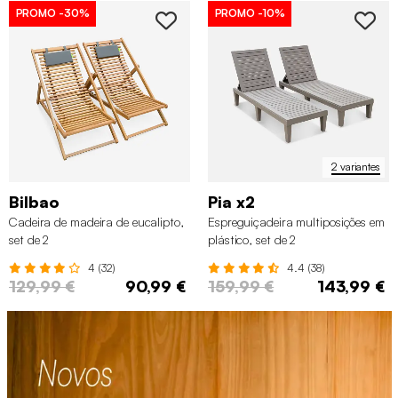
PROMO
-30%
PROMO
-10%
2 variantes
Bilbao
Pia x2
Cadeira de madeira de eucalipto,
Espreguiçadeira multiposições em
set de 2
plástico, set de 2
4 (32)
4.4 (38)
129,99 €
90,99 €
159,99 €
143,99 €