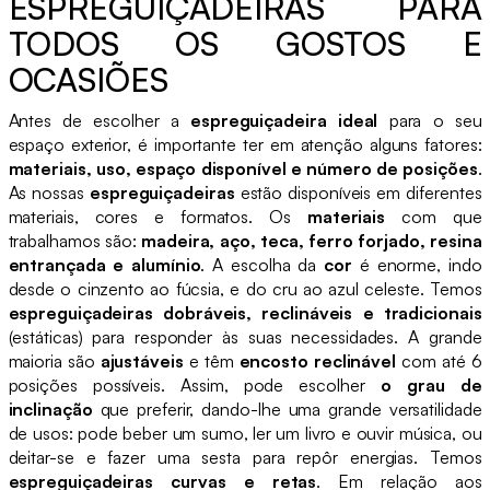
ESPREGUIÇADEIRAS PARA
TODOS OS GOSTOS E
OCASIÕES
Antes de escolher a
espreguiçadeira ideal
para o seu
espaço exterior, é importante ter em atenção alguns fatores:
materiais, uso, espaço disponível e número de posições
.
As nossas
espreguiçadeiras
estão disponíveis em diferentes
materiais, cores e formatos. Os
materiais
com que
trabalhamos são:
madeira, aço, teca, ferro forjado, resina
entrançada e alumínio
. A escolha da
cor
é enorme, indo
desde o cinzento ao fúcsia, e do cru ao azul celeste. Temos
espreguiçadeiras dobráveis, reclináveis e tradicionais
(estáticas) para responder às suas necessidades. A grande
maioria são
ajustáveis
e têm
encosto reclinável
com até 6
posições possíveis. Assim, pode escolher
o grau de
inclinação
que preferir, dando-lhe uma grande versatilidade
de usos: pode beber um sumo, ler um livro e ouvir música, ou
deitar-se e fazer uma sesta para repôr energias. Temos
espreguiçadeiras curvas e retas
. Em relação aos