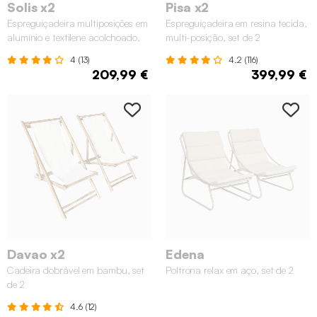
Solis x2
Pisa x2
Espreguiçadeira multiposições em
Espreguiçadeira em resina tecida,
alumínio e textilene acolchoado,
multi-posição, set de 2
set de 2
4 (13)
4.2 (116)
209,99 €
399,99 €
Davao x2
Edena
Cadeira dobrável em bambu, set
Poltrona relax em aço, set de 2
de 2
4.6 (12)