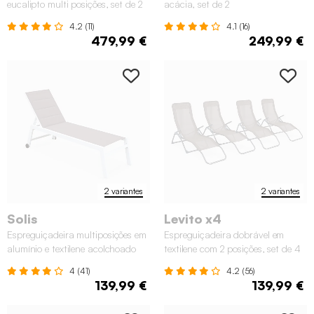
eucalipto multi posições, set de 2
acácia, set de 2
4.2 (11)
4.1 (16)
479,99 €
249,99 €
2 variantes
2 variantes
Solis
Levito x4
Espreguiçadeira multiposições em
Espreguiçadeira dobrável em
alumínio e textilene acolchoado
textilene com 2 posições, set de 4
com rodas
4 (41)
4.2 (56)
139,99 €
139,99 €