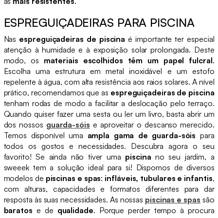
as
mais resistentes
.
ESPREGUIÇADEIRAS PARA PISCINA
Nas
espreguiçadeiras de piscina
é importante ter especial
atenção à humidade e à exposição solar prolongada. Deste
modo, os
materiais escolhidos têm um papel fulcral
.
Escolha uma estrutura em metal inoxidável e um estofo
repelente à água, com alta resistência aos raios solares. A nível
prático, recomendamos que as
espreguiçadeiras de piscina
tenham rodas de modo a facilitar a deslocação pelo terraço.
Quando quiser fazer uma sesta ou ler um livro, basta abrir um
dos nossos
guarda-sóis
e aproveitar o descanso merecido.
Temos disponível uma
ampla gama de guarda-sóis
para
todos os gostos e necessidades. Descubra agora o seu
favorito! Se ainda não tiver uma
piscina
no seu jardim, a
sweeek tem a solução ideal para si! Dispomos de diversos
modelos de
piscinas e spas
:
infláveis, tubulares e infantis
,
com alturas, capacidades e formatos diferentes para dar
resposta às suas necessidades. As nossas
piscinas e spas
são
baratos
e de
qualidade
. Porque perder tempo à procura