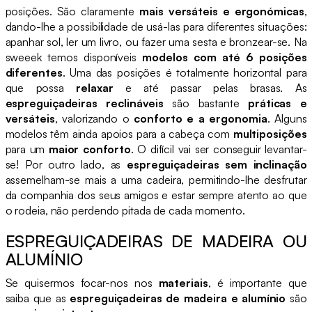
posições. São claramente
mais versáteis e ergonómicas
,
dando-lhe a possibilidade de usá-las para diferentes situações:
apanhar sol, ler um livro, ou fazer uma sesta e bronzear-se. Na
sweeek temos disponíveis
modelos com até 6 posições
diferentes
. Uma das posições é totalmente horizontal para
que possa
relaxar
e até passar pelas brasas. As
espreguiçadeiras reclináveis
são bastante
práticas e
versáteis
, valorizando o
conforto e a ergonomia
. Alguns
modelos têm ainda apoios para a cabeça com
multiposições
para um
maior conforto
. O difícil vai ser conseguir levantar-
se! Por outro lado, as
espreguiçadeiras sem inclinação
assemelham-se mais a uma cadeira, permitindo-lhe desfrutar
da companhia dos seus amigos e estar sempre atento ao que
o rodeia, não perdendo pitada de cada momento.
ESPREGUIÇADEIRAS DE MADEIRA OU
ALUMÍNIO
Se quisermos focar-nos nos
materiais
, é importante que
saiba que as
espreguiçadeiras de madeira e alumínio
são