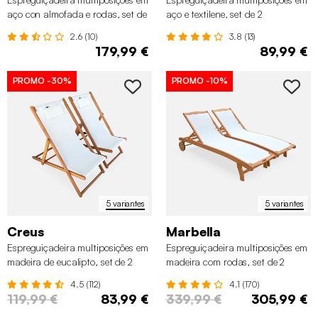
aço con almofada e rodas, set de
aço e textilene, set de 2
2
2.6 (10)
3.8 (13)
179,99 €
89,99 €
PROMO
-30%
PROMO
-10%
5 variantes
5 variantes
Creus
Marbella
Espreguiçadeira multiposições em
Espreguiçadeira multiposições em
madeira de eucalipto, set de 2
madeira com rodas, set de 2
4.5 (112)
4.1 (170)
119,99 €
83,99 €
339,99 €
305,99 €