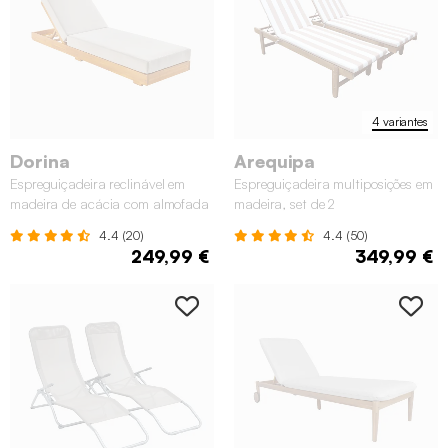
4 variantes
Dorina
Arequipa
Espreguiçadeira reclinável em
Espreguiçadeira multiposições em
madeira de acácia com almofada
madeira, set de 2
e rodas
4.4 (20)
4.4 (50)
249,99 €
349,99 €