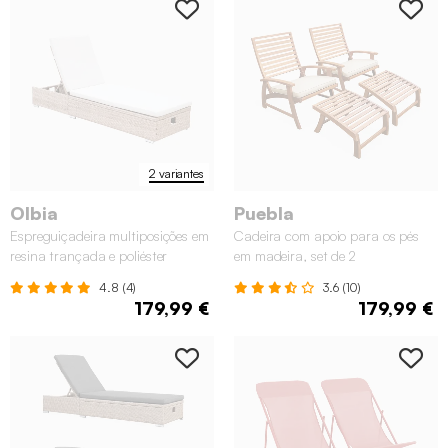
2 variantes
Olbia
Puebla
Espreguiçadeira multiposições em
Cadeira com apoio para os pés
resina trançada e poliéster
em madeira, set de 2
4.8 (4)
3.6 (10)
179,99 €
179,99 €