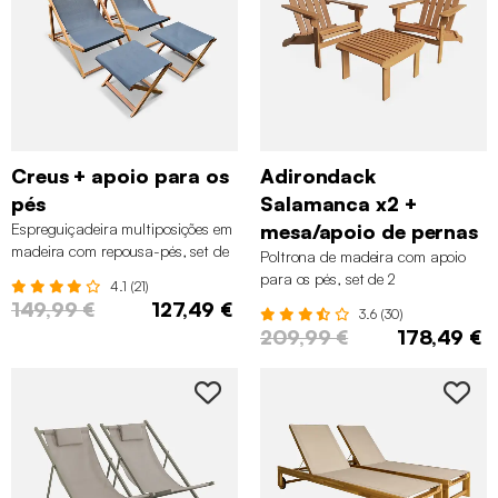
Creus + apoio para os
Adirondack
pés
Salamanca x2 +
Espreguiçadeira multiposições em
mesa/apoio de pernas
madeira com repousa-pés, set de
Poltrona de madeira com apoio
2
para os pés, set de 2
4.1 (21)
149,99 €
127,49 €
3.6 (30)
209,99 €
178,49 €