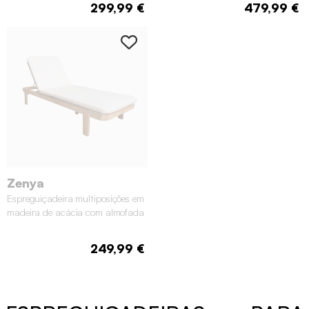
299,99 €
479,99 €
Zenya
Espreguiçadeira multiposições em
madeira de acácia com almofada
249,99 €