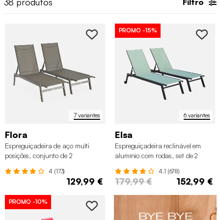
38
produtos
Filtro
seu ambiente exterior e desfrutar com a família e amigos, veja
os nossos
conjuntos de jardim
, perfeitos para criar um
ambiente único e moderno
no seu terraço, enquanto cria
PROMO
-15%
memórias inesquecíveis.
7 variantes
6 variantes
Flora
Elsa
Espreguiçadeira de aço multi
Espreguiçadeira reclinável em
posições, conjunto de 2
alumínio com rodas, set de 2
4 (173)
4.1 (678)
129,99 €
179,99 €
152,99 €
PROMO
-10%