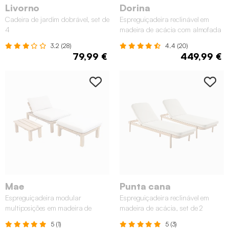
Livorno
Dorina
Cadeira de jardim dobrável, set de
Espreguiçadeira reclinável em
4
madeira de acácia com almofada
e rodas, set de 2
3.2 (28)
4.4 (20)
79,99 €
449,99 €
Mae
Punta cana
Espreguiçadeira modular
Espreguiçadeira reclinável em
multiposições em madeira de
madeira de acácia, set de 2
acácia com mesa
5 (1)
5 (3)