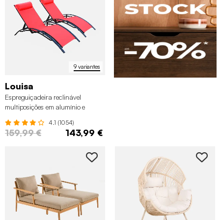
9 variantes
Louisa
Espreguiçadeira reclinável
multiposições em alumínio e
textilene, set de 2
4.1 (1054)
159,99 €
143,99 €