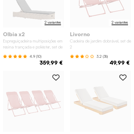
2 variantes
2 variantes
Olbia x2
Livorno
Espreguiçadeira multiposições em
Cadeira de jardim dobrável, set de
resina trançada e poliéster, set de
2
2
4.9 (10)
3.2 (36)
359,99 €
49,99 €