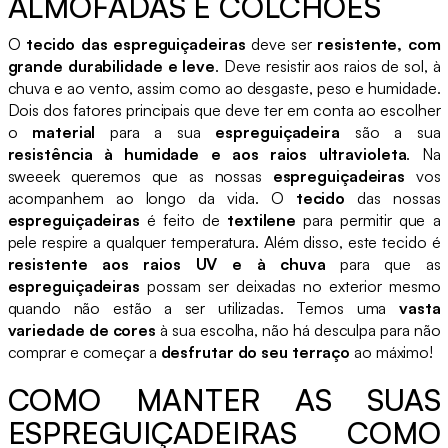
ALMOFADAS E COLCHÕES
O
tecido das espreguiçadeiras
deve ser
resistente, com
grande durabilidade e leve
. Deve resistir aos raios de sol, à
chuva e ao vento, assim como ao desgaste, peso e humidade.
Dois dos fatores principais que deve ter em conta ao escolher
o
material
para a sua
espreguiçadeira
são a sua
resistência à humidade e aos raios ultravioleta
. Na
sweeek queremos que as nossas
espreguiçadeiras
vos
acompanhem ao longo da vida. O
tecido
das nossas
espreguiçadeiras
é feito de
textilene
para permitir que a
pele respire a qualquer temperatura. Além disso, este tecido é
resistente aos raios UV e à chuva
para que as
espreguiçadeiras
possam ser deixadas no exterior mesmo
quando não estão a ser utilizadas. Temos uma
vasta
variedade de cores
à sua escolha, não há desculpa para não
comprar e começar a
desfrutar do seu terraço
ao máximo!
COMO MANTER AS SUAS
ESPREGUIÇADEIRAS COMO