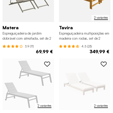
2 variantes
Matera
Tavira
Espreguiçadeira de jardim
Espreguiçadeira multiposições em
dobrável com almofada, set de 2
madeira con rodas, set de 2
3.9 (17)
4.5 (23)
69,99 €
349,99 €
2 variantes
2 variantes