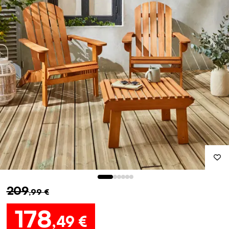
209
,99 €
178
,49 €