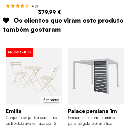
set de 2
4 (1)
379,99 €
Os clientes que viram este produto
também gostaram
PROMO
-10%
6 variantes
Emilia
Palace persiana 1m
Conjunto de jardim com mesa
Persianas fixas em alumínio
bistrô dobrável em aço com 2
para pérgola bioclimática
cadeiras, ø60cm