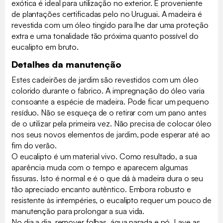
exótica é ideal para utilização no exterior. É proveniente
de plantações certificadas pelo no Uruguai. A madeira é
revestida com um óleo tingido para lhe dar uma proteção
extra e uma tonalidade tão próxima quanto possível do
eucalipto em bruto.
Detalhes da manutenção
Estes cadeirões de jardim são revestidos com um óleo
colorido durante o fabrico. A impregnação do óleo varia
consoante a espécie de madeira. Pode ficar um pequeno
resíduo. Não se esqueça de o retirar com um pano antes
de o utilizar pela primeira vez. Não precisa de colocar óleo
nos seus novos elementos de jardim, pode esperar até ao
fim do verão.
O eucalipto é um material vivo. Como resultado, a sua
aparência muda com o tempo e aparecem algumas
fissuras. Isto é normal e é o que dá à madeira dura o seu
tão apreciado encanto autêntico. Embora robusto e
resistente às intempéries, o eucalipto requer um pouco de
manutenção para prolongar a sua vida.
No dia a dia, remover folhas, água parada e pó. Lave as