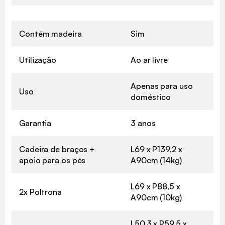
Contém madeira
Sim
Utilização
Ao ar livre
Apenas para uso
Uso
doméstico
Garantia
3 anos
Cadeira de braços +
L69 x P139,2 x
apoio para os pés
A90cm (14kg)
L69 x P88,5 x
2x Poltrona
A90cm (10kg)
L50,3 x P59,5 x