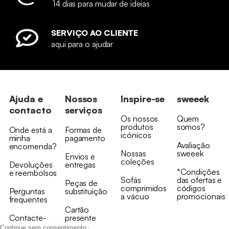
14 dias para mudar de ideias
SERVIÇO AO CLIENTE
aqui para o ajudar
Ajuda e
Nossos
Inspire-se
sweeek
contacto
serviços
Os nossos
Quem
produtos
somos?
Onde está a
Formas de
icónicos
minha
pagamento
Avaliação
encomenda?
Nossas
sweeek
Envios e
coleções
Devoluções
entregas
*Condições
e reembolsos
Sofás
das ofertas e
Peças de
comprimidos
códigos
Perguntas
substituição
a vácuo
promocionais
frequentes
Cartão
Contacte-
presente
nos
Continue sem consentimento