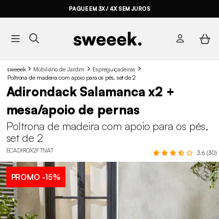
PAGUE EM 3X / 4X SEM JUROS
sweeek
Mobiliário de Jardim
Espreguiçadeiras
Poltrona de madeira com apoio para os pés, set de 2
Adirondack Salamanca x2 +
mesa/apoio de pernas
Poltrona de madeira com apoio para os pés,
set de 2
ECADIROX2FTNAT
3.6 (30)
PROMO
-15%