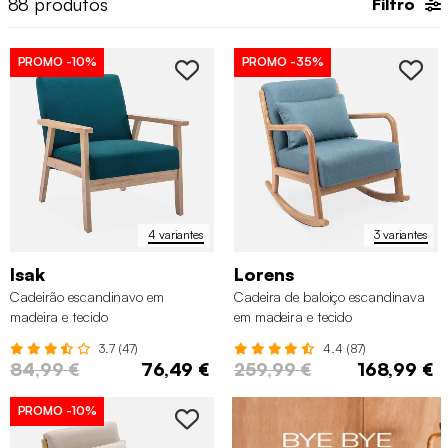
88
produtos
Filtro
e móveis, especialmente com o
sofá
. Se quiser renovar o
mobiliário da sua sala, saiba que temos sofás e
mesas de
centro
perfeitos para combinar com o seu novo
cadeirão
e
PROMO
-10%
PROMO
-35%
criar um recanto de descanso e lazer na sua sala de estar.
4 variantes
3 variantes
Isak
Lorens
Cadeirão escandinavo em
Cadeira de baloiço escandinava
madeira e tecido
em madeira e tecido
3.7 (47)
4.4 (87)
84,99 €
76,49 €
259,99 €
168,99 €
PROMO
-10%