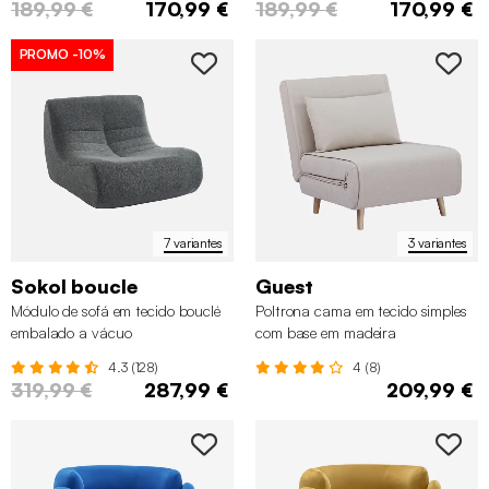
189,99 €
170,99 €
189,99 €
170,99 €
PROMO
-10%
7 variantes
3 variantes
Sokol boucle
Guest
Módulo de sofá em tecido bouclé
Poltrona cama em tecido simples
embalado a vácuo
com base em madeira
4.3 (128)
4 (8)
319,99 €
287,99 €
209,99 €