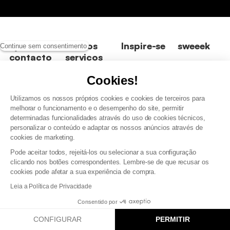
Ajuda e
Nossos
Inspire-se
sweeek
Continue sem consentimento
contacto
serviços
Os nossos
Quem
produtos
somos?
Onde está a
Formas de
Cookies!
icónicos
minha
pagamento
Avaliação
encomenda?
Utilizamos os nossos próprios cookies e cookies de terceiros para
Nossas
sweeek
Envios e
coleções
melhorar o funcionamento e o desempenho do site, permitir
Devoluções
entregas
*Condições
determinadas funcionalidades através do uso de cookies técnicos,
e reembolsos
Sofás
das ofertas e
personalizar o conteúdo e adaptar os nossos anúncios através de
Peças de
comprimidos
códigos
Perguntas
substituição
cookies de marketing.
a vácuo
promocionais
frequentes
Pode aceitar todos, rejeitá-los ou selecionar a sua configuração
Cartão
clicando nos botões correspondentes. Lembre-se de que recusar os
Contacte-
presente
cookies pode afetar a sua experiência de compra.
nos
Programa de
Leia a Política de Privacidade
Recolha de
fidelizaçao
produtos
Consentido por
CONFIGURAR
PERMITIR