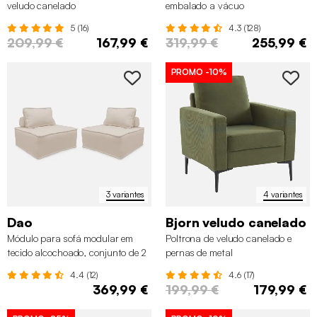
veludo canelado
embalado a vácuo
5 (16)
4.3 (128)
209,99 €
167,99 €
319,99 €
255,99 €
PROMO
-10%
3 variantes
4 variantes
Dao
Bjorn veludo canelado
Módulo para sofá modular em
Poltrona de veludo canelado e
tecido alcochoado, conjunto de 2
pernas de metal
4.4 (12)
4.6 (17)
369,99 €
199,99 €
179,99 €