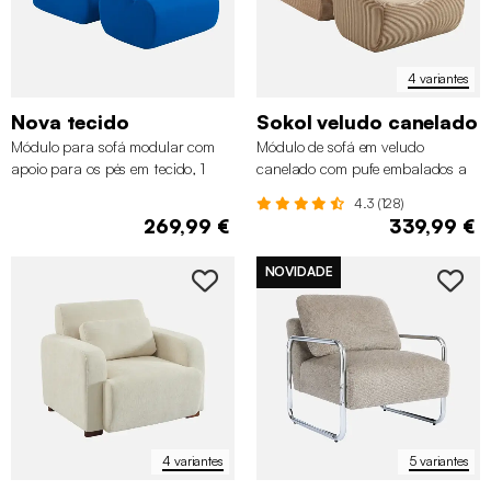
4 variantes
Nova tecido
Sokol veludo canelado
Módulo para sofá modular com
Módulo de sofá em veludo
apoio para os pés em tecido, 1
canelado com pufe embalados a
lugar
vácuo, 1 lugar
4.3 (128)
269,99 €
339,99 €
NOVIDADE
4 variantes
5 variantes