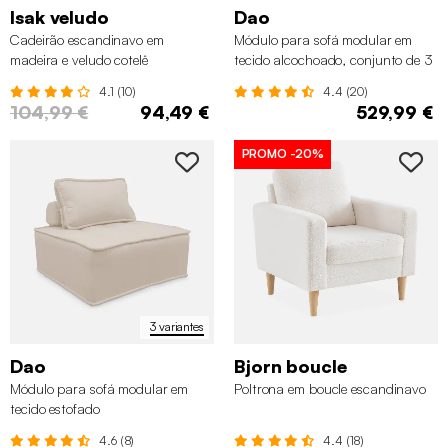
Isak veludo
Dao
Cadeirão escandinavo em
Módulo para sofá modular em
madeira e veludo cotelê
tecido alcochoado, conjunto de 3
4.1 (10)
4.4 (20)
104,99 €
94,49 €
529,99 €
PROMO
-20%
3 variantes
Dao
Bjorn boucle
Módulo para sofá modular em
Poltrona em boucle escandinavo
tecido estofado
4.6 (8)
4.4 (18)