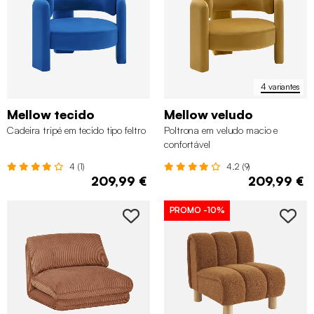
4 variantes
Mellow tecido
Mellow veludo
Cadeira tripé em tecido tipo feltro
Poltrona em veludo macio e
confortável
4 (1)
4.2 (9)
209,99 €
209,99 €
PROMO
-10%