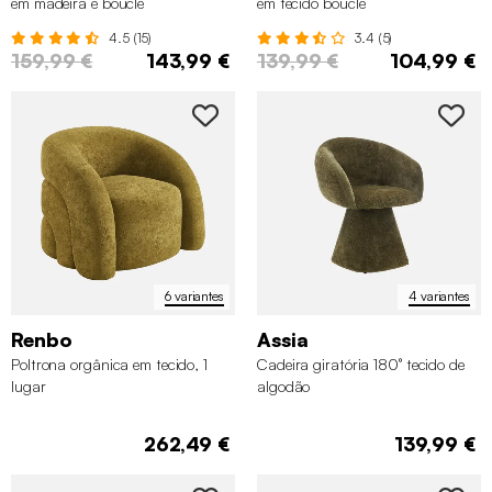
em madeira e boucle
em tecido boucle
4.5 (15)
3.4 (5)
159,99 €
143,99 €
139,99 €
104,99 €
6 variantes
4 variantes
Renbo
Assia
Poltrona orgânica em tecido, 1
Cadeira giratória 180° tecido de
lugar
algodão
262,49 €
139,99 €