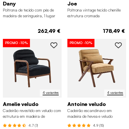
Dany
Joe
Poltrona de tecido com pés de
Poltrona vintage tecido chenille
madeira de seringueira, 1 lugar
estrutura cromada
262,49 €
178,49 €
PROMO
-10%
PROMO
-10%
4 variantes
4 variantes
Amelie veludo
Antoine veludo
Cadeirão revestido em veludo com
Cadeirão escandinavo em
estrutura em madeira de
madeira de hevea e veludo
seringueira
4.7 (7)
4.9 (15)