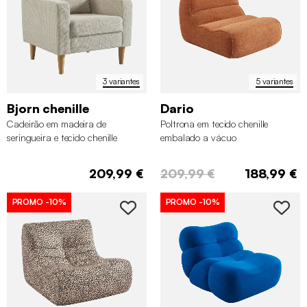
3 variantes
5 variantes
Bjorn chenille
Dario
Cadeirão em madeira de
Poltrona em tecido chenille
seringueira e tecido chenille
embalado a vácuo
209,99 €
209,99 €
188,99 €
PROMO
-10%
PROMO
-10%