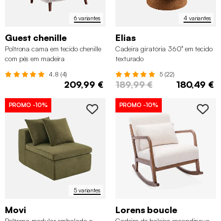
6 variantes
4 variantes
Guest chenille
Elias
Poltrona cama em tecido chenille
Cadeira giratória 360° em tecido
com pés em madeira
texturado
4.8 (4)
5 (22)
209,99 €
189,99 €
180,49 €
PROMO
-10%
PROMO
-10%
5 variantes
Movi
Lorens boucle
Poltrona modular embalada a
Cadeira de baloiço escandinava,