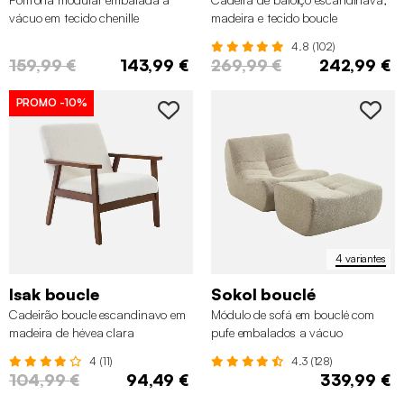
vácuo em tecido chenille
madeira e tecido boucle
4.8 (102)
159,99 €
143,99 €
269,99 €
242,99 €
PROMO
-10%
4 variantes
Isak boucle
Sokol bouclé
Cadeirão boucle escandinavo em
Módulo de sofá em bouclé com
madeira de hévea clara
pufe embalados a vácuo
manchada de nogueira
4 (11)
4.3 (128)
104,99 €
94,49 €
339,99 €