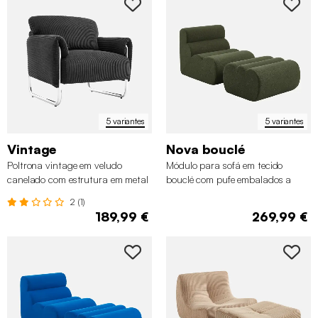
5 variantes
5 variantes
Vintage
Nova bouclé
Poltrona vintage em veludo
Módulo para sofá em tecido
canelado com estrutura em metal
bouclé com pufe embalados a
cromado
vácuo
2 (1)
189,99 €
269,99 €