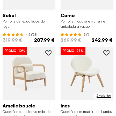
Sokol
Como
Poltrona de tecido leopardo, 1
Poltrona modular em chenille
lugar
embalada a vácuo
4.3 (128)
5 (1)
319,99 €
287,99 €
269,99 €
242,99 €
PROMO
-10%
PROMO
-25%
2 variantes
Amelie boucle
Ines
Cadeirão escandinavo redondo
Cadeirão com madeira de bambu