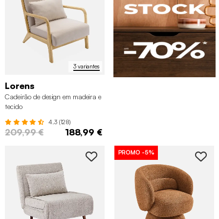
3 variantes
Lorens
Cadeirão de design em madeira e
tecido
4.3 (128)
209,99 €
188,99 €
PROMO
-5%