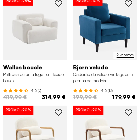
PROMO
-25%
PROMO
-10%
2 variantes
Wallas boucle
Bjorn veludo
Poltrona de uma lugar em tecido
Cadeirão de veludo vintage com
boucle
pernas de madeira
4.6 (7)
4.6 (12)
419,99 €
314,99 €
199,99 €
179,99 €
PROMO
-20%
PROMO
-20%