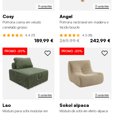
9 variantes
3 variantes
Cosy
Angel
Poltrona cama em veludo
Poltrona reclinável em madeira e
canelado grosso
tecido boucle
4.4 (17)
4.5 (18)
189,99 €
269,99 €
242,99 €
✖
PROMO
-20%
PROMO
-20%
6 variantes
3 variantes
Lao
Sokol alpaca
Módulo para sofá modular em
Módulo de sofá em efeito alpaca