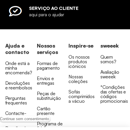
SERVIÇO AO CLIENTE
aqui para o ajudar
Ajuda e
Nossos
Inspire-se
sweeek
contacto
serviços
Os nossos
Quem
produtos
somos?
Onde está a
Formas de
icónicos
minha
pagamento
Avaliação
encomenda?
Nossas
sweeek
Envios e
coleções
Devoluções
entregas
*Condições
e reembolsos
Sofás
das ofertas e
Peças de
comprimidos
códigos
Perguntas
substituição
a vácuo
promocionais
frequentes
Cartão
Contacte-
presente
nos
Continue sem consentimento
Programa de
Recolha de
fidelizaçao