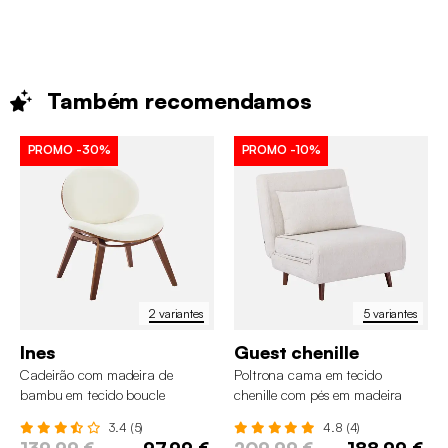
Também
recomendamos
PROMO
-30%
PROMO
-10%
2 variantes
5 variantes
Ines
Guest chenille
Cadeirão com madeira de
Poltrona cama em tecido
bambu em tecido boucle
chenille com pés em madeira
3.4 (5)
4.8 (4)