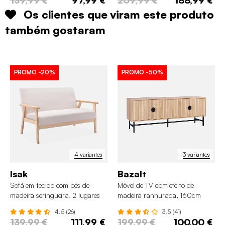
139,99 €
97,99 €
209,99 €
188,99 €
Os clientes que viram este produto
também gostaram
PROMO
-20%
PROMO
-50%
4 variantes
3 variantes
Isak
Bazalt
Sofá em tecido com pés de
Móvel de TV com efeito de
madeira seringueira, 2 lugares
madeira ranhurada, 160cm
4.5 (26)
3.5 (41)
139,99 €
111,99 €
199,99 €
100,00 €