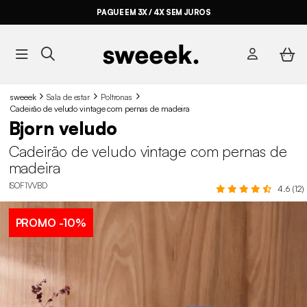
PAGUE EM 3X / 4X SEM JUROS
sweeek
Sala de estar
Poltronas
Cadeirão de veludo vintage com pernas de madeira
Bjorn veludo
Cadeirão de veludo vintage com pernas de
madeira
ISOF1VVBD
4.6 (12)
PROMO
-10%