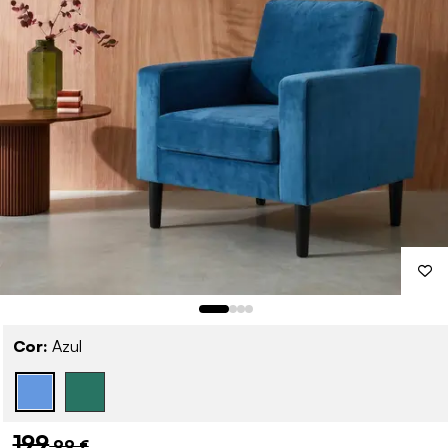
Cor:
Azul
199
,99 €