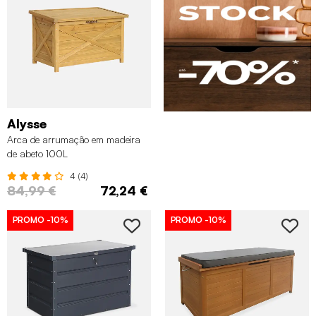
Alysse
Arca de arrumação em madeira
de abeto 100L
4 (4)
84,99 €
72,24 €
PROMO
-10%
PROMO
-10%