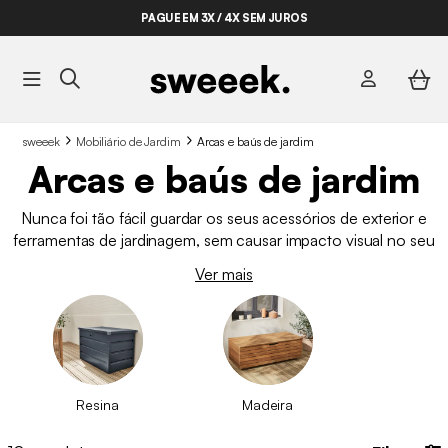
PAGUE EM 3X / 4X SEM JUROS
sweeek
Mobiliário de Jardim
Arcas e baús de jardim
Arcas e baús de jardim
Nunca foi tão fácil guardar os seus acessórios de exterior e
ferramentas de jardinagem, sem causar impacto visual no seu
espaço exterior. Além disso, são um elemento de decoração
Ver mais
elegante que fica bem em qualquer espaço. Se já tiver um
sofá
,
mesas
e
cadeiras de jardim
, mude o foco e aumente
o potencial de arrumação do seu terraço com as nossas
arcas e baús de jardim baratos
. Fundem-se com qualquer
estilo de decoração: contemporâneo, clássico, rústico, retro e
boho. Na sweeek, temos opções para todos os gostos:
baús
Resina
Madeira
de madeira
,
arcas de jardim de resina entrançada
, com
ou sem rodas,
baús de arrumação
com estofo, tendo assim