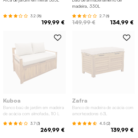
madeira, 330L
3.2 (16)
2.7 (6)
199,99 €
149,99 €
134,99 €
Kuboa
Zafra
Banco baú de jardim em madeira
Banco de madeira de acácia com
de acácia com almofada, 110 L
amortecedores 63L
3.7 (3)
4.5 (2)
269,99 €
139,99 €