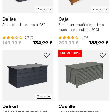
2 variantes
3 variantes
Dallas
Caja
Arca de jardim em metal 285L
Baú de arrumação de jardim em
madeira de eucalipto, 200L
2.7 (11)
4 (119)
149,99 €
134,99 €
209,99 €
188,99 €
PROMO
-10%
2 variantes
Detroit
Castille
Arca de jardim em metal 385L
Baú de armazenamento de