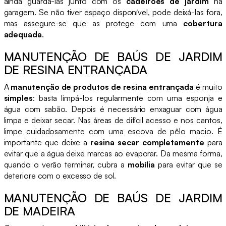
ainda guardá-las junto com os
cadeirões de jardim
na
garagem. Se não tiver espaço disponível, pode deixá-las fora,
mas assegure-se que as protege com uma
cobertura
adequada
.
MANUTENÇÃO DE BAÚS DE JARDIM
DE RESINA ENTRANÇADA
A
manutenção de produtos de resina entrançada
é muito
simples
: basta limpá-los regularmente com uma esponja e
água com sabão. Depois é necessário enxaguar com água
limpa e deixar secar. Nas áreas de difícil acesso e nos cantos,
limpe cuidadosamente com uma escova de pêlo macio. É
importante que deixe a
resina secar completamente
para
evitar que a água deixe marcas ao evaporar. Da mesma forma,
quando o verão terminar, cubra a
mobília
para evitar que se
deteriore com o excesso de sol.
MANUTENÇÃO DE BAÚS DE JARDIM
DE MADEIRA