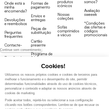
produtos
somos?
Onde está a
Formas de
icónicos
minha
pagamento
Avaliação
encomenda?
Nossas
sweeek
Envios e
coleções
Devoluções
entregas
*Condições
e reembolsos
Sofás
das ofertas e
Peças de
comprimidos
códigos
Perguntas
substituição
a vácuo
promocionais
frequentes
Cartão
Contacte-
presente
nos
Continue sem consentimento
Programa de
Recolha de
fidelizaçao
produtos
Cookies!
Utilizamos os nossos próprios cookies e cookies de terceiros para
melhorar o funcionamento e o desempenho do site, permitir
determinadas funcionalidades através do uso de cookies técnicos,
personalizar o conteúdo e adaptar os nossos anúncios através de
Termos e Condições Gerais de Venda e Aviso Legal
cookies de marketing.
Condições Gerais de Utilização do Programa de Fidelização
Pode aceitar todos, rejeitá-los ou selecionar a sua configuração
Gestão de dados pessoais e política de cookies
clicando nos botões correspondentes. Lembre-se de que recusar os
Termos e condições gerais de venda pro