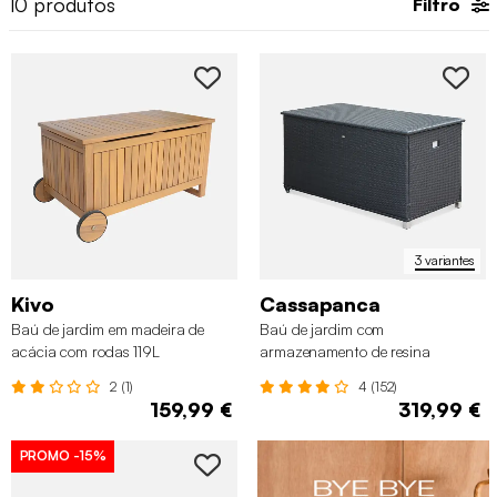
10
produtos
Filtro
a dupla função de armazenamento e banco. Dispomos de
modelos de várias cores e tamanhos para dar resposta às suas
necessidades. Descubra já a
arca de arrumação
ideal para si
e nunca mais se preocupe com a confusão no seu terraço!
3 variantes
Kivo
Cassapanca
Baú de jardim em madeira de
Baú de jardim com
acácia com rodas 119L
armazenamento de resina
trançada, 790L, 170x82cm
2 (1)
4 (152)
159,99 €
319,99 €
PROMO
-15%