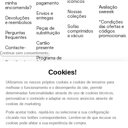
icónicos
minha
pagamento
Avaliação
encomenda?
Nossas
sweeek
Envios e
coleções
Devoluções
entregas
*Condições
e reembolsos
Sofás
das ofertas e
Peças de
comprimidos
códigos
Perguntas
substituição
a vácuo
promocionais
frequentes
Cartão
Contacte-
presente
nos
Continue sem consentimento
Programa de
Recolha de
fidelizaçao
produtos
Cookies!
Utilizamos os nossos próprios cookies e cookies de terceiros para
melhorar o funcionamento e o desempenho do site, permitir
determinadas funcionalidades através do uso de cookies técnicos,
personalizar o conteúdo e adaptar os nossos anúncios através de
Termos e Condições Gerais de Venda e Aviso Legal
cookies de marketing.
Condições Gerais de Utilização do Programa de Fidelização
Pode aceitar todos, rejeitá-los ou selecionar a sua configuração
Gestão de dados pessoais e política de cookies
clicando nos botões correspondentes. Lembre-se de que recusar os
Termos e condições gerais de venda pro
cookies pode afetar a sua experiência de compra.
Declaração de Acessibilidade