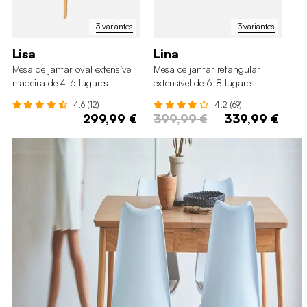
3 variantes
3 variantes
Lisa
Lina
A
Mesa de jantar oval extensível
Mesa de jantar retangular
Ba
madeira de 4-6 lugares
extensível de 6-8 lugares
aj
ba
4.6 (12)
4.2 (69)
299,99 €
399,99 €
339,99 €