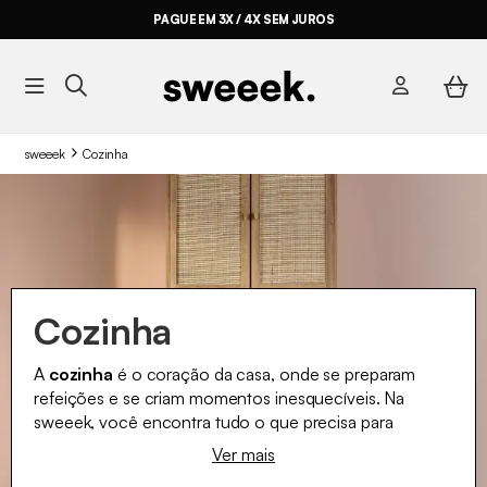
PAGUE EM 3X / 4X SEM JUROS
sweeek
Cozinha
Cozinha
A
cozinha
é o coração da casa, onde se preparam
refeições e se criam momentos inesquecíveis. Na
sweeek, você encontra tudo o que precisa para
mobiliar a sua
cozinha
com estilo e praticidade. Nossas
Ver mais
cozinhas modernas
e
móveis de cozinha
são