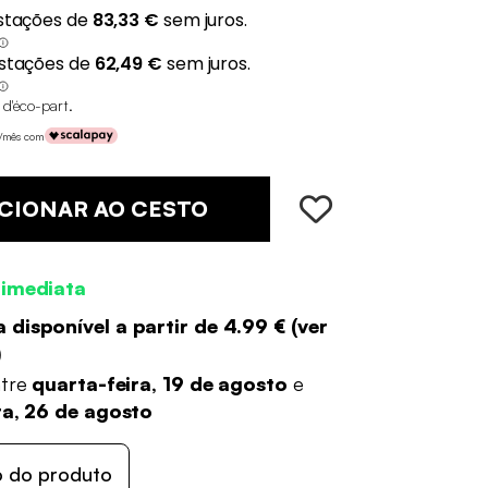
 d'éco-part
.
€/mês com
CIONAR AO CESTO
 imediata
 disponível a partir de
4.99 €
(
ver
)
ntre
quarta-feira, 19 de agosto
e
ra, 26 de agosto
o do produto