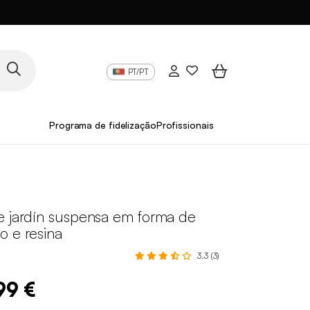
PT/PT
Programa de fidelização
Profissionais
a
e jardín suspensa em forma de
o e resina
3.3 (3)
99 €