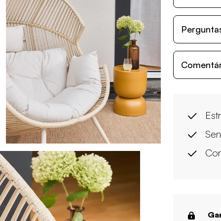
Perguntas
Comentári
Est
Sen
Con
Gar