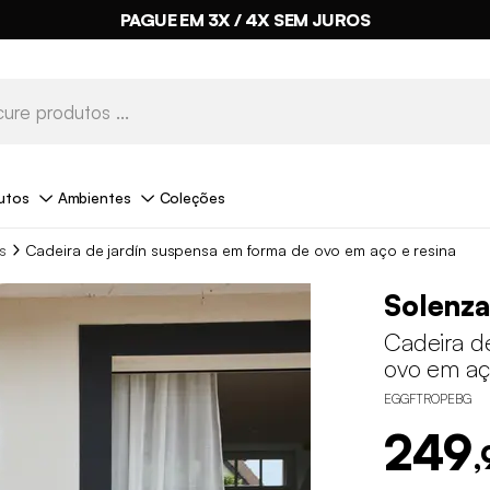
PAGUE EM 3X / 4X SEM JUROS
utos
Ambientes
Coleções
s
Cadeira de jardín suspensa em forma de ovo em aço e resina
Solenz
Cadeira d
ovo em aç
EGGFTROPEBG
249
,