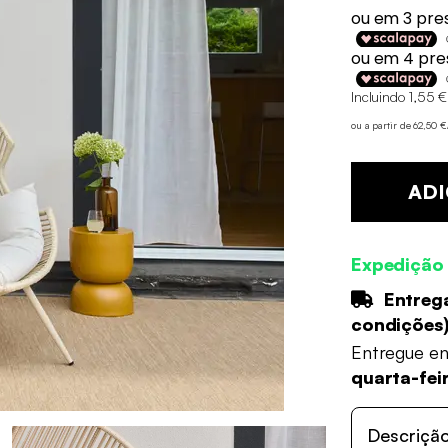
Incluindo 1,55 €
ou a partir de 62,50 
ADI
Expedição
Entrega
condições
Entregue e
quarta-fei
Descriçã