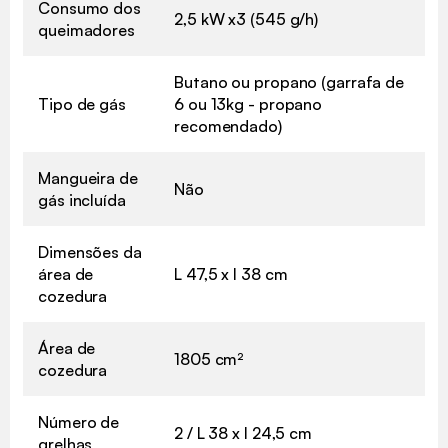
Consumo dos
2,5 kW x3 (545 g/h)
queimadores
Butano ou propano (garrafa de
Tipo de gás
6 ou 13kg - propano
recomendado)
Mangueira de
Não
gás incluída
Dimensões da
área de
L 47,5 x l 38 cm
cozedura
Área de
1805 cm²
cozedura
Número de
2 / L 38 x l 24,5 cm
grelhas