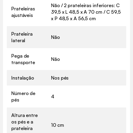
Não / 2 prateleiras inferiores: C
Prateleiras
39,5 x L 48,5 x A 70 cm / C 59,5
ajustáveis
x P 48,5 x A 56,5 cm
Prateleira
Não
lateral
Pega de
Não
transporte
Instalação
Nos pés
Número de
4
pés
Altura entre
os pés e a
10 cm
prateleira