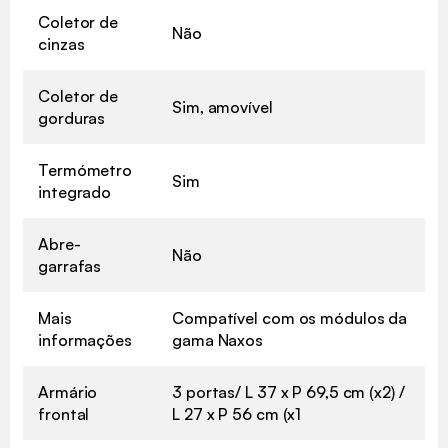
Coletor de
Não
cinzas
Coletor de
Sim, amovível
gorduras
Termómetro
Sim
integrado
Abre-
Não
garrafas
Mais
Compatível com os módulos da
informações
gama Naxos
Armário
3 portas/ L 37 x P 69,5 cm (x2) /
frontal
L 27 x P 56 cm (x1