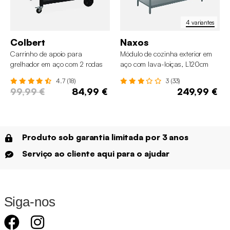
4 variantes
Colbert
Naxos
Carrinho de apoio para
Módulo de cozinha exterior em
grelhador em aço com 2 rodas
aço com lava-loiças, L120cm
4.7 (18)
3 (33)
99,99 €
84,99 €
249,99 €
Produto sob garantia limitada por 3 anos
Serviço ao cliente aqui para o ajudar
Siga-nos