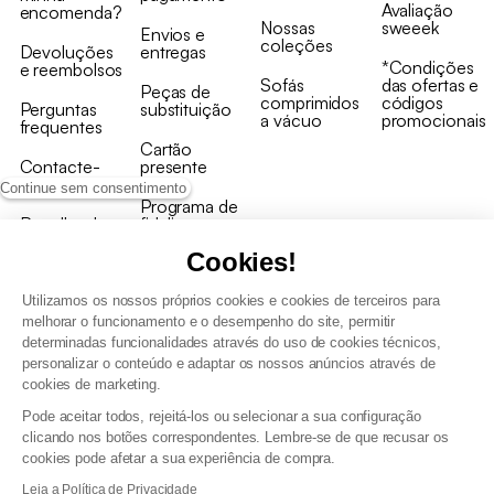
Avaliação
encomenda?
Nossas
sweeek
Envios e
coleções
Devoluções
entregas
*Condições
e reembolsos
Sofás
das ofertas e
Peças de
comprimidos
códigos
Perguntas
substituição
a vácuo
promocionais
frequentes
Cartão
Contacte-
presente
nos
Continue sem consentimento
Programa de
Recolha de
fidelizaçao
produtos
Cookies!
Utilizamos os nossos próprios cookies e cookies de terceiros para
melhorar o funcionamento e o desempenho do site, permitir
determinadas funcionalidades através do uso de cookies técnicos,
personalizar o conteúdo e adaptar os nossos anúncios através de
Termos e Condições Gerais de Venda e Aviso Legal
cookies de marketing.
Condições Gerais de Utilização do Programa de Fidelização
Pode aceitar todos, rejeitá-los ou selecionar a sua configuração
Gestão de dados pessoais e política de cookies
clicando nos botões correspondentes. Lembre-se de que recusar os
Termos e condições gerais de venda pro
cookies pode afetar a sua experiência de compra.
Declaração de Acessibilidade
Leia a Política de Privacidade