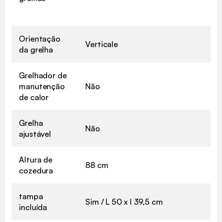
Orientação
Verticale
da grelha
Grelhador de
manutenção
Não
de calor
Grelha
Não
ajustável
Altura de
88 cm
cozedura
tampa
Sim / L 50 x l 39,5 cm
incluída