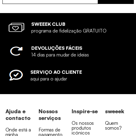
SWEEEK CLUB
programa de fidelização GRATUITO
DEVOLUÇÕES FÁCEIS
14 dias para mudar de ideias
SERVIÇO AO CLIENTE
aqui para o ajudar
Ajuda e
Nossos
Inspire-se
sweeek
contacto
serviços
Os nossos
Quem
produtos
somos?
Onde está a
Formas de
icónicos
minha
pagamento