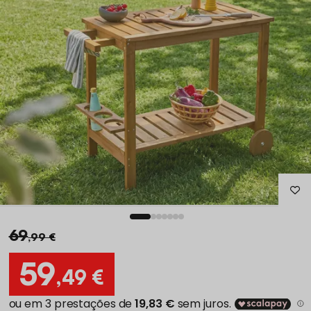
69
,99 €
59
,49 €