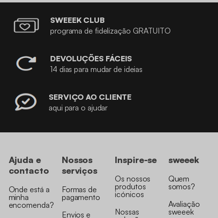
SWEEEK CLUB
programa de fidelização GRATUITO
DEVOLUÇÕES FÁCEIS
14 dias para mudar de ideias
SERVIÇO AO CLIENTE
aqui para o ajudar
Ajuda e
Nossos
Inspire-se
sweeek
contacto
serviços
Os nossos
Quem
produtos
somos?
Onde está a
Formas de
icónicos
minha
pagamento
Avaliação
encomenda?
Nossas
sweeek
Envios e