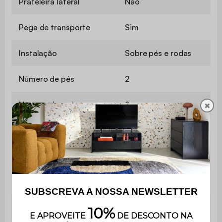
Prateleira lateral
Não
Pega de transporte
Sim
Instalação
Sobre pés e rodas
Número de pés
2
Número de rodas
2
✖
Altura entre os pés e a
17 cm
prateleira inferior
Contém madeira
Sim
Peso
6,8 kg