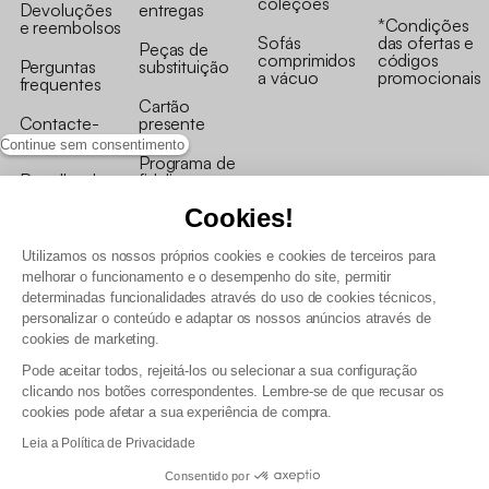
coleções
Devoluções
entregas
*Condições
e reembolsos
Sofás
das ofertas e
Peças de
comprimidos
códigos
Perguntas
substituição
a vácuo
promocionais
frequentes
Cartão
Contacte-
presente
nos
Continue sem consentimento
Programa de
Recolha de
fidelizaçao
produtos
Cookies!
Utilizamos os nossos próprios cookies e cookies de terceiros para
melhorar o funcionamento e o desempenho do site, permitir
determinadas funcionalidades através do uso de cookies técnicos,
personalizar o conteúdo e adaptar os nossos anúncios através de
Termos e Condições Gerais de Venda e Aviso Legal
cookies de marketing.
Condições Gerais de Utilização do Programa de Fidelização
Pode aceitar todos, rejeitá-los ou selecionar a sua configuração
Gestão de dados pessoais e política de cookies
clicando nos botões correspondentes. Lembre-se de que recusar os
Termos e condições gerais de venda pro
cookies pode afetar a sua experiência de compra.
Declaração de Acessibilidade
Leia a Política de Privacidade
Consentido por