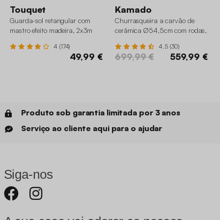
Touquet
Kamado
Guarda-sol retangular com
Churrasqueira a carvão de
mastro efeito madeira, 2x3m
cerâmica Ø54,5cm com rodas,
prateleiras e capa
4 (174)
4.5 (30)
49,99 €
699,99 €
559,99 €
Produto sob garantia limitada por 3 anos
Serviço ao cliente aqui para o ajudar
Siga-nos