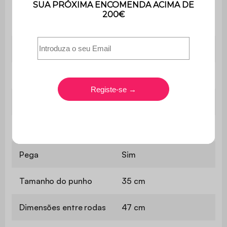
Peso máximo
60 kg (30 kg em baixo
suportado
e 30 kg em cima)
Número de volumes
1
Tempo de instalação
30min / 2 pessoas
Utilização
Ao ar livre
Número de rodas
2
Pega
Sim
Tamanho do punho
35 cm
Dimensões entre rodas
47 cm