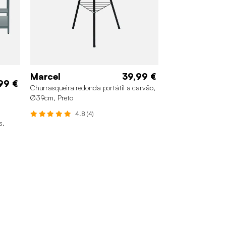
Marcel
39,99 €
99 €
Churrasqueira redonda portátil a carvão,
Ø39cm, Preto
4.8 (4)
s,