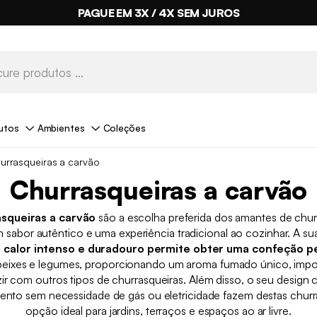
PAGUE EM 3X / 4X SEM JUROS
utos
Ambientes
Coleções
urrasqueiras a carvão
Churrasqueiras a carvão
squeiras a carvão
são a escolha preferida dos amantes de chu
sabor autêntico e uma experiência tradicional ao cozinhar. A s
m
calor intenso e duradouro permite obter uma confeção pe
peixes e legumes, proporcionando um aroma fumado único, impo
ir com outros tipos de churrasqueiras. Além disso, o seu design c
nto sem necessidade de gás ou eletricidade fazem destas churr
opção ideal para jardins, terraços e espaços ao ar livre.