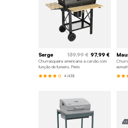
Serge
139,99 €
97,99 €
Mau
Churrasqueira americana a carvão com
Churra
função de fumeiro, Preto
esmalt
4 (433)