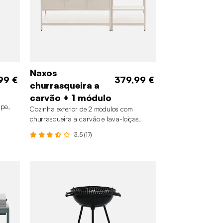
Naxos
99 €
379,99 €
churrasqueira a
carvão + 1 módulo
apa,
Cozinha exterior de 2 módulos com
churrasqueira a carvão e lava-loiças,
Bege
3.5 (17)