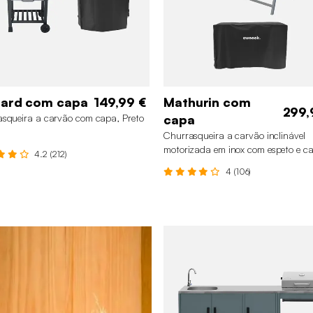
nard com capa
149,99 €
Mathurin com
299,
squeira a carvão com capa, Preto
capa
Churrasqueira a carvão inclinável
motorizada em inox com espeto e c
4.2 (212)
Cinza
4 (106)