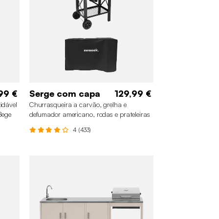
99 €
Serge com capa
129,99 €
idável
Churrasqueira a carvão, grelha e
Bege
defumador americano, rodas e prateleiras
dobráveis com capa, Preto
4 (433)