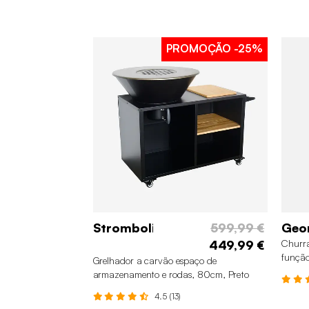
PROMOÇÃO
-25%
Stromboli
599,99 €
Geo
449,99 €
Churra
função
Grelhador a carvão espaço de
armazenamento e rodas, 80cm, Preto
4.5 (13)