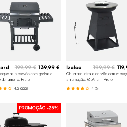
nard
199,99 €
139,99 €
Izalco
199,99 €
119,
squeira a carvão com grelha e
Churrasqueira a carvão com espaç
 de fumeiro, Preto
arrumação, Ø59 cm, Preto
4.2 (222)
4 (5)
PROMOÇÃO
-25%