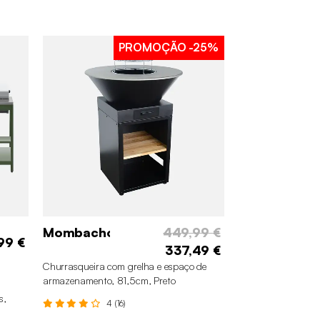
PROMOÇÃO
-25%
Mombacho
449,99 €
99 €
337,49 €
Churrasqueira com grelha e espaço de
armazenamento, 81,5cm, Preto
s,
4 (16)