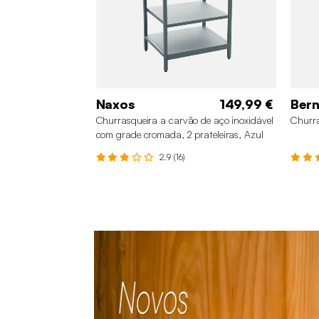
Naxos
149,99 €
Ber
Churrasqueira a carvão de aço inoxidável
Churra
com grade cromada, 2 prateleiras, Azul
cinza
2.9 (16)