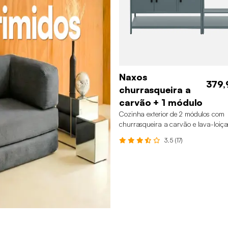
Naxos
379,
churrasqueira a
carvão + 1 módulo
Cozinha exterior de 2 módulos com
churrasqueira a carvão e lava-loiça
Azul cinza
3.5 (17)