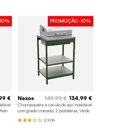
10%
PROMOÇÃO
-10%
99 €
Naxos
149,99 €
134,99 €
idável
Churrasqueira a carvão de aço inoxidável
Preto
com grade cromada, 2 prateleiras, Verde
2.9 (16)