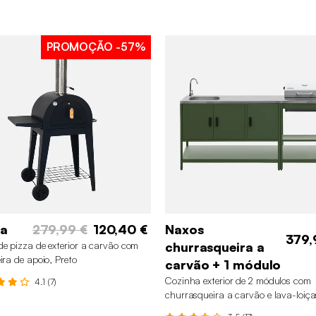
PROMOÇÃO
-57%
ia
279,99 €
120,40 €
Naxos
379,
de pizza de exterior a carvão com
churrasqueira a
eira de apoio, Preto
carvão + 1 módulo
Cozinha exterior de 2 módulos com
4.1 (7)
churrasqueira a carvão e lava-loiça
Verde