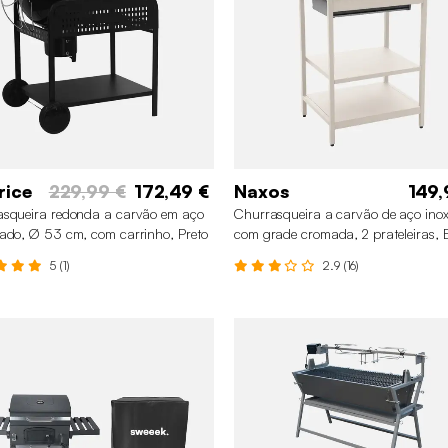
rice
229,99 €
172,49 €
Naxos
149,
squeira redonda a carvão em aço
Churrasqueira a carvão de aço inox
ado, Ø 53 cm, com carrinho, Preto
com grade cromada, 2 prateleiras, 
5 (1)
2.9 (16)