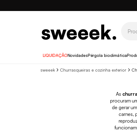
LIQUIDAÇÃO
Novidades
Pérgola bioclimática
Prod
sweeek
Churrasqueiras e cozinha exterior
Ch
As
churra
procuram um 
de gerar u
carnes, 
reproduz
funcioname