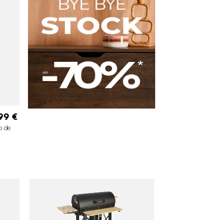
99 €
o de