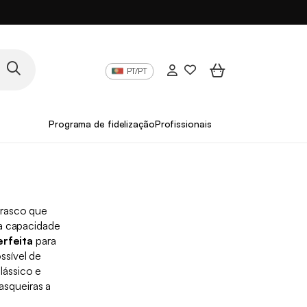
PT/PT
Programa de fidelização
Profissionais
rrasco que
ua capacidade
rfeita
para
ssível de
lássico e
asqueiras a