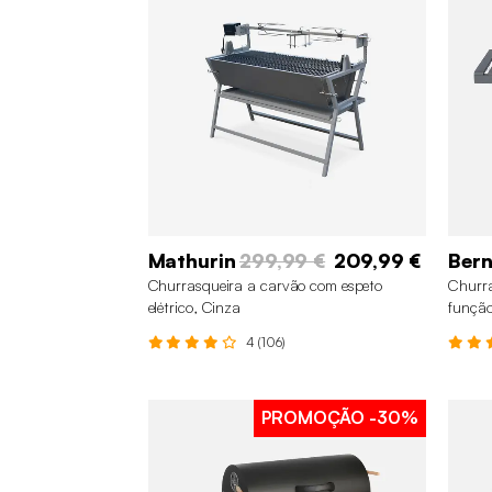
Mathurin
299,99 €
209,99 €
Ber
Churrasqueira a carvão com espeto
Churra
elétrico, Cinza
função
4 (106)
PROMOÇÃO
-30%