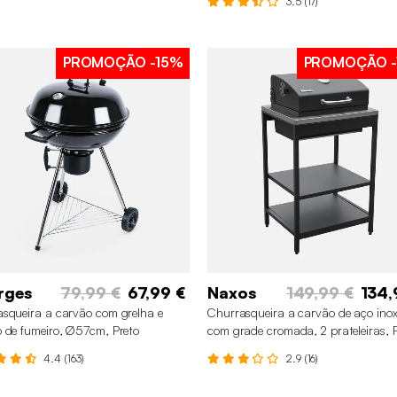
3.5 (17)
PROMOÇÃO
-15%
PROMOÇÃO
-
rges
79,99 €
67,99 €
Naxos
149,99 €
134,
squeira a carvão com grelha e
Churrasqueira a carvão de aço inox
 de fumeiro, Ø57cm, Preto
com grade cromada, 2 prateleiras, 
4.4 (163)
2.9 (16)