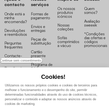
contacto
serviços
Os nossos
Quem
produtos
somos?
Onde está a
Formas de
icónicos
minha
pagamento
Avaliação
encomenda?
Nossas
sweeek
Envios e
coleções
Devoluções
entregas
*Condições
e reembolsos
Sofás
das ofertas e
Peças de
comprimidos
códigos
Perguntas
substituição
a vácuo
promocionais
frequentes
Cartão
Contacte-
presente
nos
Continue sem consentimento
Programa de
Recolha de
fidelizaçao
produtos
Cookies!
Utilizamos os nossos próprios cookies e cookies de terceiros para
melhorar o funcionamento e o desempenho do site, permitir
determinadas funcionalidades através do uso de cookies técnicos,
personalizar o conteúdo e adaptar os nossos anúncios através de
Termos e Condições Gerais de Venda e Aviso Legal
cookies de marketing.
Condições Gerais de Utilização do Programa de Fidelização