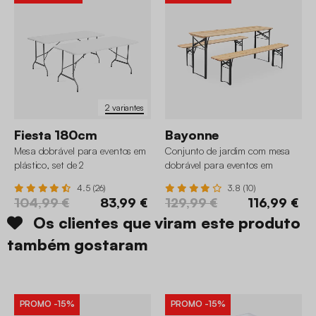
2 variantes
Fiesta 180cm
Bayonne
Mesa dobrável para eventos em
Conjunto de jardim com mesa
plástico, set de 2
dobrável para eventos em
madeira de abeto com 2 bancos
4.5 (26)
3.8 (10)
104,99 €
83,99 €
129,99 €
116,99 €
Os clientes que viram este produto
também gostaram
PROMO
-15%
PROMO
-15%