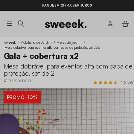
PAGUE EM 3X / 4X SEM JUROS
BYE BYE STOCK ATÉ -70%*
sweeek
Mobiliário de Jardim
Mesas de jardim
Mesa dobrável para eventos alta com capa de proteção, set de 2
Gala + cobertura x2
Mesa dobrável para eventos alta com capa de
proteção, set de 2
RECPL80X2BKCOV
4.6 (38)
PROMO
-10%