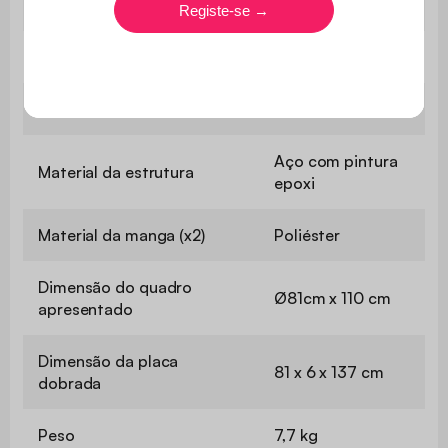
Utilização
Ao ar livre
Garantia
3 anos
Cor da estrutura
Cinzento
Aço com pintura
Material da estrutura
epoxi
Material da manga (x2)
Poliéster
Dimensão do quadro
Ø81cm x 110 cm
apresentado
Dimensão da placa
81 x 6 x 137 cm
dobrada
Peso
7,7 kg