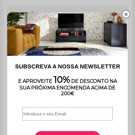
Número de
✖
4
lugares
Material
Plástico injetado
Cor
Preto
Contém
Não
madeira
Peso
7,7 kg
É muito fácil de montar e inclui
Montagem
instruções.