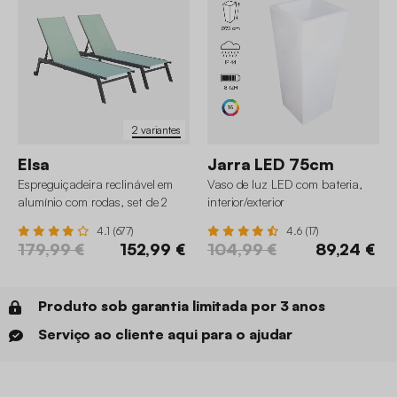
2 variantes
Elsa
Jarra LED 75cm
Espreguiçadeira reclinável em
Vaso de luz LED com bateria,
alumínio com rodas, set de 2
interior/exterior
4.1 (677)
4.6 (17)
179,99 €
152,99 €
104,99 €
89,24 €
Produto sob garantia limitada por 3 anos
Serviço ao cliente aqui para o ajudar