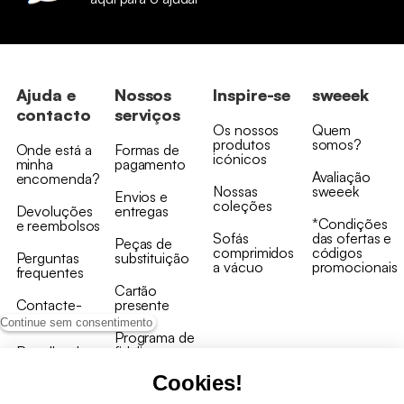
Ajuda e
Nossos
Inspire-se
sweeek
contacto
serviços
Os nossos
Quem
produtos
somos?
Onde está a
Formas de
icónicos
minha
pagamento
Avaliação
encomenda?
Nossas
sweeek
Envios e
coleções
Devoluções
entregas
*Condições
e reembolsos
Sofás
das ofertas e
Peças de
comprimidos
códigos
Perguntas
substituição
a vácuo
promocionais
frequentes
Cartão
Contacte-
presente
nos
Continue sem consentimento
Programa de
Recolha de
fidelizaçao
produtos
Cookies!