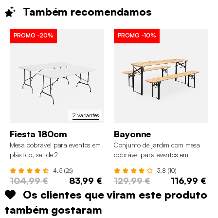
Também
recomendamos
PROMO
-20%
PROMO
-10%
2 variantes
Fiesta 180cm
Bayonne
Mesa dobrável para eventos em
Conjunto de jardim com mesa
plástico, set de 2
dobrável para eventos em
madeira de abeto com 2 bancos
4.5 (26)
3.8 (10)
104,99 €
83,99 €
129,99 €
116,99 €
Os clientes que viram este produto
também gostaram