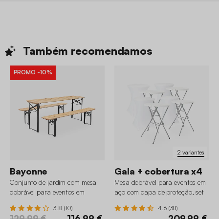
Também
recomendamos
PROMO
-10%
2 variantes
Bayonne
Gala + cobertura x4
Conjunto de jardim com mesa
Mesa dobrável para eventos em
dobrável para eventos em
aço com capa de proteção, set
madeira de abeto com 2 bancos
de 4
3.8 (10)
4.6 (38)
129,99 €
116,99 €
209,99 €