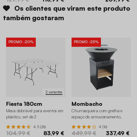
Os clientes que viram este produto
também gostaram
PROMO
-20%
PROMO
-25%
2 variantes
Fiesta 180cm
Mombacho
Mesa dobrável para eventos em
Churrasqueira com grelha e
plástico, set de 2
espaço de armazenamento,
81,5cm
4.5 (26)
4 (16)
104,99 €
83,99 €
449,99 €
337,49 €