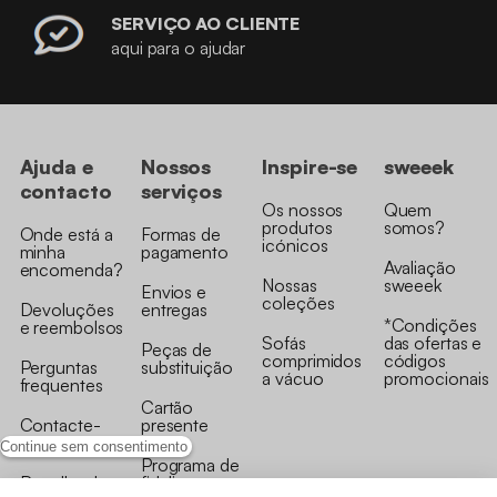
SERVIÇO AO CLIENTE
aqui para o ajudar
Ajuda e
Nossos
Inspire-se
sweeek
contacto
serviços
Os nossos
Quem
produtos
somos?
Onde está a
Formas de
icónicos
minha
pagamento
Avaliação
encomenda?
Nossas
sweeek
Envios e
coleções
Devoluções
entregas
*Condições
e reembolsos
Sofás
das ofertas e
Peças de
comprimidos
códigos
Perguntas
substituição
a vácuo
promocionais
frequentes
Cartão
Contacte-
presente
nos
Continue sem consentimento
Programa de
Recolha de
fidelizaçao