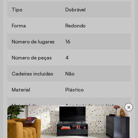
Tipo
Dobrável
Forma
Redondo
Número de lugares
16
Número de peças
4
Cadeiras incluídas
Não
Material
Plástico
Material da
Aço tratado com tinta
✖
estrutura
epóxi
Cor
Cinza escuro