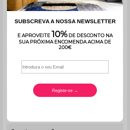
Comprimento
Ø 81 cm
da mesa
Contém
Não
madeira
Peso
7,7 kg
O produto é entregue
Montagem
montado, na sua embalagem
original.
Utilização
Interior / Exterior
Uso
Apenas para uso doméstico