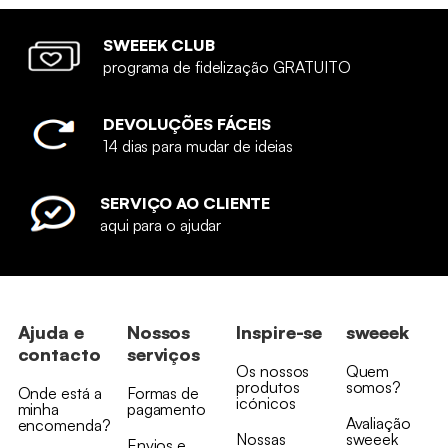
SWEEEK CLUB
programa de fidelização GRATUITO
DEVOLUÇÕES FÁCEIS
14 dias para mudar de ideias
SERVIÇO AO CLIENTE
aqui para o ajudar
Ajuda e
Nossos
Inspire-se
sweeek
contacto
serviços
Os nossos
Quem
produtos
somos?
Onde está a
Formas de
icónicos
minha
pagamento
Avaliação
encomenda?
Nossas
sweeek
Envios e