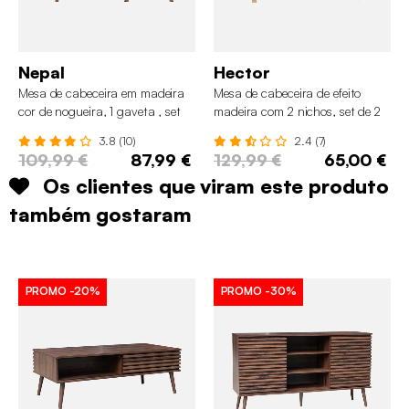
Nepal
Hector
Mesa de cabeceira em madeira
Mesa de cabeceira de efeito
cor de nogueira, 1 gaveta , set
madeira com 2 nichos, set de 2
de 2
3.8 (10)
2.4 (7)
109,99 €
87,99 €
129,99 €
65,00 €
Os clientes que viram este produto
também gostaram
PROMO
-20%
PROMO
-30%