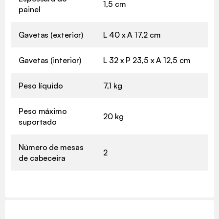
1,5 cm
painel
Gavetas (exterior)
L 40 x A 17,2 cm
Gavetas (interior)
L 32 x P 23,5 x A 12,5 cm
Peso líquido
7,1 kg
Peso máximo
20 kg
suportado
Número de mesas
2
de cabeceira