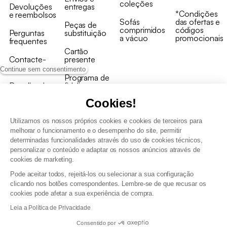
coleções
Devoluções
entregas
*Condições
e reembolsos
Sofás
das ofertas e
Peças de
comprimidos
códigos
Perguntas
substituição
a vácuo
promocionais
frequentes
Cartão
Contacte-
presente
nos
Continue sem consentimento
Programa de
Recolha de
fidelizaçao
produtos
Cookies!
Utilizamos os nossos próprios cookies e cookies de terceiros para
melhorar o funcionamento e o desempenho do site, permitir
determinadas funcionalidades através do uso de cookies técnicos,
personalizar o conteúdo e adaptar os nossos anúncios através de
Termos e Condições Gerais de Venda e Aviso Legal
cookies de marketing.
Condições Gerais de Utilização do Programa de Fidelização
Pode aceitar todos, rejeitá-los ou selecionar a sua configuração
Gestão de dados pessoais e política de cookies
clicando nos botões correspondentes. Lembre-se de que recusar os
Termos e condições gerais de venda pro
cookies pode afetar a sua experiência de compra.
Declaração de Acessibilidade
Leia a Política de Privacidade
Consentido por