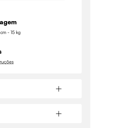
lagem
 cm - 15 kg
s
truções