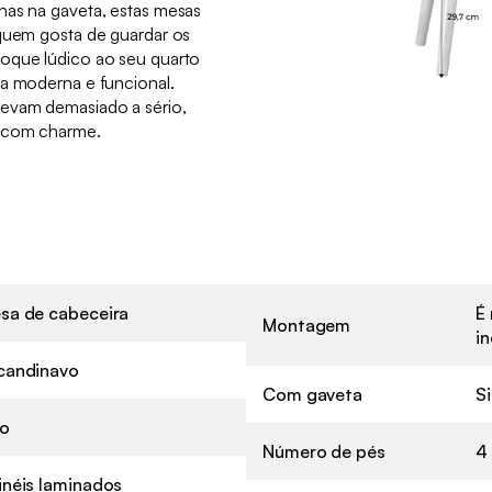
nas na gaveta, estas mesas
 quem gosta de guardar os
toque lúdico ao seu quarto
ca moderna e funcional.
levam demasiado a sério,
s com charme.
sa de cabeceira
É 
Montagem
in
candinavo
Com gaveta
S
o
Número de pés
4
inéis laminados