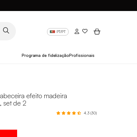
PT/PT
Programa de fidelização
Profissionais
abeceira efeito madeira
 set de 2
4.3 (30)