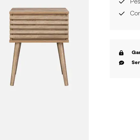
Pés
Con
Gar
Ser