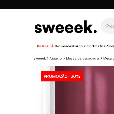
LIQUIDAÇÃO
Novidades
Pérgola bioclimática
Prod
sweeek
Quarto
Mesas de cabeceira
Mesa d
PROMOÇÃO
-30%