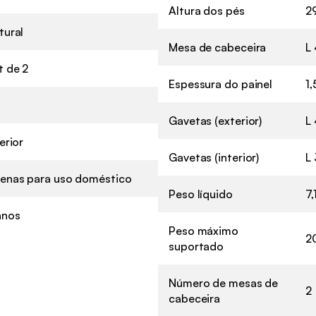
Altura dos pés
2
tural
Mesa de cabeceira
L
t de 2
Espessura do painel
1
Gavetas (exterior)
L 
erior
Gavetas (interior)
L 
enas para uso doméstico
Peso líquido
7,
anos
Peso máximo
2
suportado
Número de mesas de
2
cabeceira