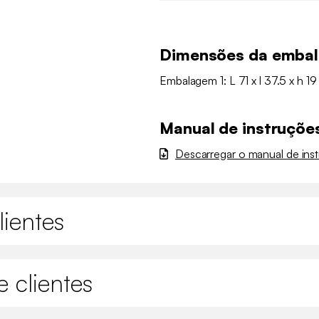
Dimensões da emba
Embalagem 1: L 71 x l 37.5 x h 19
Manual de instruçõe
Descarregar o manual de ins
lientes
 clientes