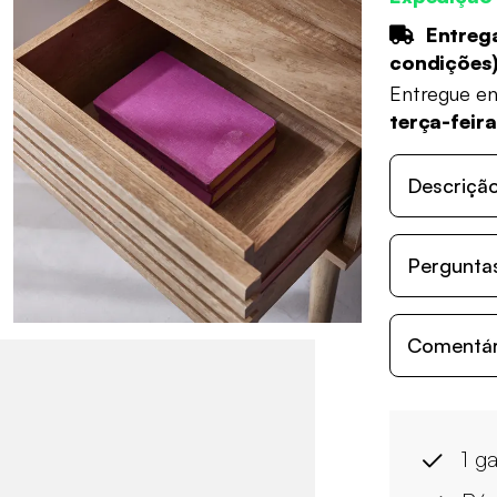
Entrega
condições
Entregue e
terça-feir
Descriçã
Perguntas
Comentári
1 g