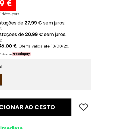
99 €
 d'éco-part
.
36,00 €.
Oferta válida até 18/08/26.
€/mês com
l
CIONAR AO CESTO
 imediata