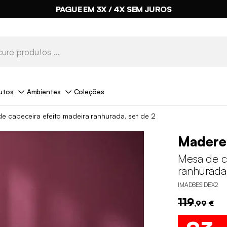
PAGUE EM 3X / 4X SEM JUROS
utos
Ambientes
Coleções
e cabeceira efeito madeira ranhurada, set de 2
Madere
Mesa de c
ranhurada,
IMADBESIDEX2
119
,99 €