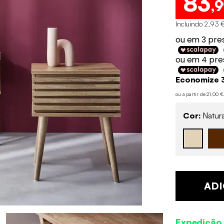
83
,
Incluindo 2,93 €
Economize 
ou a partir de 21,00 
Cor:
Natura
ADI
Expedição