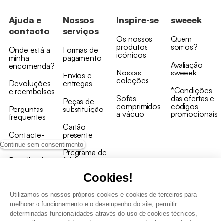
Ajuda e
Nossos
Inspire-se
sweeek
contacto
serviços
Os nossos
Quem
produtos
somos?
Onde está a
Formas de
icónicos
minha
pagamento
Avaliação
encomenda?
Nossas
sweeek
Envios e
coleções
Devoluções
entregas
*Condições
e reembolsos
Sofás
das ofertas e
Peças de
comprimidos
códigos
Perguntas
substituição
a vácuo
promocionais
frequentes
Cartão
Contacte-
presente
nos
Continue sem consentimento
Programa de
Recolha de
fidelizaçao
produtos
Cookies!
Utilizamos os nossos próprios cookies e cookies de terceiros para
melhorar o funcionamento e o desempenho do site, permitir
determinadas funcionalidades através do uso de cookies técnicos,