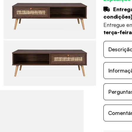
Entrega
condições
Entregue e
terça-feir
Descriçã
Informaç
Perguntas
Comentári