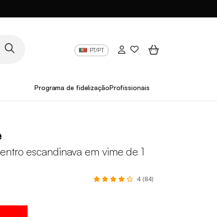
PT/PT
Programa de fidelização
Profissionais
e
entro escandinava em vime de 1
4 (84)