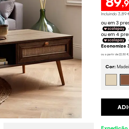
89
,
Incluindo 3,89 
Economize 
ou a partir de 22,50 
Cor:
Madei
ADI
Expedição