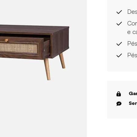
Des
Com
e c
Pés
Pés
Gar
Ser