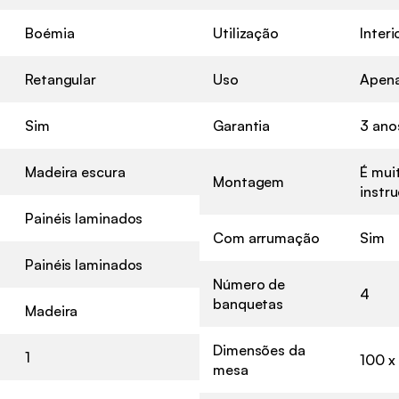
Boémia
Utilização
Interi
Retangular
Uso
Apena
Sim
Garantia
3 ano
Madeira escura
É muit
Montagem
instr
Painéis laminados
Com arrumação
Sim
Painéis laminados
Número de
4
banquetas
Madeira
Dimensões da
1
100 x
mesa