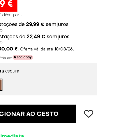
99 €
€ d'éco-part
.
30,00 €.
Oferta válida até 18/08/26.
€/mês com
ra escura
CIONAR AO CESTO
 imediata