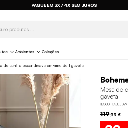
PAGUE EM 3X / 4X SEM JUROS
utos
Ambientes
Coleções
a de centro escandinava em vime de 1 gaveta
Bohem
Mesa de c
gaveta
IBOCOFTABLEDW
119
,99 €