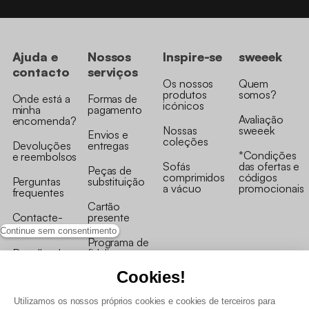
Ajuda e
Nossos
Inspire-se
sweeek
contacto
serviços
Os nossos
Quem
produtos
somos?
Onde está a
Formas de
icónicos
minha
pagamento
Avaliação
encomenda?
Nossas
sweeek
Envios e
coleções
Devoluções
entregas
*Condições
e reembolsos
Sofás
das ofertas e
Peças de
comprimidos
códigos
Perguntas
substituição
a vácuo
promocionais
frequentes
Cartão
Contacte-
presente
nos
Continue sem consentimento
Programa de
Recolha de
fidelizaçao
produtos
Cookies!
Utilizamos os nossos próprios cookies e cookies de terceiros para