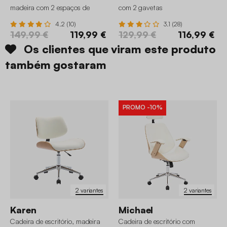
madeira com 2 espaços de
com 2 gavetas
arrumação, 120cm
4.2 (10)
3.1 (28)
149,99 €
119,99 €
129,99 €
116,99 €
Os clientes que viram este produto
também gostaram
PROMO
-10%
2 variantes
2 variantes
Karen
Michael
Cadeira de escritório, madeira
Cadeira de escritório com