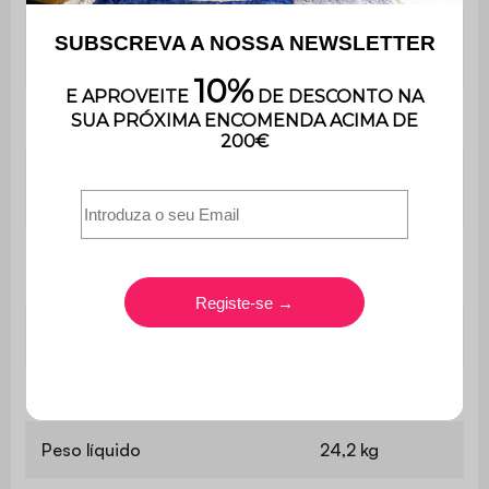
L 120 x P 55 x A
Escritório
76,5 cm
Espessura do painel
1,5 cm
L 29,5 x P 35,3
Armazenamento
x A 29,5 cm (x2)
L 54,5 x P 34,8
Cacifo
x A8,9cm (x1)
Altura sob a caixa
64,8 cm
Altura dos pés
44cm
Peso líquido
24,2 kg