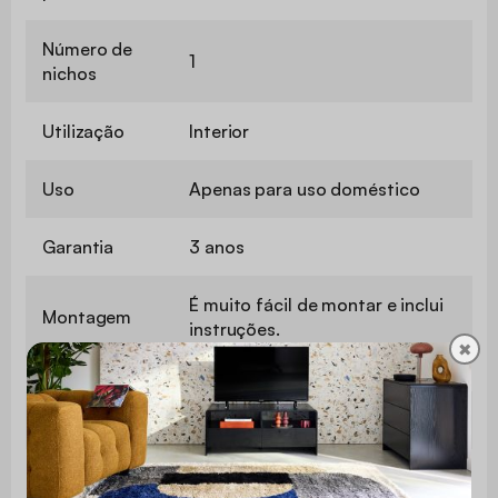
Número de
1
nichos
Utilização
Interior
Uso
Apenas para uso doméstico
Garantia
3 anos
É muito fácil de montar e inclui
Montagem
instruções.
✖
Comprimento do tampo
120 cm
Com arrumação
Sim