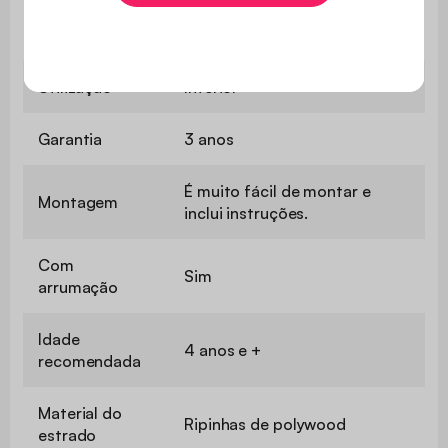
doméstico
Utilização
Interior
Garantia
3 anos
É muito fácil de montar e
Montagem
inclui instruções.
Com
Sim
arrumação
Idade
4 anos e +
recomendada
Material do
Ripinhas de polywood
estrado