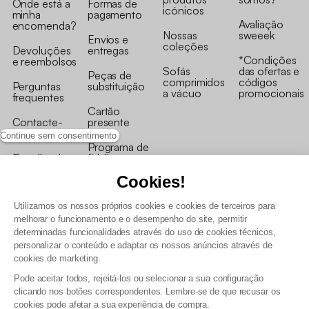
Onde está a
Formas de
icónicos
minha
pagamento
Avaliação
encomenda?
Nossas
sweeek
Envios e
coleções
Devoluções
entregas
*Condições
e reembolsos
Sofás
das ofertas e
Peças de
comprimidos
códigos
Perguntas
substituição
a vácuo
promocionais
frequentes
Cartão
Contacte-
presente
nos
Continue sem consentimento
Programa de
Recolha de
fidelizaçao
produtos
Cookies!
Utilizamos os nossos próprios cookies e cookies de terceiros para
melhorar o funcionamento e o desempenho do site, permitir
determinadas funcionalidades através do uso de cookies técnicos,
personalizar o conteúdo e adaptar os nossos anúncios através de
Termos e Condições Gerais de Venda e Aviso Legal
cookies de marketing.
Condições Gerais de Utilização do Programa de Fidelização
Pode aceitar todos, rejeitá-los ou selecionar a sua configuração
Gestão de dados pessoais e política de cookies
clicando nos botões correspondentes. Lembre-se de que recusar os
Termos e condições gerais de venda pro
cookies pode afetar a sua experiência de compra.