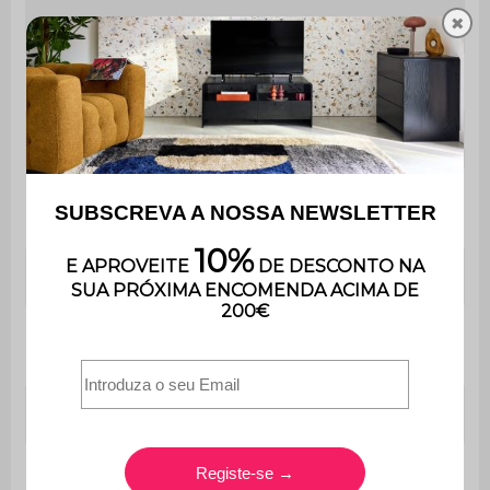
✖
Tamanho
90 x 190 cm
Número de lugares
1
Cama de peito
Não
Caixa de
Não
arrumação
Número de ripas
15
Número de
1
gavetas
Contém madeira
Sim
Apenas para uso
Uso