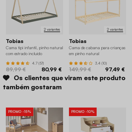
2 variantes
2 variantes
Tobias
Tobias
Cama tipi infantil, pinho natural
Cama de cabana para crianças
com estrado incluído
em pinho natural
4.7 (57)
3.4 (10)
89,99 €
80,99 €
149,99 €
97,49 €
Os clientes que viram este produto
também gostaram
PROMO
-15%
PROMO
-10%