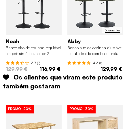
3 variantes
Noah
Abby
Banco alto de cozinha regulável
Banco alto de cozinha ajustável
em pele sintética, set de 2
metal e tecido com base preta,
set de 2
3.7 (7)
4.3 (6)
129,99 €
116,99 €
129,99 €
Os clientes que viram este produto
também gostaram
PROMO
-20%
PROMO
-30%