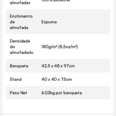
almofadas
Enchimento
de
Espuma
almofada
Densidade
do
180g/m² (8,5oz/m²)
almofadado
Banqueta
42,5 x 48 x 97cm
Stand
40 x 40 x 75cm
Peso Net
6.03kg por banqueta