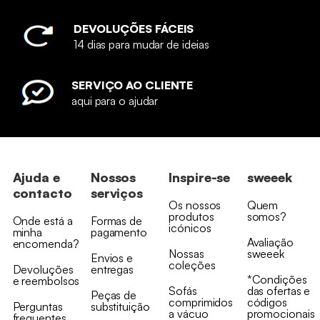
DEVOLUÇÕES FÁCEIS
14 dias para mudar de ideias
SERVIÇO AO CLIENTE
aqui para o ajudar
Ajuda e
Nossos
Inspire-se
sweeek
contacto
serviços
Os nossos
Quem
produtos
somos?
Onde está a
Formas de
icónicos
minha
pagamento
Avaliação
encomenda?
Nossas
sweeek
Envios e
coleções
Devoluções
entregas
*Condições
e reembolsos
Sofás
das ofertas e
Peças de
comprimidos
códigos
Perguntas
substituição
a vácuo
promocionais
frequentes