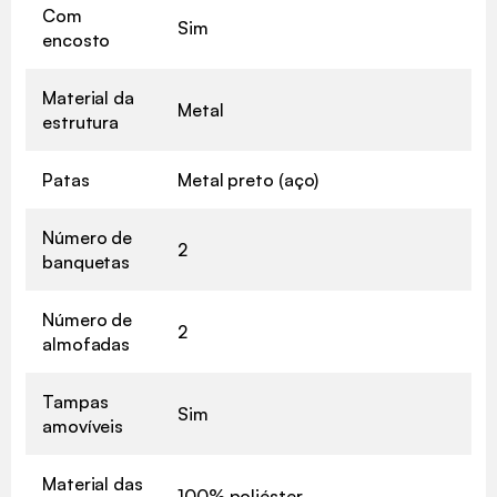
Com
Sim
encosto
Material da
Metal
estrutura
Patas
Metal preto (aço)
Número de
2
banquetas
Número de
2
almofadas
Tampas
Sim
amovíveis
Material das
100% poliéster