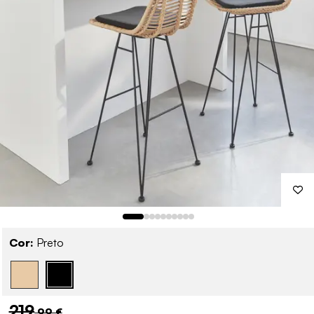
Cor:
Preto
219
,99 €