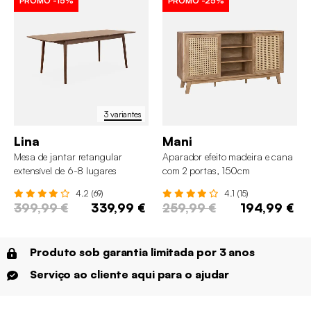
PROMO
-15%
PROMO
-25%
3 variantes
Lina
Mani
Mesa de jantar retangular
Aparador efeito madeira e cana
extensível de 6-8 lugares
com 2 portas, 150cm
4.2 (69)
4.1 (15)
399,99 €
339,99 €
259,99 €
194,99 €
Produto sob garantia limitada por 3 anos
Serviço ao cliente aqui para o ajudar