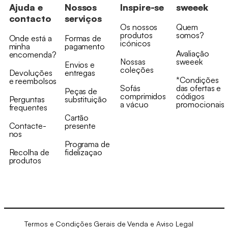
Ajuda e
Nossos
Inspire-se
sweeek
contacto
serviços
Os nossos
Quem
produtos
somos?
Onde está a
Formas de
icónicos
minha
pagamento
Avaliação
encomenda?
Nossas
sweeek
Envios e
coleções
Devoluções
entregas
*Condições
e reembolsos
Sofás
das ofertas e
Peças de
comprimidos
códigos
Perguntas
substituição
a vácuo
promocionais
frequentes
Cartão
Contacte-
presente
nos
Programa de
Recolha de
fidelizaçao
produtos
Termos e Condições Gerais de Venda e Aviso Legal