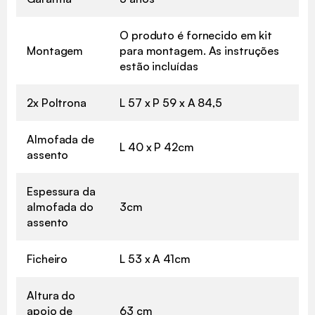
O produto é fornecido em kit
Montagem
para montagem. As instruções
estão incluídas
2x Poltrona
L 57 x P 59 x A 84,5
Almofada de
L 40 x P 42cm
assento
Espessura da
almofada do
3cm
assento
Ficheiro
L 53 x A 41cm
Altura do
apoio de
63 cm