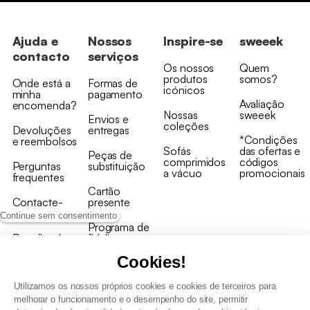
Ajuda e
Nossos
Inspire-se
sweeek
contacto
serviços
Os nossos
Quem
produtos
somos?
Onde está a
Formas de
icónicos
minha
pagamento
Avaliação
encomenda?
Nossas
sweeek
Envios e
coleções
Devoluções
entregas
*Condições
e reembolsos
Sofás
das ofertas e
Peças de
comprimidos
códigos
Perguntas
substituição
a vácuo
promocionais
frequentes
Cartão
Contacte-
presente
nos
Continue sem consentimento
Programa de
Recolha de
fidelizaçao
produtos
Cookies!
Utilizamos os nossos próprios cookies e cookies de terceiros para
melhorar o funcionamento e o desempenho do site, permitir