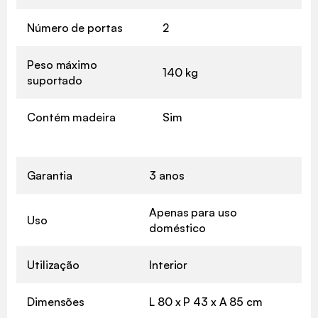
Número de portas
2
Peso máximo
140 kg
suportado
Contém madeira
Sim
Garantia
3 anos
Apenas para uso
Uso
doméstico
Utilização
Interior
Dimensões
L 80 x P 43 x A 85 cm