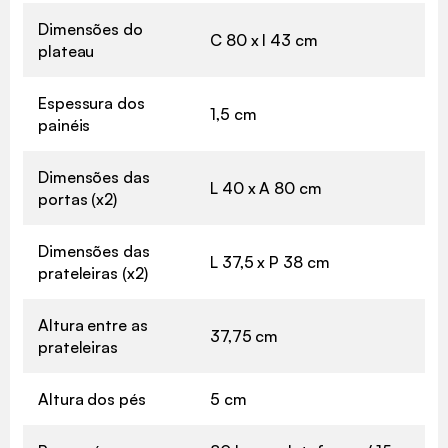
Dimensões do
C 80 x l 43 cm
plateau
Espessura dos
1,5 cm
painéis
Dimensões das
L 40 x A 80 cm
portas (x2)
Dimensões das
L 37,5 x P 38 cm
prateleiras (x2)
Altura entre as
37,75 cm
prateleiras
Altura dos pés
5 cm