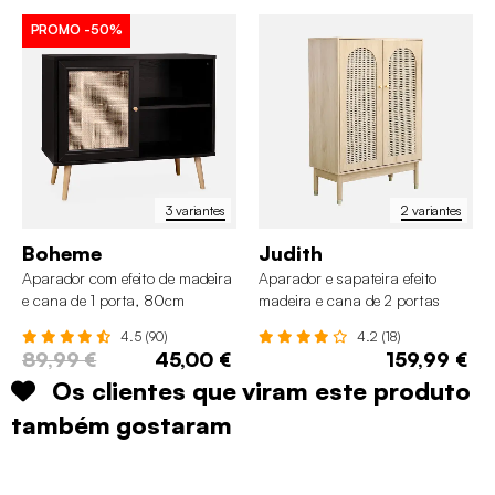
PROMO
-50%
3 variantes
2 variantes
Boheme
Judith
Aparador com efeito de madeira
Aparador e sapateira efeito
e cana de 1 porta, 80cm
madeira e cana de 2 portas
4.5 (90)
4.2 (18)
89,99 €
45,00 €
159,99 €
Os clientes que viram este produto
também gostaram