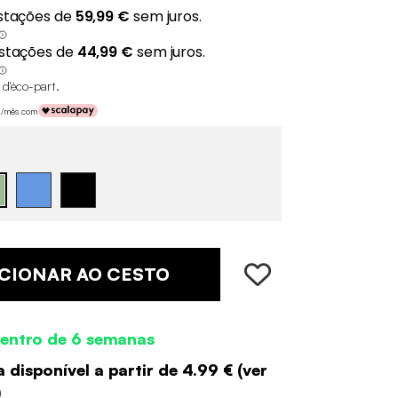
 d'éco-part
.
 €/mês com
CIONAR AO CESTO
entro de 6 semanas
 disponível a partir de
4.99 €
(
ver
)