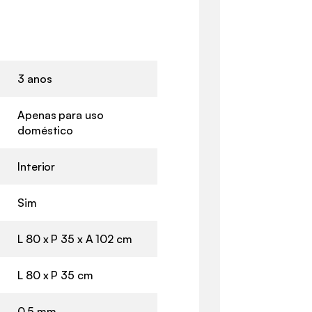
3 anos
Apenas para uso
doméstico
Interior
Sim
L 80 x P 35 x A 102 cm
L 80 x P 35 cm
0,5 mm