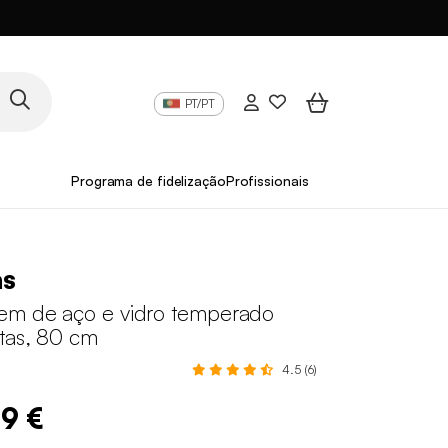
PT/PT
Programa de fidelização
Profissionais
as
em de aço e vidro temperado
tas, 80 cm
4.5 (6)
99 €