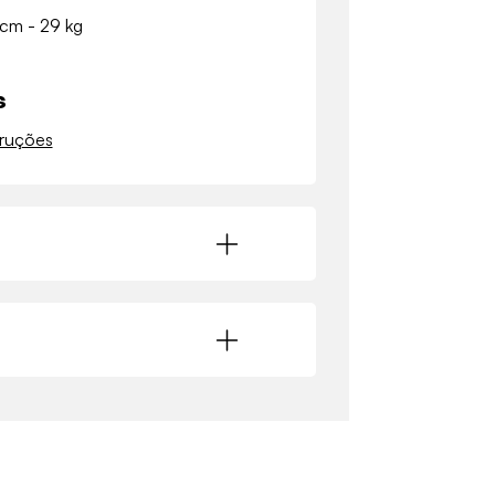
2 cm - 29 kg
s
truções