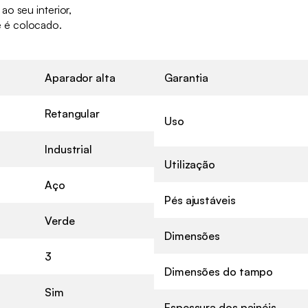
o seu interior,
 é colocado.
Aparador alta
Garantia
Retangular
Uso
Industrial
Utilização
Aço
Pés ajustáveis
Verde
Dimensões
3
Dimensões do tampo
Sim
Espessura dos painéis