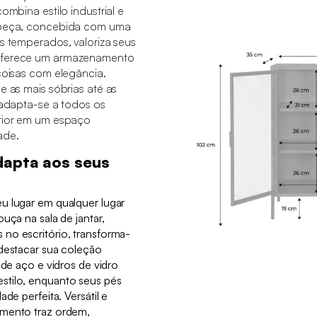
ombina estilo industrial e
a peça, concebida com uma
os temperados, valoriza seus
 oferece um armazenamento
 coisas com elegância.
e as mais sóbrias até as
s adapta-se a todos os
erior em um espaço
ade.
dapta aos seus
u lugar em qualquer lugar
uça na sala de jantar,
no escritório, transforma-
 destacar sua coleção
 de aço e vidros de vidro
stilo, enquanto seus pés
de perfeita. Versátil e
amento traz ordem,