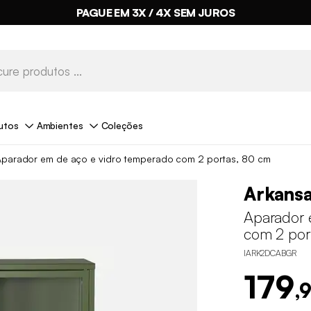
PAGUE EM 3X / 4X SEM JUROS
utos
Ambientes
Coleções
Aparador em de aço e vidro temperado com 2 portas, 80 cm
Arkans
Aparador 
com 2 por
IARK2DCABGR
179
,