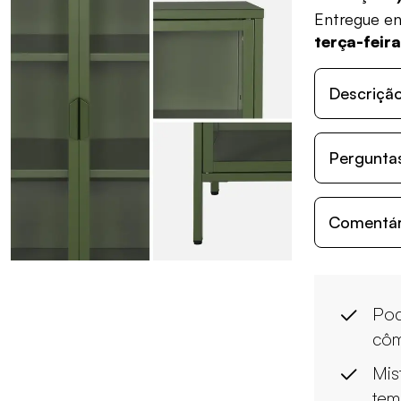
Entregue e
terça-feir
Descriçã
Perguntas
Comentári
Pod
côm
Mis
tem