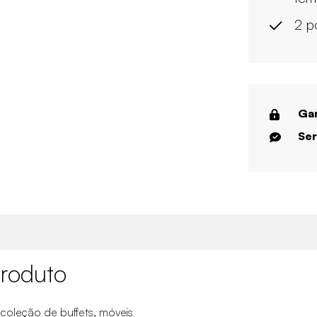
2 po
Gar
Ser
roduto
coleção de buffets, móveis