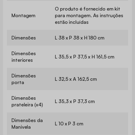
O produto é fornecido em kit
Montagem
para montagem. As instruções
estão incluídas
Dimensões
L 38 x P 38 x H 180 cm
Dimensões
L 35,5 x P 37,5 x H 161,5 cm
interiores
Dimensões
L 32,5 x A 162,5 cm
porta
Dimensões
L 35,3 x P 37,3 cm
prateleira (x4)
Dimensões da
L 10 x P 3 cm
Manivela