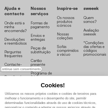
Ajuda e
Nossos
Inspire-se
sweeek
contacto
serviços
Os nossos
Quem
produtos
somos?
Onde está a
Formas de
icónicos
minha
pagamento
Avaliação
encomenda?
Nossas
sweeek
Envios e
coleções
Devoluções
entregas
*Condições
e reembolsos
Sofás
das ofertas e
Peças de
comprimidos
códigos
Perguntas
substituição
a vácuo
promocionais
frequentes
Cartão
Contacte-
presente
nos
Continue sem consentimento
Programa de
Recolha de
fidelizaçao
produtos
Cookies!
Utilizamos os nossos próprios cookies e cookies de terceiros para
melhorar o funcionamento e o desempenho do site, permitir
determinadas funcionalidades através do uso de cookies técnicos,
personalizar o conteúdo e adaptar os nossos anúncios através de