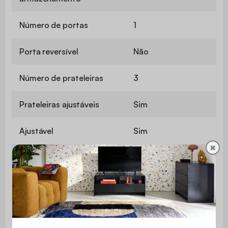
Número de portas
1
Porta reversível
Não
Número de prateleiras
3
Prateleiras ajustáveis
Sim
Ajustável
Sim
✖
Número de pés
4
Antiderrapante
Sim
Altura dos pés
10 cm