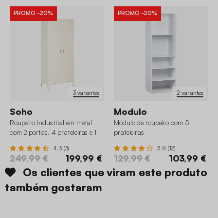
PROMO
-20%
PROMO
-20%
3 variantes
2 variantes
Soho
Modulo
Roupeiro industrial em metal
Módulo de roupeiro com 5
com 2 portas, 4 prateleiras e 1
prateleiras
cabideiro
4.3 (3)
3.8 (12)
249,99 €
199,99 €
129,99 €
103,99 €
Os clientes que viram este produto
também gostaram