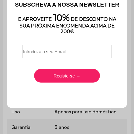
Espaço entre
28 cm
os pés
Peso máximo
25 kg
suportado
Peso
15 kg
Contém
Não
madeira
Utilização
Interior
Uso
Apenas para uso doméstico
Garantia
3 anos