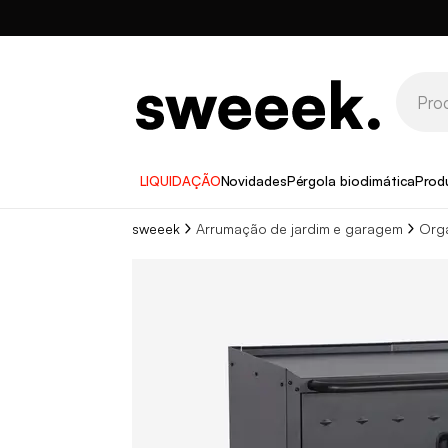
LIQUIDAÇÃO
Novidades
Pérgola bioclimática
Prod
sweeek
Arrumação de jardim e garagem
Org