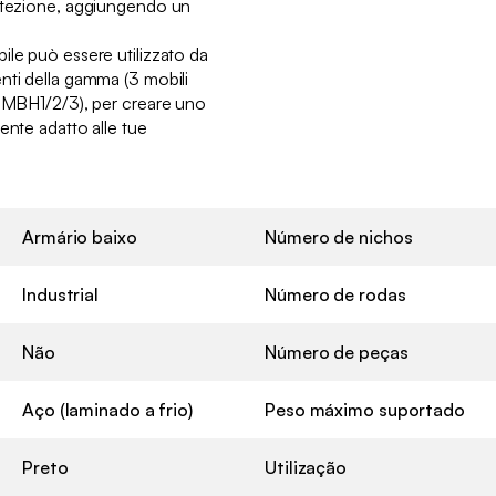
rotezione, aggiungendo un
ile può essere utilizzato da
nti della gamma (3 mobili
IGMBH1/2/3), per creare uno
ente adatto alle tue
Armário baixo
Número de nichos
Industrial
Número de rodas
Não
Número de peças
Aço (laminado a frio)
Peso máximo suportado
Preto
Utilização