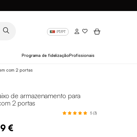
PT/PT
Programa de fidelização
Profissionais
em com 2 portas
aixo de armazenamento para
om 2 portas
5 (3)
99 €