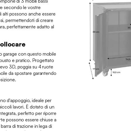
mpone di 3 mobili bassi
are secondo le vostre
bili alti possono anche essere
ssi, permettendoti di creare
ra, perfettamente adatto al
collocare
tuo garage con questo mobile
busto e pratico. Progettato
ilievo 3D, poggia su 4 ruote
facile da spostare garantendo
osizione.
no d'appoggio, ideale per
iccoli lavori. È dotato di un
tegrata, perfetto per riporre
porte possono essere chiuse a
barra di trazione in lega di