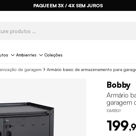
PAGUE EM 3X / 4X SEM JUROS
utos
Ambientes
Coleções
anização de garagem
Armário baixo de armazenamento para garag
Bobby
Armário b
garagem c
IGMB3GY
199
,