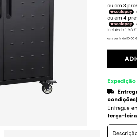
Incluindo 1,66 €
ou a partir de 50,00
ADI
Expedição
Entrega
condições
Entregue e
terça-feir
Descriçã