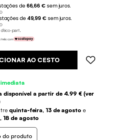
 d'éco-part
.
 €/mês com
CIONAR AO CESTO
 imediata
 disponível a partir de
4.99 €
(
ver
)
ntre
quinta-feira, 13 de agosto
e
a, 18 de agosto
o do produto