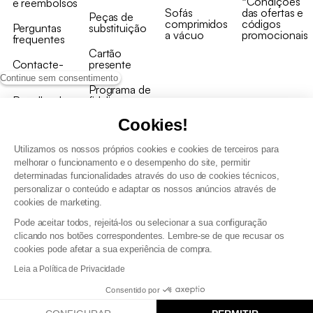
*Condições
e reembolsos
Sofás
das ofertas e
Peças de
comprimidos
códigos
Perguntas
substituição
a vácuo
promocionais
frequentes
Cartão
Contacte-
presente
nos
Continue sem consentimento
Programa de
Recolha de
fidelizaçao
produtos
Cookies!
Utilizamos os nossos próprios cookies e cookies de terceiros para
melhorar o funcionamento e o desempenho do site, permitir
determinadas funcionalidades através do uso de cookies técnicos,
personalizar o conteúdo e adaptar os nossos anúncios através de
Termos e Condições Gerais de Venda e Aviso Legal
cookies de marketing.
Condições Gerais de Utilização do Programa de Fidelização
Pode aceitar todos, rejeitá-los ou selecionar a sua configuração
Gestão de dados pessoais e política de cookies
clicando nos botões correspondentes. Lembre-se de que recusar os
Termos e condições gerais de venda pro
cookies pode afetar a sua experiência de compra.
Declaração de Acessibilidade
Leia a Política de Privacidade
Consentido por