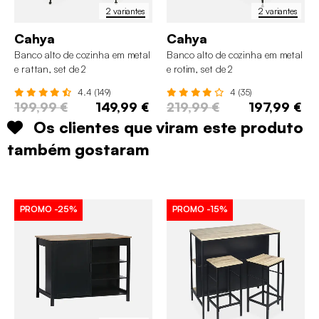
2 variantes
2 variantes
Cahya
Cahya
Banco alto de cozinha em metal
Banco alto de cozinha em metal
e rattan, set de 2
e rotim, set de 2
4.4 (149)
4 (35)
199,99 €
149,99 €
219,99 €
197,99 €
Os clientes que viram este produto
também gostaram
PROMO
-25%
PROMO
-15%