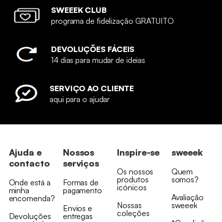
SWEEEK CLUB
programa de fidelização GRATUITO
DEVOLUÇÕES FÁCEIS
14 dias para mudar de ideias
SERVIÇO AO CLIENTE
aqui para o ajudar
Ajuda e
Nossos
Inspire-se
sweeek
contacto
serviços
Os nossos
Quem
produtos
somos?
Onde está a
Formas de
icónicos
minha
pagamento
Avaliação
encomenda?
Nossas
sweeek
Envios e
coleções
Devoluções
entregas