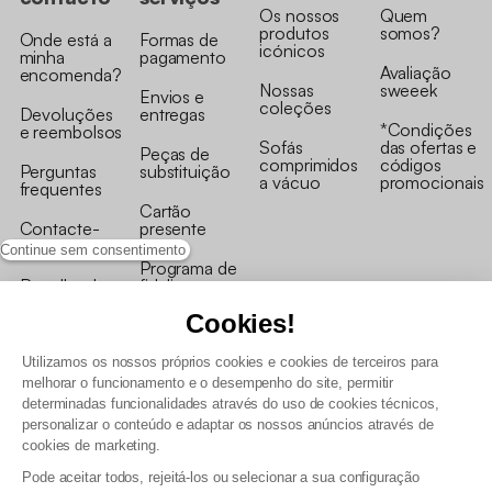
Os nossos
Quem
produtos
somos?
Onde está a
Formas de
icónicos
minha
pagamento
Avaliação
encomenda?
Nossas
sweeek
Envios e
coleções
Devoluções
entregas
*Condições
e reembolsos
Sofás
das ofertas e
Peças de
comprimidos
códigos
Perguntas
substituição
a vácuo
promocionais
frequentes
Cartão
Contacte-
presente
nos
Continue sem consentimento
Programa de
Recolha de
fidelizaçao
produtos
Cookies!
Utilizamos os nossos próprios cookies e cookies de terceiros para
melhorar o funcionamento e o desempenho do site, permitir
determinadas funcionalidades através do uso de cookies técnicos,
personalizar o conteúdo e adaptar os nossos anúncios através de
Termos e Condições Gerais de Venda e Aviso Legal
cookies de marketing.
Condições Gerais de Utilização do Programa de Fidelização
Pode aceitar todos, rejeitá-los ou selecionar a sua configuração
Gestão de dados pessoais e política de cookies