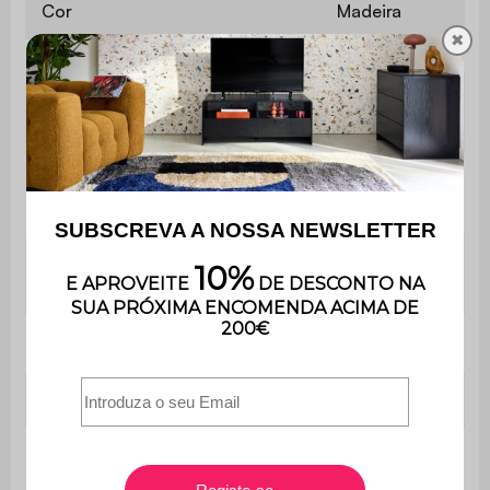
Cor
Madeira
✖
Apoios de
Não
braço
É muito fácil de montar e inclui
Montagem
instruções.
Contém
Sim
madeira
Utilização
Interior / Exterior
Uso
Apenas para uso doméstico
Garantia
3 anos