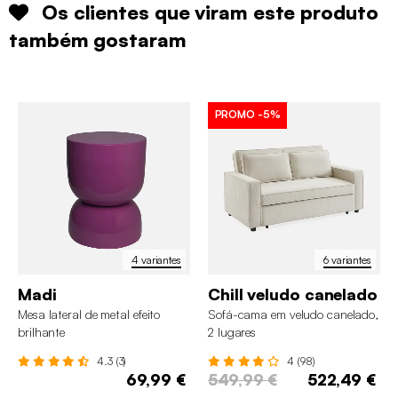
Os clientes que viram este produto
também gostaram
PROMO
-5%
4 variantes
6 variantes
Madi
Chill veludo canelado
Mesa lateral de metal efeito
Sofá-cama em veludo canelado,
brilhante
2 lugares
4.3 (3)
4 (98)
69,99 €
549,99 €
522,49 €