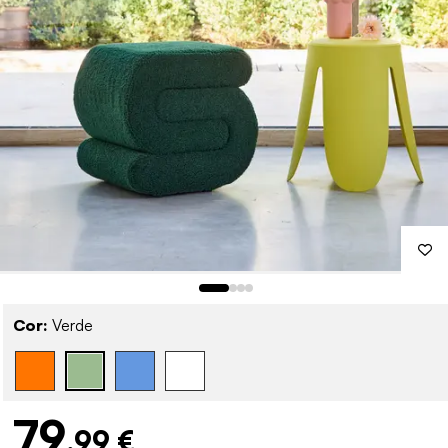
Cor:
Verde
79
,99 €