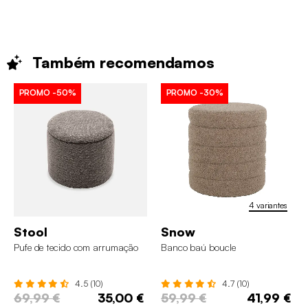
Também
recomendamos
PROMO
-50%
PROMO
-30%
4 variantes
Stool
Snow
Pufe de tecido com arrumação
Banco baú boucle
4.5 (10)
4.7 (10)
69,99 €
35,00 €
59,99 €
41,99 €