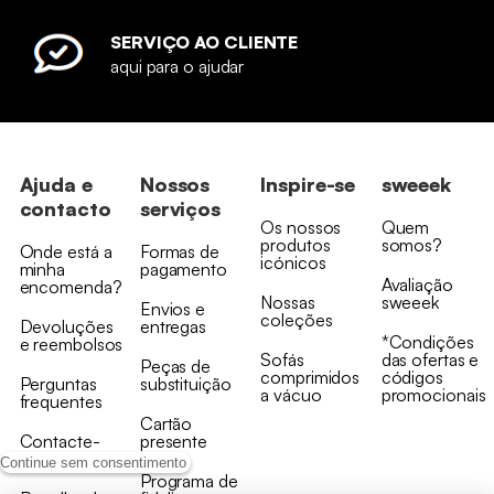
SERVIÇO AO CLIENTE
aqui para o ajudar
Ajuda e
Nossos
Inspire-se
sweeek
contacto
serviços
Os nossos
Quem
produtos
somos?
Onde está a
Formas de
icónicos
minha
pagamento
Avaliação
encomenda?
Nossas
sweeek
Envios e
coleções
Devoluções
entregas
*Condições
e reembolsos
Sofás
das ofertas e
Peças de
comprimidos
códigos
Perguntas
substituição
a vácuo
promocionais
frequentes
Cartão
Contacte-
presente
nos
Continue sem consentimento
Programa de