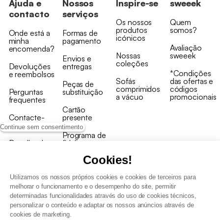
Ajuda e
Nossos
Inspire-se
sweeek
contacto
serviços
Os nossos
Quem
produtos
somos?
Onde está a
Formas de
icónicos
minha
pagamento
Avaliação
encomenda?
Nossas
sweeek
Envios e
coleções
Devoluções
entregas
*Condições
e reembolsos
Sofás
das ofertas e
Peças de
comprimidos
códigos
Perguntas
substituição
a vácuo
promocionais
frequentes
Cartão
Contacte-
presente
nos
Continue sem consentimento
Programa de
Recolha de
fidelizaçao
produtos
Cookies!
Utilizamos os nossos próprios cookies e cookies de terceiros para
melhorar o funcionamento e o desempenho do site, permitir
determinadas funcionalidades através do uso de cookies técnicos,
personalizar o conteúdo e adaptar os nossos anúncios através de
Termos e Condições Gerais de Venda e Aviso Legal
cookies de marketing.