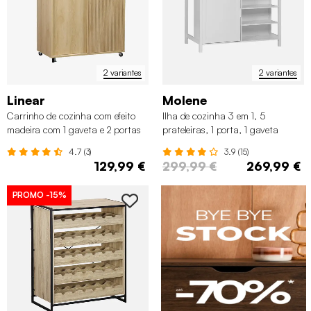
2 variantes
2 variantes
Linear
Molene
Carrinho de cozinha com efeito
Ilha de cozinha 3 em 1, 5
madeira com 1 gaveta e 2 portas
prateleiras, 1 porta, 1 gaveta
4.7 (3)
3.9 (15)
129,99 €
299,99 €
269,99 €
PROMO
-15%