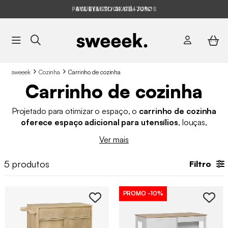
PAGUE EM 3X / 4X SEM JUROS
BYE BYE STOCK ATÉ -70%*
sweeek
Cozinha
Carrinho de cozinha
Carrinho de cozinha
Projetado para otimizar o espaço, o
carrinho de cozinha
oferece espaço adicional para utensílios
, louças,
pequenos eletrodomésticos e outros itens essenciais. É o
Ver mais
móvel auxiliar de cozinha perfeito para a sua casa, sendo
importante considerar as dimensões, o estilo e a
5
produtos
Filtro
funcionalidade de que você precisa. Para melhorar a estética
do espaço, é possível combiná-lo com
candeeiro de teto
ou
acessórios decorativos.
PROMO
-10%