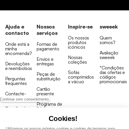
Ajuda e
Nossos
Inspire-se
sweeek
contacto
serviços
Os nossos
Quem
produtos
somos?
Onde está a
Formas de
icónicos
minha
pagamento
Avaliação
encomenda?
Nossas
sweeek
Envios e
coleções
Devoluções
entregas
*Condições
e reembolsos
Sofás
das ofertas e
Peças de
comprimidos
códigos
Perguntas
substituição
a vácuo
promocionais
frequentes
Cartão
Contacte-
presente
nos
Continue sem consentimento
Programa de
Recolha de
fidelizaçao
produtos
Cookies!
Utilizamos os nossos próprios cookies e cookies de terceiros para