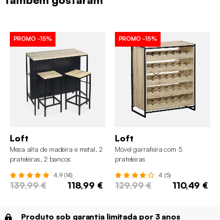
PROMO
-15%
PROMO
-15%
Loft
Loft
Mesa alta de madeira e metal, 2
Móvel garrafeira com 5
prateleiras, 2 bancos
prateleiras
4.9 (14)
4 (5)
139,99 €
118,99 €
129,99 €
110,49 €
Produto sob garantia limitada por 3 anos