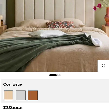
Cor:
Bege
179
,99 €