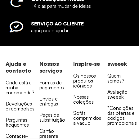
14 dias para mudar de ideias
SERVIÇO AO CLIENTE
aqui para o ajudar
Ajuda e
Nossos
Inspire-se
sweeek
contacto
serviços
Os nossos
Quem
produtos
somos?
Onde está a
Formas de
icónicos
minha
pagamento
Avaliação
encomenda?
Nossas
sweeek
Envios e
coleções
Devoluções
entregas
*Condições
e reembolsos
Sofás
das ofertas e
Peças de
comprimidos
códigos
Perguntas
substituição
a vácuo
promocionais
frequentes
Cartão
Contacte-
presente