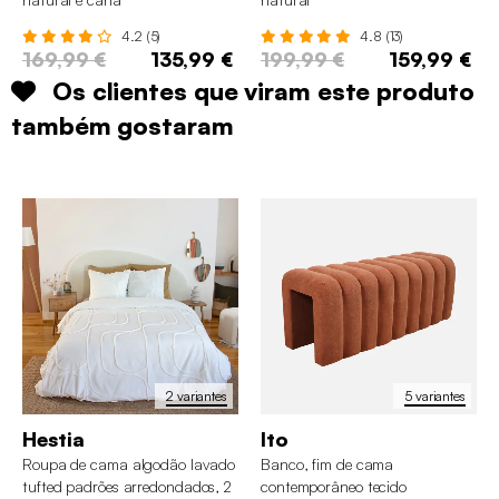
4.2 (5)
4.8 (13)
169,99 €
135,99 €
199,99 €
159,99 €
Os clientes que viram este produto
também gostaram
2 variantes
5 variantes
Hestia
Ito
Roupa de cama algodão lavado
Banco, fim de cama
tufted padrões arredondados, 2
contemporâneo tecido