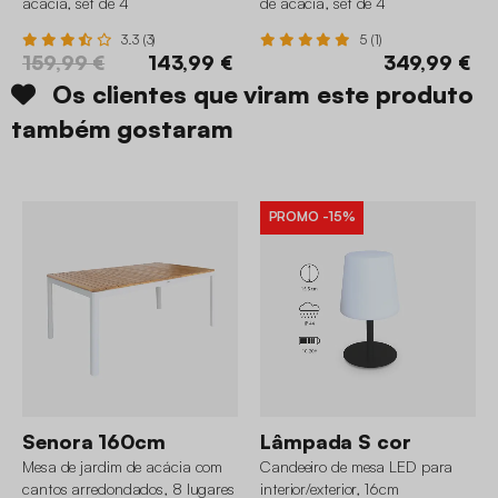
acácia, set de 4
de acácia, set de 4
3.3 (3)
5 (1)
159,99 €
143,99 €
349,99 €
Os clientes que viram este produto
também gostaram
PROMO
-15%
Senora 160cm
Lâmpada S cor
Mesa de jardim de acácia com
Candeeiro de mesa LED para
cantos arredondados, 8 lugares
interior/exterior, 16cm