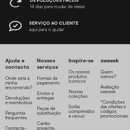
DEVOLUÇÕES FÁCEIS
14 dias para mudar de ideias
SERVIÇO AO CLIENTE
aqui para o ajudar
Ajuda e
Nossos
Inspire-se
sweeek
contacto
serviços
Os nossos
Quem
produtos
somos?
Onde está a
Formas de
icónicos
minha
pagamento
Avaliação
encomenda?
Nossas
sweeek
Envios e
coleções
Devoluções
entregas
*Condições
e reembolsos
Sofás
das ofertas e
Peças de
comprimidos
códigos
Perguntas
substituição
a vácuo
promocionais
frequentes
Cartão
Contacte-
presente