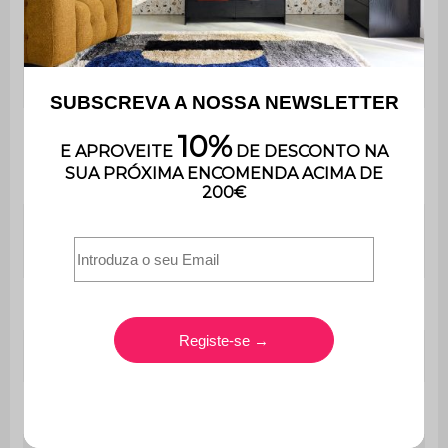
Peso
2,1 kg
Peso máximo
120 kg
suportado
O produto é entregue
Montagem
montado, na sua embalagem
original.
Contém
Não
madeira
Utilização
Ao ar livre
Uso
Apenas para uso doméstico
Garantia
3 anos