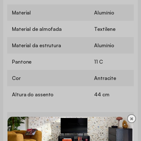
Material
Alumínio
Material de almofada
Textilene
Material da estrutura
Alumínio
Pantone
11 C
Cor
Antracite
Altura do assento
44 cm
✖
Apoios de
Sim
braço