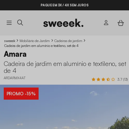
PAGUE EM 3X / 4X SEM JUROS
BYE BYE STOCK ATÉ -70%*
sweeek
Mobiliário de Jardim
Cadeiras de jardim
Cadeira de jardim em alumínio e textileno, set de 4
Amara
Cadeira de jardim em alumínio e textileno, set
de 4
ARDARMX4AT
3.7 (13)
PROMO
-15%