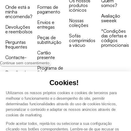
Os nossos
Quem
produtos
somos?
Onde está a
Formas de
icónicos
minha
pagamento
Avaliação
encomenda?
Nossas
sweeek
Envios e
coleções
Devoluções
entregas
*Condições
e reembolsos
Sofás
das ofertas e
Peças de
comprimidos
códigos
Perguntas
substituição
a vácuo
promocionais
frequentes
Cartão
Contacte-
presente
nos
Continue sem consentimento
Programa de
Recolha de
fidelizaçao
produtos
Cookies!
Utilizamos os nossos próprios cookies e cookies de terceiros para
melhorar o funcionamento e o desempenho do site, permitir
determinadas funcionalidades através do uso de cookies técnicos,
personalizar o conteúdo e adaptar os nossos anúncios através de
Termos e Condições Gerais de Venda e Aviso Legal
cookies de marketing.
Condições Gerais de Utilização do Programa de Fidelização
Pode aceitar todos, rejeitá-los ou selecionar a sua configuração
Gestão de dados pessoais e política de cookies
clicando nos botões correspondentes. Lembre-se de que recusar os