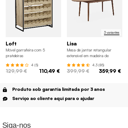
3 variantes
Loft
Lisa
Móvel garrafeira com 5
Mesa de jantar retangular
prateleiras
extensível em madeira de
seringueira e folheado de
4 (5)
4.3 (85)
carvalho, 6 a 8 lugares
129,99 €
110,49 €
399,99 €
359,99 €
Produto sob garantia limitada por 3 anos
Serviço ao cliente aqui para o ajudar
Siga-nos