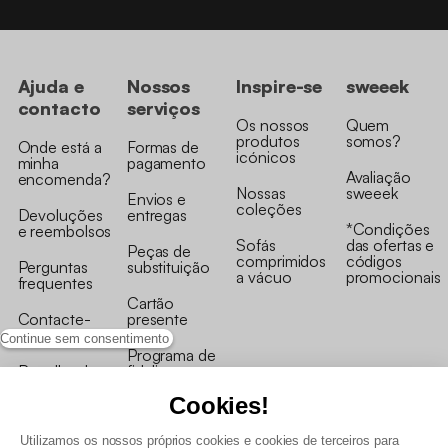
Ajuda e
Nossos
Inspire-se
sweeek
contacto
serviços
Os nossos
Quem
produtos
somos?
Onde está a
Formas de
icónicos
minha
pagamento
Avaliação
encomenda?
Nossas
sweeek
Envios e
coleções
Devoluções
entregas
*Condições
e reembolsos
Sofás
das ofertas e
Peças de
comprimidos
códigos
Perguntas
substituição
a vácuo
promocionais
frequentes
Cartão
Contacte-
presente
nos
Continue sem consentimento
Programa de
Recolha de
fidelizaçao
produtos
Cookies!
Utilizamos os nossos próprios cookies e cookies de terceiros para