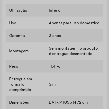
Utilização
Interior
Uso
Apenas para uso doméstico
Garantia
3 anos
Sem montagem: o produto
Montagem
é entregue desmontado
Peso
11,4 kg
Entregue em
formato
Sim
comprimido
Dimensões
L 91 x P 105 x H 72 cm