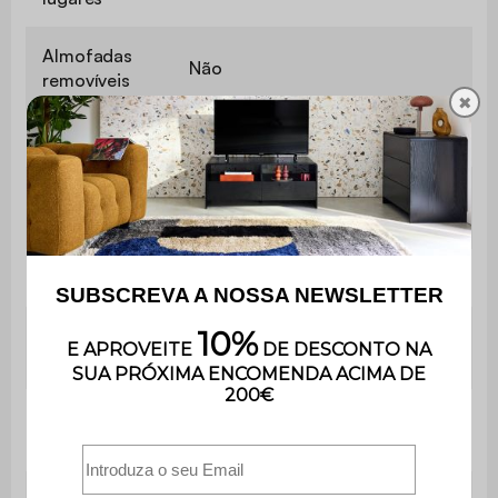
Almofadas
Não
removíveis
✖
Modular
Sim
Contém
Não
madeira
Material
Veludo
Material da
Mousse
estrutura
Densidade do
390 g/m²
tecido