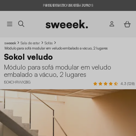
PAGUE EM 3X / 4X SEM JUROS
BYE BYE STOCK ATÉ -70%*
sweeek
Sala de estar
Sofás
Módulo para sofá modular em veludo embalado a vácuo, 2 lugares
Sokol veludo
Módulo para sofá modular em veludo
embalado a vácuo, 2 lugares
ISOKCHRVVX2BG
4.3 (128)