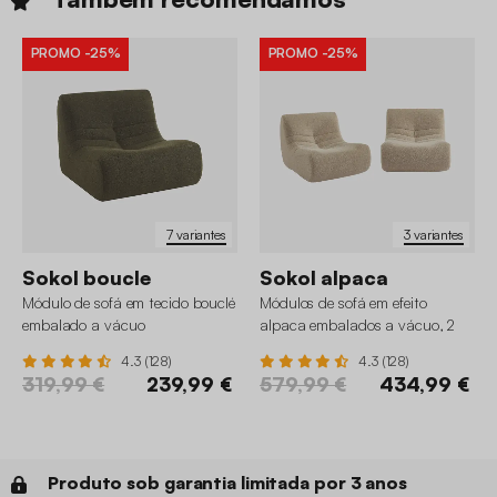
PROMO
-25%
PROMO
-25%
7 variantes
3 variantes
Sokol boucle
Sokol alpaca
Módulo de sofá em tecido bouclé
Módulos de sofá em efeito
embalado a vácuo
alpaca embalados a vácuo, 2
lugares
4.3 (128)
4.3 (128)
319,99 €
239,99 €
579,99 €
434,99 €
Produto sob garantia limitada por 3 anos