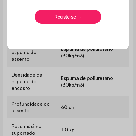
Espuma reciclada (densidade:
50kg/m3) + espuma de
Revestimento
poliuretano (densidade:
18kg/m3)
Densidade da
Espuma de poliuretano
espuma do
(30kg/m3)
assento
Densidade da
Espuma de poliuretano
espuma do
(30kg/m3)
encosto
Profundidade do
60 cm
assento
Peso máximo
110 kg
suportado