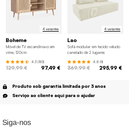
4 variantes
4 variantes
Boheme
Lao
Móvel de TV escandinavo em
Sofá modular em tecido veludo
vime, 120cm
canelado de 2 lugares
4.3 (183)
4.8 (9)
129,99 €
97,49 €
369,99 €
295,99 €
Produto sob garantia limitada por 3 anos
Serviço ao cliente aqui para o ajudar
Siga-nos