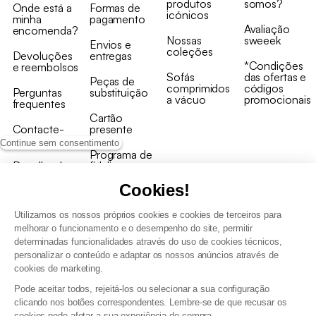
produtos
somos?
Onde está a
Formas de
icónicos
minha
pagamento
Avaliação
encomenda?
Nossas
sweeek
Envios e
coleções
Devoluções
entregas
*Condições
e reembolsos
Sofás
das ofertas e
Peças de
comprimidos
códigos
Perguntas
substituição
a vácuo
promocionais
frequentes
Cartão
Contacte-
presente
nos
Continue sem consentimento
Programa de
Recolha de
fidelizaçao
produtos
Cookies!
Utilizamos os nossos próprios cookies e cookies de terceiros para
melhorar o funcionamento e o desempenho do site, permitir
determinadas funcionalidades através do uso de cookies técnicos,
personalizar o conteúdo e adaptar os nossos anúncios através de
Termos e Condições Gerais de Venda e Aviso Legal
cookies de marketing.
Condições Gerais de Utilização do Programa de Fidelização
Pode aceitar todos, rejeitá-los ou selecionar a sua configuração
Gestão de dados pessoais e política de cookies
clicando nos botões correspondentes. Lembre-se de que recusar os
Termos e condições gerais de venda pro
cookies pode afetar a sua experiência de compra.