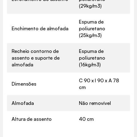
(29kg/m3)
Espuma de
Enchimento de almofada
poliuretano
(25kg/m3)
Recheio contorno de
Espuma de
assento e suporte de
poliuretano
almofada
(16kg/m3)
C 90 x l 90 x A 78
Dimensões
cm
Almofada
Não removível
Altura de assento
40 cm