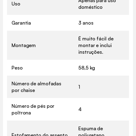
Apenas para uso
Uso
doméstico
Garantia
3 anos
É muito fácil de
Montagem
montar e inclui
instruções.
Peso
58,5 kg
Número de almofadas
1
por chaise
Número de pés por
4
poltrona
Espuma de
Estofamento do assento
poliuretano