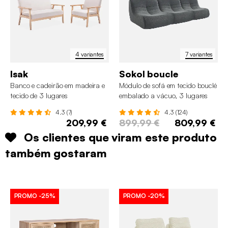
4 variantes
7 variantes
Isak
Sokol boucle
Banco e cadeirão em madeira e
Módulo de sofá em tecido bouclé
tecido de 3 lugares
embalado a vácuo, 3 lugares
4.3 (7)
4.3 (124)
209,99 €
899,99 €
809,99 €
Os clientes que viram este produto
também gostaram
PROMO
-25%
PROMO
-20%