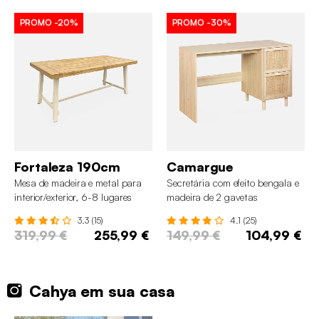
PROMO
-20%
PROMO
-30%
Fortaleza 190cm
Camargue
Mesa de madeira e metal para
Secretária com efeito bengala e
interior/exterior, 6-8 lugares
madeira de 2 gavetas
3.3 (15)
4.1 (25)
319,99 €
255,99 €
149,99 €
104,99 €
Cahya em sua casa