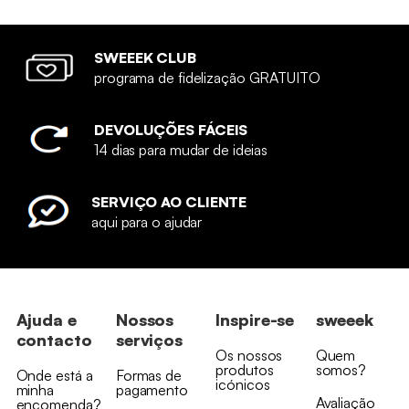
SWEEEK CLUB
programa de fidelização GRATUITO
DEVOLUÇÕES FÁCEIS
14 dias para mudar de ideias
SERVIÇO AO CLIENTE
aqui para o ajudar
Ajuda e
Nossos
Inspire-se
sweeek
contacto
serviços
Os nossos
Quem
produtos
somos?
Onde está a
Formas de
icónicos
minha
pagamento
Avaliação
encomenda?