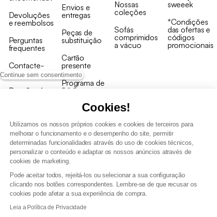
Nossas
sweeek
Envios e
coleções
Devoluções
entregas
*Condições
e reembolsos
Sofás
das ofertas e
Peças de
comprimidos
códigos
Perguntas
substituição
a vácuo
promocionais
frequentes
Cartão
Contacte-
presente
nos
Continue sem consentimento
Programa de
Recolha de
fidelizaçao
produtos
Cookies!
Utilizamos os nossos próprios cookies e cookies de terceiros para
melhorar o funcionamento e o desempenho do site, permitir
determinadas funcionalidades através do uso de cookies técnicos,
personalizar o conteúdo e adaptar os nossos anúncios através de
Termos e Condições Gerais de Venda e Aviso Legal
cookies de marketing.
Condições Gerais de Utilização do Programa de Fidelização
Pode aceitar todos, rejeitá-los ou selecionar a sua configuração
Gestão de dados pessoais e política de cookies
clicando nos botões correspondentes. Lembre-se de que recusar os
Termos e condições gerais de venda pro
cookies pode afetar a sua experiência de compra.
Declaração de Acessibilidade
Leia a Política de Privacidade