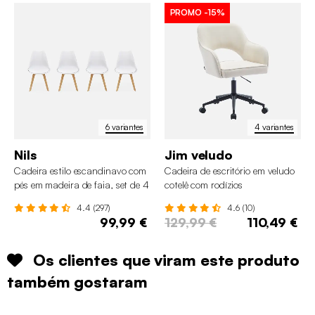
PROMO
-15%
6 variantes
4 variantes
Nils
Jim veludo
Cadeira estilo escandinavo com
Cadeira de escritório em veludo
pés em madeira de faia, set de 4
cotelê com rodízios
4.4 (297)
4.6 (10)
99,99 €
129,99 €
110,49 €
Os clientes que viram este produto
também gostaram