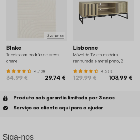
3 variantes
Blake
Lisbonne
Tapete com padrão de arcos
Móvel de TV em madeira
creme
ranhurada e metal preto, 2
portas
4.7 (11)
4.5 (11)
34,99 €
29,74 €
129,99 €
103,99 €
Produto sob garantia limitada por 3 anos
Serviço ao cliente aqui para o ajudar
Siga-nos