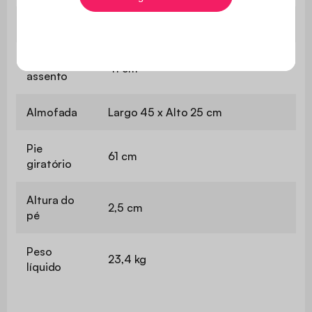
Arquivo
L 75 x A 40 cm
Altura do
41 cm
assento
Almofada
Largo 45 x Alto 25 cm
Pie
61 cm
giratório
Altura do
2,5 cm
pé
Peso
23,4 kg
líquido