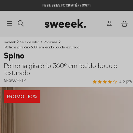
BYE BYE STOCK ATÉ -70%*
sweeek
Sala de estar
Poltronas
Poltrona giratório 360º em tecido boucle texturado
Spino
Poltrona giratório 360º em tecido boucle
texturado
ISPISWCHRTP
4.2 (27)
PROMO
-10%