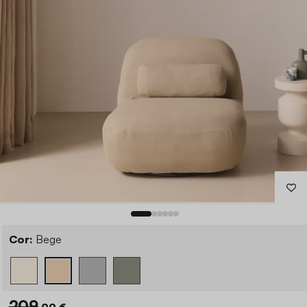
Cor:
Bege
209
,99 €