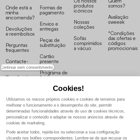
Os nossos
Quem
produtos
somos?
Onde está a
Formas de
icónicos
minha
pagamento
Avaliação
encomenda?
Nossas
sweeek
Envios e
coleções
Devoluções
entregas
*Condições
e reembolsos
Sofás
das ofertas e
Peças de
comprimidos
códigos
Perguntas
substituição
a vácuo
promocionais
frequentes
Cartão
Contacte-
presente
nos
Continue sem consentimento
Programa de
Recolha de
fidelizaçao
produtos
Cookies!
Utilizamos os nossos próprios cookies e cookies de terceiros para
melhorar o funcionamento e o desempenho do site, permitir
determinadas funcionalidades através do uso de cookies técnicos,
personalizar o conteúdo e adaptar os nossos anúncios através de
Termos e Condições Gerais de Venda e Aviso Legal
cookies de marketing.
Condições Gerais de Utilização do Programa de Fidelização
Pode aceitar todos, rejeitá-los ou selecionar a sua configuração
Gestão de dados pessoais e política de cookies
clicando nos botões correspondentes. Lembre-se de que recusar os