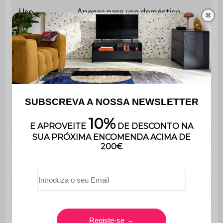
Uso
Apenas para uso doméstico
✖
Garantia
3 anos
O produto é entregue montado,
Montagem
na sua embalagem original.
Número de
1
almofadas
Pivotante
Sim
Rotação
360°
Poltrona
An 82 x L 85 x A 75 cm
Asiento
An 82 x Pr 59 cm