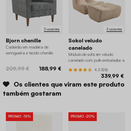
3 variantes
3 variantes
Bjorn chenille
Sokol veludo
Cadeirão em madeira de
canelado
seringueira e tecido chenille
Módulo de sofá em veludo
canelado com pufe embalados a
vácuo, 1 lugar
209,99 €
188,99 €
4.3 (128)
339,99 €
Os clientes que viram este produto
também gostaram
PROMO
-15%
PROMO
-20%