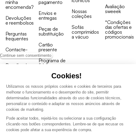
icónicos
minha
pagamento
Avaliação
encomenda?
Nossas
sweeek
Envios e
coleções
Devoluções
entregas
*Condições
e reembolsos
Sofás
das ofertas e
Peças de
comprimidos
códigos
Perguntas
substituição
a vácuo
promocionais
frequentes
Cartão
Contacte-
presente
nos
Continue sem consentimento
Programa de
Recolha de
fidelizaçao
produtos
Cookies!
Utilizamos os nossos próprios cookies e cookies de terceiros para
melhorar o funcionamento e o desempenho do site, permitir
determinadas funcionalidades através do uso de cookies técnicos,
personalizar o conteúdo e adaptar os nossos anúncios através de
Termos e Condições Gerais de Venda e Aviso Legal
cookies de marketing.
Condições Gerais de Utilização do Programa de Fidelização
Pode aceitar todos, rejeitá-los ou selecionar a sua configuração
Gestão de dados pessoais e política de cookies
clicando nos botões correspondentes. Lembre-se de que recusar os
Termos e condições gerais de venda pro
cookies pode afetar a sua experiência de compra.
Declaração de Acessibilidade