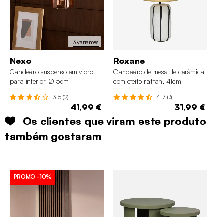
3 variantes
Nexo
Roxane
Candeeiro suspenso em vidro
Candeeiro de mesa de cerâmica
para interior, Ø15cm
com efeito rattan, 41cm
3.5 (2)
4.7 (3)
41,99 €
31,99 €
Os clientes que viram este produto
também gostaram
PROMO
-10%