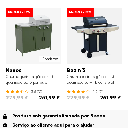
PROMO
-10%
PROMO
-10%
4 variantes
Naxos
Bazin 3
Churrasqueira a gás com 3
Churrasqueira a gás com 3
queimadores, 3 portas e
queimadores + 1 bico lateral
termómetro
3.5 (10)
4.2 (21)
279,99 €
251,99 €
279,99 €
251,99 €
Produto sob garantia limitada por 3 anos
Serviço ao cliente aqui para o ajudar