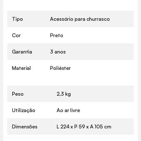
Tipo
Acessório para churrasco
Cor
Preto
Garantia
3 anos
Material
Poliéster
Peso
2,3 kg
Utilização
Ao ar livre
Dimensões
L 224 x P 59 x A 105 cm