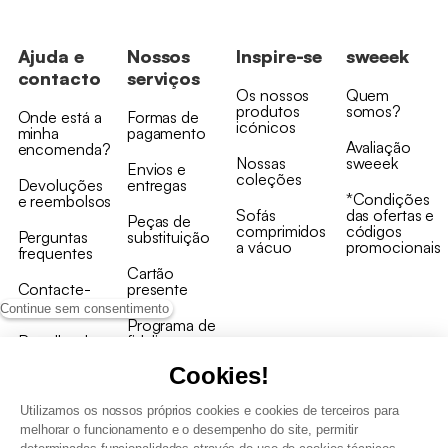
Ajuda e
Nossos
Inspire-se
sweeek
contacto
serviços
Os nossos
Quem
produtos
somos?
Onde está a
Formas de
icónicos
minha
pagamento
Avaliação
encomenda?
Nossas
sweeek
Envios e
coleções
Devoluções
entregas
*Condições
e reembolsos
Sofás
das ofertas e
Peças de
comprimidos
códigos
Perguntas
substituição
a vácuo
promocionais
frequentes
Cartão
Contacte-
presente
nos
Continue sem consentimento
Programa de
Recolha de
fidelizaçao
produtos
Cookies!
Utilizamos os nossos próprios cookies e cookies de terceiros para
melhorar o funcionamento e o desempenho do site, permitir