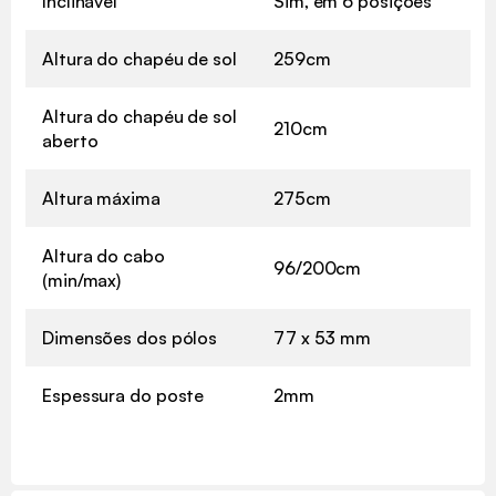
Inclinável
Sim, em 6 posições
Altura do chapéu de sol
259cm
Altura do chapéu de sol
210cm
aberto
Altura máxima
275cm
Altura do cabo
96/200cm
(min/max)
Dimensões dos pólos
77 x 53 mm
Espessura do poste
2mm