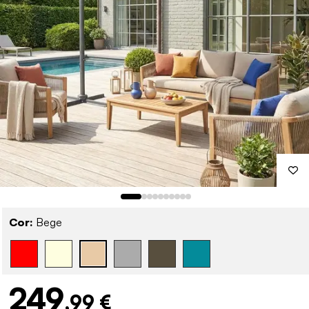
Cor:
Bege
249
,99 €