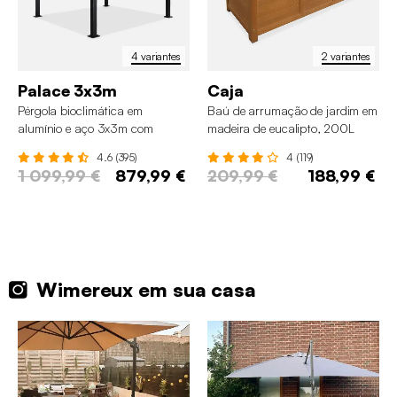
4 variantes
2 variantes
Palace 3x3m
Caja
Pérgola bioclimática em
Baú de arrumação de jardim em
alumínio e aço 3x3m com
madeira de eucalipto, 200L
lâminas ajustáveis
4.6 (395)
4 (119)
1 099,99 €
879,99 €
209,99 €
188,99 €
Wimereux em sua casa