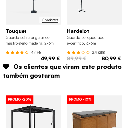
8 variantes
Touquet
Hardelot
Guarda-sol retangular com
Guarda-sol quadrado
mastro efeito madeira, 2x3m
excêntrico, 3x3m
4 (174)
2.9 (218)
49,99 €
89,99 €
80,99 €
Os clientes que viram este produto
também gostaram
PROMO
-20%
PROMO
-10%