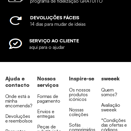
programa de fidelização GRATUITO
DEVOLUÇÕES FÁCEIS
14 dias para mudar de ideias
SERVIÇO AO CLIENTE
aqui para o ajudar
Ajuda e
Nossos
Inspire-se
sweeek
contacto
serviços
Os nossos
Quem
produtos
somos?
Onde está a
Formas de
icónicos
minha
pagamento
Avaliação
encomenda?
Nossas
sweeek
Envios e
coleções
Devoluções
entregas
*Condições
e reembolsos
Sofás
das ofertas e
Peças de
comprimidos
códigos