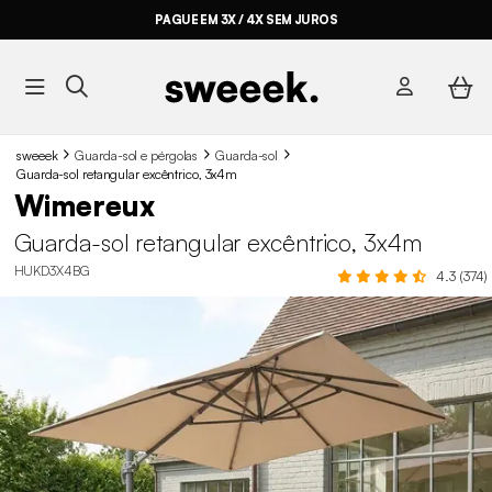
PAGUE EM 3X / 4X SEM JUROS
sweeek
Guarda-sol e pérgolas
Guarda-sol
Guarda-sol retangular excêntrico, 3x4m
Wimereux
Guarda-sol retangular excêntrico, 3x4m
HUKD3X4BG
4.3 (374)